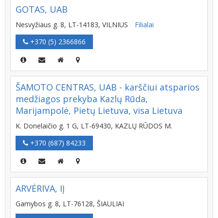
GOTAS, UAB
Nesvyžiaus g. 8, LT-14183, VILNIUS
Filialai
+370 (5) 2366866
ŠAMOTO CENTRAS, UAB - karščiui atsparios
medžiagos prekyba Kazlų Rūda,
Marijampolė, Pietų Lietuva, visa Lietuva
K. Donelaičio g. 1 G, LT-69430, KAZLŲ RŪDOS M.
+370 (687) 84233
ARVĖRIVA, IĮ
Gamybos g. 8, LT-76128, ŠIAULIAI