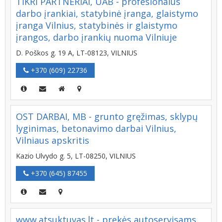
TIKRI PARTNERIAI, UAB - profesionalūs
darbo įrankiai, statybinė įranga, glaistymo
įranga Vilnius, statybinės ir glaistymo
įrangos, darbo įrankių nuoma Vilniuje
D. Poškos g. 19 A, LT-08123, VILNIUS
+370 (609) 22736
OST DARBAI, MB - grunto gręžimas, sklypų
lyginimas, betonavimo darbai Vilnius,
Vilniaus apskritis
Kazio Ulvydo g. 5, LT-08250, VILNIUS
+370 (645) 87455
www.atsuktuvas.lt - prekės autoservisams,