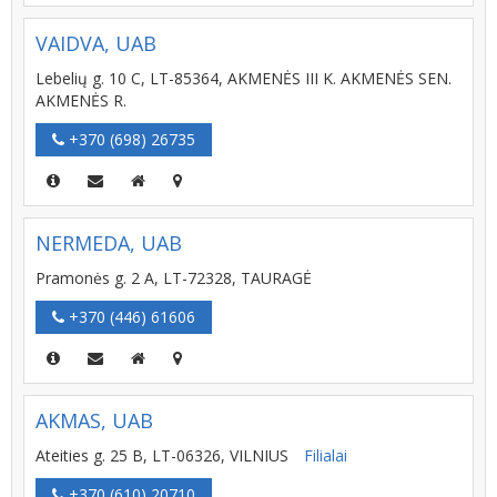
VAIDVA, UAB
Lebelių g. 10 C, LT-85364, AKMENĖS III K. AKMENĖS SEN.
AKMENĖS R.
+370 (698) 26735
NERMEDA, UAB
Pramonės g. 2 A, LT-72328, TAURAGĖ
+370 (446) 61606
AKMAS, UAB
Ateities g. 25 B, LT-06326, VILNIUS
Filialai
+370 (610) 20710