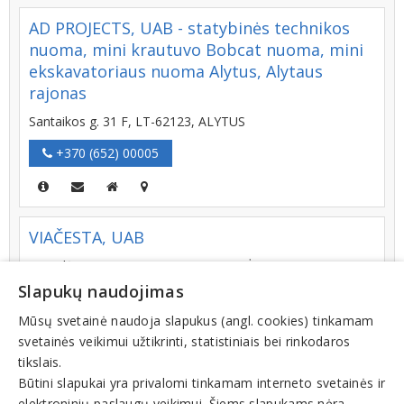
AD PROJECTS, UAB - statybinės technikos
nuoma, mini krautuvo Bobcat nuoma, mini
ekskavatoriaus nuoma Alytus, Alytaus
rajonas
Santaikos g. 31 F, LT-62123, ALYTUS
+370 (652) 00005
VIAČESTA, UAB
Pergalės g. 15-26, LT-26126, ELEKTRĖNAI
Slapukų naudojimas
+370 (638) 99219
Mūsų svetainė naudoja slapukus (angl. cookies) tinkamam
svetainės veikimui užtikrinti, statistiniais bei rinkodaros
tikslais.
STORENT, UAB
Būtini slapukai yra privalomi tinkamam interneto svetainės ir
elektroninių paslaugų veikimui. Šiems slapukams nėra