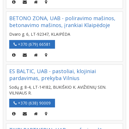
BETONO ZONA, UAB - poliravimo mašinos,
betonavimo mašinos, įrankiai Klaipėdoje
Dvaro g. 6, LT-92347, KLAIPĖDA
+370 (679) 66581
ES BALTIC, UAB - pastoliai, klojiniai
pardavimas, prekyba Vilnius
Sodų g. 8-4, LT-14182, BUKIŠKIO K. AVIŽIENIŲ SEN.
VILNIAUS R.
+370 (638) 90009