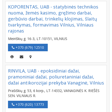
KOPORENTAS, UAB - statybinės technikos
nuoma, žemės kasimo, gręžimo darbai,
gerbūvio darbai, trinkelių klojimas, šlaitų
tvarkymas, formavimas Vilnius, Vilniaus
rajonas
Meiriškių g. 16-3, LT-10151, VILNIUS
+370 (679) 12510
RINVILA, UAB - epoksidiniai dažai,
pramoniniai dažai, poliuretaniniai dažai,
dažai antikorozijai prekyba Vanaginė, Vilnius
Prašiškių g. 53, 6 korp., LT-14332, VANAGINĖS K. RIEŠĖS
SEN. VILNIAUS R.
+370 (620) 13773