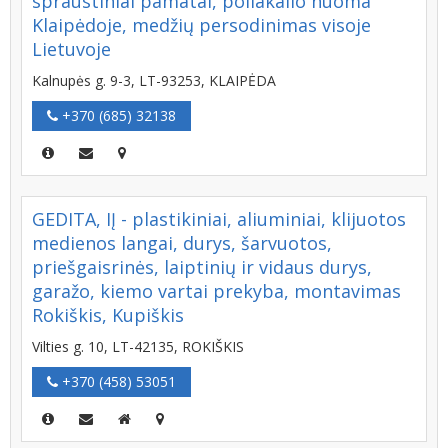
spraustiniai pamatai, poliakalio nuoma
Klaipėdoje, medžių persodinimas visoje
Lietuvoje
Kalnupės g. 9-3, LT-93253, KLAIPĖDA
+370 (685) 32138
GEDITA, IĮ - plastikiniai, aliuminiai, klijuotos
medienos langai, durys, šarvuotos,
priešgaisrinės, laiptinių ir vidaus durys,
garažo, kiemo vartai prekyba, montavimas
Rokiškis, Kupiškis
Vilties g. 10, LT-42135, ROKIŠKIS
+370 (458) 53051