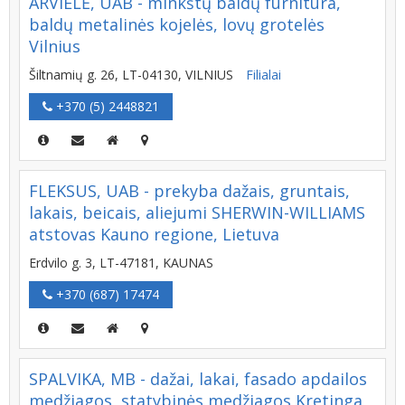
ARVIELĖ, UAB - minkštų baldų furnitūra,
baldų metalinės kojelės, lovų grotelės
Vilnius
Šiltnamių g. 26, LT-04130, VILNIUS
Filialai
+370 (5) 2448821
FLEKSUS, UAB - prekyba dažais, gruntais,
lakais, beicais, aliejumi SHERWIN-WILLIAMS
atstovas Kauno regione, Lietuva
Erdvilo g. 3, LT-47181, KAUNAS
+370 (687) 17474
SPALVIKA, MB - dažai, lakai, fasado apdailos
medžiagos, statybinės medžiagos Kretinga