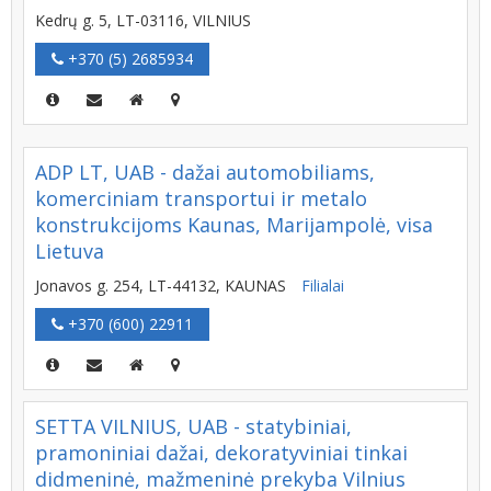
Kedrų g. 5, LT-03116, VILNIUS
+370 (5) 2685934
ADP LT, UAB - dažai automobiliams,
komerciniam transportui ir metalo
konstrukcijoms Kaunas, Marijampolė, visa
Lietuva
Jonavos g. 254, LT-44132, KAUNAS
Filialai
+370 (600) 22911
SETTA VILNIUS, UAB - statybiniai,
pramoniniai dažai, dekoratyviniai tinkai
didmeninė, mažmeninė prekyba Vilnius