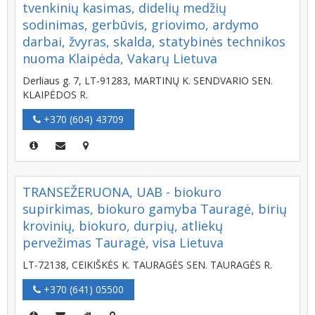
tvenkinių kasimas, didelių medžių
sodinimas, gerbūvis, griovimo, ardymo
darbai, žvyras, skalda, statybinės technikos
nuoma Klaipėda, Vakarų Lietuva
Derliaus g. 7, LT-91283, MARTINŲ K. SENDVARIO SEN.
KLAIPĖDOS R.
+370 (604) 43709
TRANSEŽERUONA, UAB - biokuro
supirkimas, biokuro gamyba Tauragė, birių
krovinių, biokuro, durpių, atliekų
pervežimas Tauragė, visa Lietuva
LT-72138, CEIKIŠKĖS K. TAURAGĖS SEN. TAURAGĖS R.
+370 (641) 05500