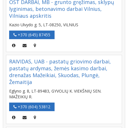
OST DARBAI, MB - grunto gręžimas, sklypų
lyginimas, betonavimo darbai Vilnius,
Vilniaus apskritis
Kazio Ulvydo g. 5, LT-08250, VILNIUS
+370 (645) 87455
RAIVIDAS, UAB - pastatų griovimo darbai,
pastatų ardymas, žemės kasimo darbai,
drenažas Mažeikiai, Skuodas, Plungė,
Žemaitija
Eglyno g. 8, LT-89483, GYVOLIŲ K. VIEKŠNIŲ SEN.
MAŽEIKIŲ R.
+370 (604) 53812