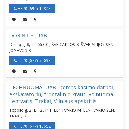
+370 (690) 19848
DORINTIS, UAB
Dzūkų g. 8, LT-55301, ŠVEICARIJOS K. ŠVEICARIJOS SEN.
JONAVOS R.
+370 (677) 74699
TECHNUOMA, UAB - žemės kasimo darbai,
ekskavatorių, frontalinio krautuvo nuoma
Lentvaris, Trakai, Vilniaus apskritis
Topolio g. 2, LT-25111, LENTVARIO M. LENTVARIO SEN.
TRAKŲ R.
+370 (677) 10652