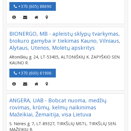
+370 (605) 88690
BIONERGO, MB - apleistų sklypų tvarkymas,
biokuro gamyba ir tiekimas Kauno, Vilniaus,
Alytaus, Utenos, Molėtų apskritys
Altoniškių g. 24, LT-53405, ALTONIŠKIŲ K. ZAPYŠKIO SEN.
KAUNO R.
+370 (600) 61906
ANGERA, UAB - Bobcat nuoma, medžių
rovimas, krūmų, kelmų naikinimas
Mažeikiai, Žemaitija, visa Lietuva
S. Nėries g. 7, LT-89327, TIRKŠLIŲ MSTL. TIRKŠLIŲ SEN.
MAŽEIKIŲ R.