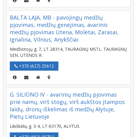
BALTA LAJA, MB - pavojingų medžių
pjovimas, medžių genėjimas, avarinis
medžių pjovimas Utena, Molėtai, Zarasai,
Ignalina, Vilnius, Anykščiai
Medžiotojų g. 7, LT-28314, TAURAGNŲ MSTL. TAURAGNŲ
SEN. UTENOS R.
+370 (627) 25612
G. SILIŪNO IV - avarinių medžių pjovimas
prie namų, virš stogų, virš aukštos įtampos
laidų, dronų iškėlimas iš medžių Alytuje,
Pietų Lietuvoje
Likiškėlių g. 3-4, LT-63170, ALYTUS
+370 (682) 08754