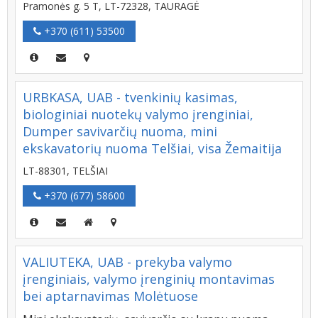
Pramonės g. 5 T, LT-72328, TAURAGĖ
+370 (611) 53500
URBKASA, UAB - tvenkinių kasimas,
biologiniai nuotekų valymo įrenginiai,
Dumper savivarčių nuoma, mini
ekskavatorių nuoma Telšiai, visa Žemaitija
LT-88301, TELŠIAI
+370 (677) 58600
VALIUTEKA, UAB - prekyba valymo
įrenginiais, valymo įrenginių montavimas
bei aptarnavimas Molėtuose