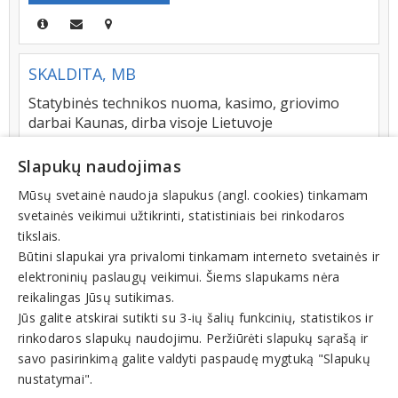
SKALDITA, MB
Statybinės technikos nuoma, kasimo, griovimo
darbai Kaunas, dirba visoje Lietuvoje
Europos pr. 122, LT-46351, KAUNAS
Slapukų naudojimas
+370 (684) 16460
Mūsų svetainė naudoja slapukus (angl. cookies) tinkamam
svetainės veikimui užtikrinti, statistiniais bei rinkodaros
tikslais.
Būtini slapukai yra privalomi tinkamam interneto svetainės ir
Atd.lt, MB - kelmų frezavimas, naikinimas,
elektroninių paslaugų veikimui. Šiems slapukams nėra
krūmų frezavimas, apželdinimas, vejos
reikalingas Jūsų sutikimas.
įrengimas Vilnius, Vilniaus rajonas
Jūs galite atskirai sutikti su 3-ių šalių funkcinių, statistikos ir
Santariškių g. 39 D-14, LT-02103, VILNIUS
rinkodaros slapukų naudojimu. Peržiūrėti slapukų sąrašą ir
savo pasirinkimą galite valdyti paspaudę mygtuką "Slapukų
+370 (657) 85096
nustatymai".