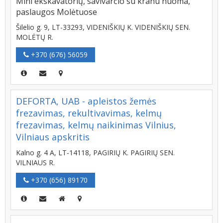
Mini ekskavatorių, savivarčio su kranu nuoma,
paslaugos Molėtuose
Šilelio g. 9, LT-33293, VIDENIŠKIŲ K. VIDENIŠKIŲ SEN.
MOLĖTŲ R.
+370 (676) 56059
DEFORTA, UAB - apleistos žemės
frezavimas, rekultivavimas, kelmų
frezavimas, kelmų naikinimas Vilnius,
Vilniaus apskritis
Kalno g. 4 A, LT-14118, PAGIRIŲ K. PAGIRIŲ SEN.
VILNIAUS R.
+370 (656) 89170