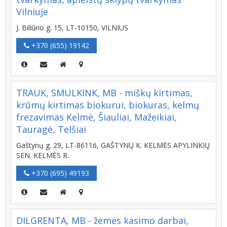
Vilniuje
J. Biliūno g. 15, LT-10150, VILNIUS
+370 (655) 19142
TRAUK, SMULKINK, MB - miškų kirtimas,
krūmų kirtimas biokurui, biokuras, kelmų
frezavimas Kelmė, Šiauliai, Mažeikiai,
Tauragė, Telšiai
Gaštynų g. 29, LT-86116, GAŠTYNŲ K. KELMĖS APYLINKIŲ
SEN. KELMĖS R.
+370 (695) 49193
DILGRENTA, MB - žemės kasimo darbai,