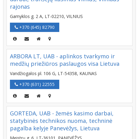
rajonas
Gamyklos g. 2 A, LT-02210, VILNIUS
+370 (645) 82790
ARBORA LT, UAB - aplinkos tvarkymo ir
medžių priežiūros paslaugos visa Lietuva
Vandžiogalos pl. 106 G, LT-54358, KAUNAS
+370 (631) 22555
GORTEDA, UAB - žemės kasimo darbai,
statybinės technikos nuoma, techninė
pagalba kelyje Panevėžys, Lietuva
Meistrų g. 6, LT-36101, PANEVĖŽYS