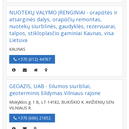
NUOTEKŲ VALYMO ĮRENGINIAI - orapūtės ir
atsarginės dalys, orapūčių remontas,
nuotekų siurblinės, gaudyklės, rezervuarai,
talpos, stikloplasčio gaminiai Kaunas, visa
Lietuva
KAUNAS
+370 (612) 44767
GEOAZIS, UAB - šilumos siurbliai,
geoterminis šildymas Vilniaus rajone
Mokyklos g. 1 B, LT-14182, BUKIŠKIO K. AVIŽIENIŲ SEN.
VILNIAUS R.
+370 (686) 21852