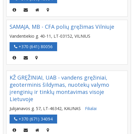
SAMAJA, MB - CFA polių gręžimas Vilniuje
Vandentiekio g. 40-11, LT-03152, VILNIUS
+370 (641) 80056
KŽ GRĘŽINIAI, UAB - vandens gręžiniai,
geoterminis šildymas, nuotekų valymo
įrenginių ir tinklų montavimas visoje
Lietuvoje
Julijanavos g. 57, LT-46342, KAUNAS
Filialai
+370 (671) 34094