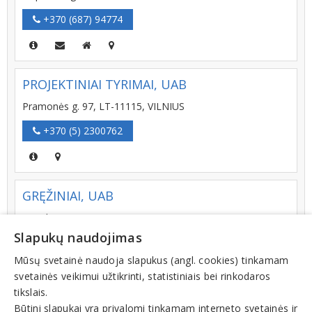
+370 (687) 94774
PROJEKTINIAI TYRIMAI, UAB
Pramonės g. 97, LT-11115, VILNIUS
+370 (5) 2300762
GRĘŽINIAI, UAB
Metalo g. 2, LT-02190, VILNIUS
Slapukų naudojimas
+370 (659) 41230
Mūsų svetainė naudoja slapukus (angl. cookies) tinkamam
svetainės veikimui užtikrinti, statistiniais bei rinkodaros
tikslais.
INGEO, UAB
Būtini slapukai yra privalomi tinkamam interneto svetainės ir