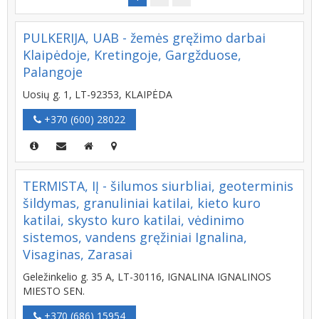
PULKERIJA, UAB - žemės gręžimo darbai
Klaipėdoje, Kretingoje, Gargžduose,
Palangoje
Uosių g. 1, LT-92353, KLAIPĖDA
+370 (600) 28022
TERMISTA, IĮ - šilumos siurbliai, geoterminis
šildymas, granuliniai katilai, kieto kuro
katilai, skysto kuro katilai, vėdinimo
sistemos, vandens gręžiniai Ignalina,
Visaginas, Zarasai
Geležinkelio g. 35 A, LT-30116, IGNALINA IGNALINOS
MIESTO SEN.
+370 (686) 15954