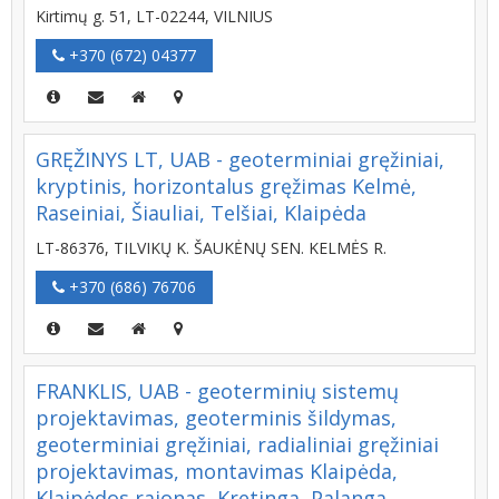
Kirtimų g. 51, LT-02244, VILNIUS
+370 (672) 04377
GRĘŽINYS LT, UAB - geoterminiai gręžiniai,
kryptinis, horizontalus gręžimas Kelmė,
Raseiniai, Šiauliai, Telšiai, Klaipėda
LT-86376, TILVIKŲ K. ŠAUKĖNŲ SEN. KELMĖS R.
+370 (686) 76706
FRANKLIS, UAB - geoterminių sistemų
projektavimas, geoterminis šildymas,
geoterminiai gręžiniai, radialiniai gręžiniai
projektavimas, montavimas Klaipėda,
Klaipėdos rajonas, Kretinga, Palanga