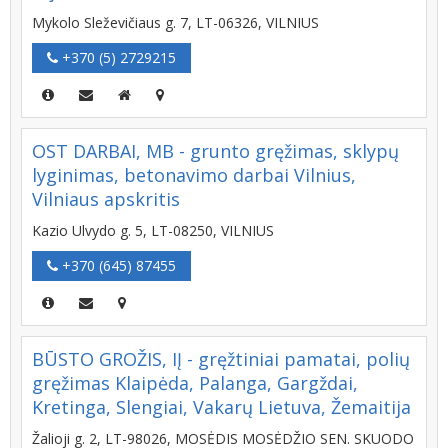
Mykolo Sleževičiaus g. 7, LT-06326, VILNIUS
+370 (5) 2729215
OST DARBAI, MB - grunto gręžimas, sklypų
lyginimas, betonavimo darbai Vilnius,
Vilniaus apskritis
Kazio Ulvydo g. 5, LT-08250, VILNIUS
+370 (645) 87455
BŪSTO GROŽIS, IĮ - gręžtiniai pamatai, polių
gręžimas Klaipėda, Palanga, Gargždai,
Kretinga, Slengiai, Vakarų Lietuva, Žemaitija
Žalioji g. 2, LT-98026, MOSĖDIS MOSĖDŽIO SEN. SKUODO