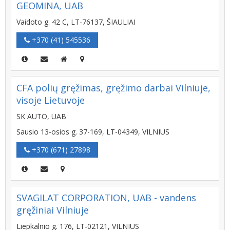
GEOMINA, UAB
Vaidoto g. 42 C, LT-76137, ŠIAULIAI
+370 (41) 545536
CFA polių gręžimas, gręžimo darbai Vilniuje,
visoje Lietuvoje
SK AUTO, UAB
Sausio 13-osios g. 37-169, LT-04349, VILNIUS
+370 (671) 27898
SVAGILAT CORPORATION, UAB - vandens
gręžiniai Vilniuje
Liepkalnio g. 176, LT-02121, VILNIUS