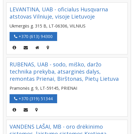
LEVANTINA, UAB - oficialus Husqvarna
atstovas Vilniuje, visoje Lietuvoje
Ukmergės g. 315 B, LT-06306, VILNIUS
+370 (613) 94300
RUBENAS, UAB - sodo, miško, daržo
technika prekyba, atsarginės dalys,
remontas Prienai, Birštonas, Pietų Lietuva
Pramonės g. 9, LT-59145, PRIENAI
+370 (319) 51344
VANDENS LAŠAI, MB - oro drėkinimo
sistemos, laistymo sistemos Kretinga,