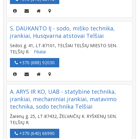
S. DAUKANTO IĮ - sodo, miško technika,
įrankiai, Husqvarna atstovai Telšiai
Sedos g. 41, LT-87101, TELŠIAI TELŠIŲ MIESTO SEN.
TELŠIŲ R.
Filialai
+370 (688) 92030
A. ARYS IR KO, UAB - statybinė technika,
įrankiai, mechaniniai įrankiai, matavimo
technika, sodo technika Telšiai
Žarėnų g. 25, LT-87432, ŽELVAIČIŲ K. RYŠKĖNŲ SEN.
TELŠIŲ R.
+370 (640) 66990