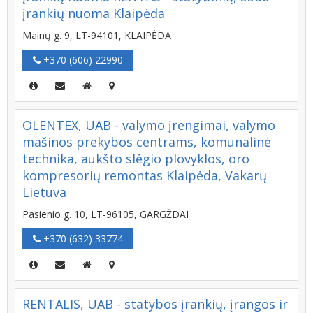
įrankių nuoma Klaipėda
Mainų g. 9, LT-94101, KLAIPĖDA
+370 (606) 22990
OLENTEX, UAB - valymo įrengimai, valymo
mašinos prekybos centrams, komunalinė
technika, aukšto slėgio plovyklos, oro
kompresorių remontas Klaipėda, Vakarų
Lietuva
Pasienio g. 10, LT-96105, GARGŽDAI
+370 (632) 33774
RENTALIS, UAB - statybos įrankių, įrangos ir