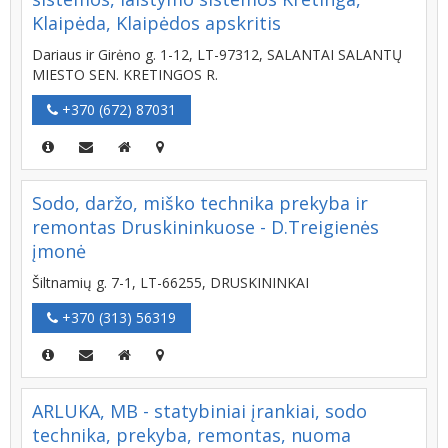
Klaipėda, Klaipėdos apskritis
Dariaus ir Girėno g. 1-12, LT-97312, SALANTAI SALANTŲ
MIESTO SEN. KRETINGOS R.
+370 (672) 87031
Sodo, daržo, miško technika prekyba ir
remontas Druskininkuose - D.Treigienės
įmonė
Šiltnamių g. 7-1, LT-66255, DRUSKININKAI
+370 (313) 56319
ARLUKA, MB - statybiniai įrankiai, sodo
technika, prekyba, remontas, nuoma