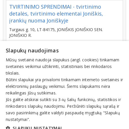
TVIRTINIMO SPRENDIMAI - tvirtinimo
detalės, tvirtinimo elementai Joniškis,
įrankių nuoma Joniškyje
Turgaus g. 10, LT-84175, JONIŠKIS JONIŠKIO SEN.
JONIŠKIO R.
+370 (698) 03984
Slapukų naudojimas
Mūsų svetainė naudoja slapukus (angl. cookies) tinkamam
svetainės veikimui užtikrinti, statistiniais bei rinkodaros
ROMGVITA, UAB - sodo, ūkio prekės
tikslais.
Mažeikiuose
Būtini slapukai yra privalomi tinkamam interneto svetainės ir
elektroninių paslaugų veikimui. Šiems slapukams nėra
Senkelio g. 3, LT-89126, MAŽEIKIAI
Filialai
reikalingas Jūsų sutikimas.
+370 (443) 25329
Jūs galite atskirai sutikti su 3-ių šalių funkcinių, statistikos ir
rinkodaros slapukų naudojimu. Peržiūrėti slapukų sąrašą ir
savo pasirinkimą galite valdyti paspaudę mygtuką "Slapukų
nustatymai".
1
2
3
SLAPUKŲ NUSTATYMAI