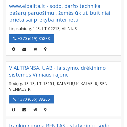
www.eldalita.lt - sodo, daržo technika
pašarų paruošimui, žemės ūkiui, buitiniai
prietaisai prekyba internetu
Liepkalnio g. 143, LT-02213, VILNIUS
+370 (619) 85888
VIALTRANSA, UAB - laistymo, drėkinimo
sistemos Vilniaus rajone
Sodų g. 18-13, LT-13151, KALVELIŲ K. KALVELIŲ SEN.
VILNIAUS R.
+370 (656) 89265
Įrankių nuoma RENTAS - statybinių, sodo