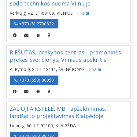
sodo technikos nuoma Vilniuje
Verkių g. 42, LT-09109, VILNIUS
Filialai
+370 (5) 2700322
RIEŠUTAS, prekybos centras - pramoninės
prekės Švenčionys, Vilniaus apskritis
A. Rymo g. 8, LT-18111, ŠVENČIONYS
Filialai
+370 (650) 80050
ŽALIOJI AIKŠTELĖ, MB - apželdinimas,
landšafto projektavimas Klaipėdoje
Liepų g. 66, LT-92100, KLAIPĖDA
+370 (616) 88778