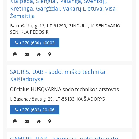
Klaipėda, Slengiai, Palanga, Šventoji,
Kretinga, Gargždai, Vakarų Lietuva, visa
Žemaitija
Baltrušaičių g. 12, LT-91295, GINDULIŲ K. SENDVARIO
SEN. KLAIPĖDOS R.
+370 (630) 40003
SAURIS, UAB - sodo, miško technika
Kaišiadoryse
Oficialus HUSQVARNA sodo technikos atstovas
J. Basanavičiaus g. 29, LT-56133, KAIŠIADORYS
+370 (682) 20406
GAMPRE, UAB - aliuminio, polikarbonato