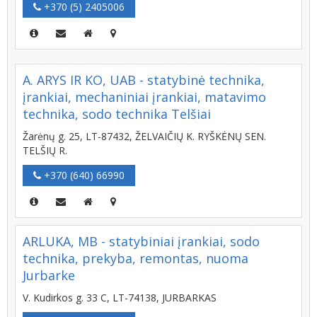
+370 (5) 2405006
A. ARYS IR KO, UAB - statybinė technika,
įrankiai, mechaniniai įrankiai, matavimo
technika, sodo technika Telšiai
Žarėnų g. 25, LT-87432, ŽELVAIČIŲ K. RYŠKĖNŲ SEN.
TELŠIŲ R.
+370 (640) 66990
ARLUKA, MB - statybiniai įrankiai, sodo
technika, prekyba, remontas, nuoma
Jurbarke
V. Kudirkos g. 33 C, LT-74138, JURBARKAS