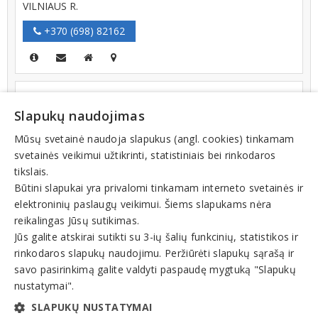
VILNIAUS R.
+370 (698) 82162
LISOKSA, UAB
Slapukų naudojimas
Lentvario g. 16 B-101, LT-02300, VILNIUS
Filialai
Mūsų svetainė naudoja slapukus (angl. cookies) tinkamam
+370 (650) 61061
svetainės veikimui užtikrinti, statistiniais bei rinkodaros
tikslais.
Būtini slapukai yra privalomi tinkamam interneto svetainės ir
elektroninių paslaugų veikimui. Šiems slapukams nėra
STATYBOS ĮRANKIŲ NUOMA, REMONTAS,
reikalingas Jūsų sutikimas.
PARDAVIMAS KLAIPĖDOJE
Jūs galite atskirai sutikti su 3-ių šalių funkcinių, statistikos ir
Dubysos g. 62, LT-94107, KLAIPĖDA
rinkodaros slapukų naudojimu. Peržiūrėti slapukų sąrašą ir
savo pasirinkimą galite valdyti paspaudę mygtuką "Slapukų
+370 (688) 27195
nustatymai".
SLAPUKŲ NUSTATYMAI