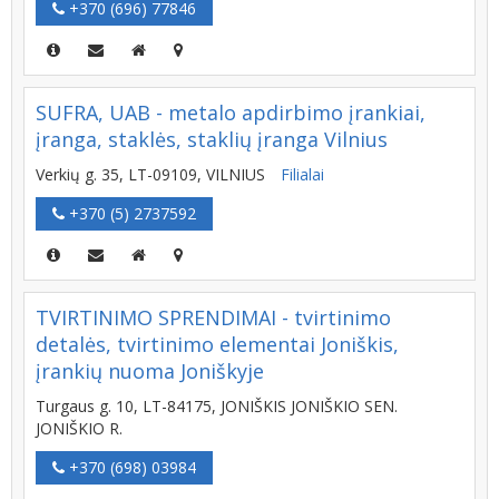
+370 (696) 77846
SUFRA, UAB - metalo apdirbimo įrankiai,
įranga, staklės, staklių įranga Vilnius
Verkių g. 35, LT-09109, VILNIUS
Filialai
+370 (5) 2737592
TVIRTINIMO SPRENDIMAI - tvirtinimo
detalės, tvirtinimo elementai Joniškis,
įrankių nuoma Joniškyje
Turgaus g. 10, LT-84175, JONIŠKIS JONIŠKIO SEN.
JONIŠKIO R.
+370 (698) 03984