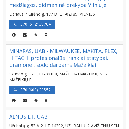
medžiagos, didmeninė prekyba Vilniuje
Dariaus ir Girėno g. 177 D, LT-02189, VILNIUS
+370 (5) 2138704
MINARAS, UAB - MILWAUKEE, MAKITA, FLEX,
HITACHI profesionalūs įrankiai statybai,
pramonei, sodo darbams Mažeikiai
Skuodo g. 12 E, LT-89100, MAŽEIKIAI MAŽEIKIŲ SEN.
MAŽEIKIŲ R.
+370 (600) 20552
ALNUS LT, UAB
Užubalių g. 53 A-2, LT-14302, UŽUBALIŲ K. AVIŽIENIŲ SEN.