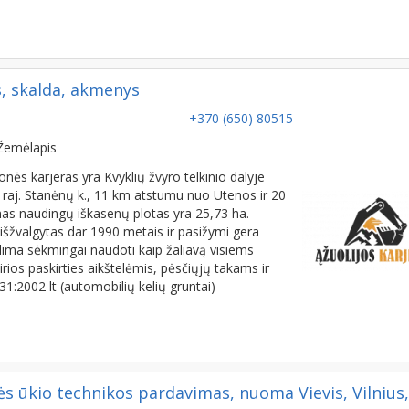
as, skalda, akmenys
+370 (650) 80515
Žemėlapis
nės karjeras yra Kvyklių žvyro telkinio dalyje
 raj. Stanėnų k., 11 km atstumu nuo Utenos ir 20
as naudingų iškasenų plotas yra 25,73 ha.
 išžvalgytas dar 1990 metais ir pasižymi gera
lima sėkmingai naudoti kaip žaliavą visiems
ios paskirties aikštelėmis, pėsčiųjų takams ir
1:2002 lt (automobilių kelių gruntai)