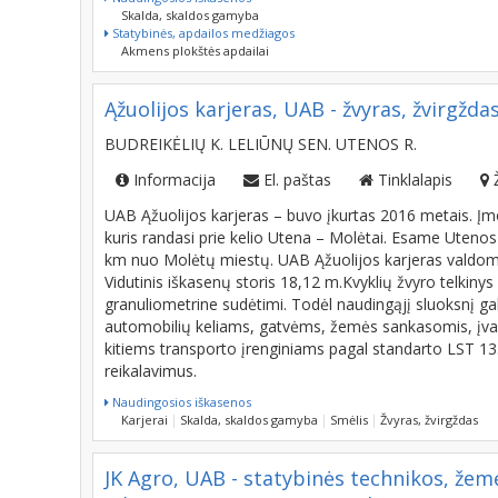
Akmuo interjerui, eksterjerui
Dekoratyvinis akmuo
Naudingosios iškasenos
Skalda, skaldos gamyba
Statybinės, apdailos medžiagos
Akmens plokštės apdailai
Ąžuolijos karjeras, UAB - žvyras, žvirgžd
BUDREIKĖLIŲ K. LELIŪNŲ SEN. UTENOS R.
Informacija
El. paštas
Tinklalapis
UAB Ąžuolijos karjeras – buvo įkurtas 2016 metais. Įmo
kuris randasi prie kelio Utena – Molėtai. Esame Utenos
km nuo Molėtų miestų. UAB Ąžuolijos karjeras valdom
Vidutinis iškasenų storis 18,12 m.Kvyklių žvyro telkinys
granuliometrine sudėtimi. Todėl naudingąjį sluoksnį ga
automobilių keliams, gatvėms, žemės sankasomis, įvair
kitiems transporto įrenginiams pagal standarto LST 133
reikalavimus.
Naudingosios iškasenos
Karjerai
Skalda, skaldos gamyba
Smėlis
Žvyras, žvirgždas