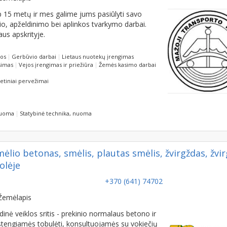
Žemėlapis
 15 metų ir mes galime jums pasiūlyti savo
būvio, apželdinimo bei aplinkos tvarkymo darbai.
aus apskrityje.
gos
Gerbūvio darbai
Lietaus nuotekų įrengimas
simas
Vejos įrengimas ir priežiūra
Žemės kasimo darbai
ietiniai pervežimai
nuoma
Statybinė technika, nuoma
io betonas, smėlis, plautas smėlis, žvirgždas, žvi
olėje
+370 (641) 74702
Žemėlapis
nė veiklos sritis - prekinio normalaus betono ir