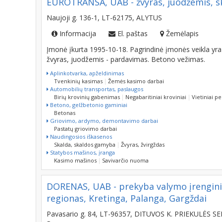
EUROTRANSA, UAB - žvyras, juodžemis, s
Naujoji g. 136-1, LT-62175, ALYTUS
Informacija
El. paštas
Žemėlapis
Įmonė įkurta 1995-10-18. Pagrindinė įmonės veikla yr
žvyras, juodžemis - pardavimas. Betono vežimas.
Aplinkotvarka, apželdinimas
Tvenkinių kasimas
Žemės kasimo darbai
Automobilių transportas, paslaugos
Birių krovinių gabenimas
Negabaritiniai kroviniai
Vietiniai p
Betono, gelžbetonio gaminiai
Betonas
Griovimo, ardymo, demontavimo darbai
Pastatų griovimo darbai
Naudingosios iškasenos
Skalda, skaldos gamyba
Žvyras, žvirgždas
Statybos mašinos, įranga
Kasimo mašinos
Savivarčio nuoma
DORENAS, UAB - prekyba valymo įrenginia
regionas, Kretinga, Palanga, Gargždai