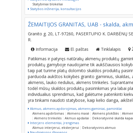
Pastatų griovimo darbai
Statybinės, apdailos medžiagos
Statybiniai blokeliai
Statybos inžinerija, konsultacijos
ŽEMAITIJOS GRANITAS, UAB - skalda, akm
Granito g. 20, LT-97260, PASERTUPIO K. DARBĖNŲ 
R.
Informacija
El. paštas
Tinklalapis
Patikimas ir patyręs natūralių akmenų produktų gamint
produktų gamyboje naudojame tik aukščiausios kokybės 
taip pat turime platų dolomito skaldos produktų pasirink
parduoda aukštos kokybės granito gaminius, skaldas, a
akmenis, lauko riedulius, akmens trinkeles. Suprantame, 
todėl mūsų skaldos produktų pasirinkimas yra labai plat
individualius sprendimus, kad galėtume patenkinti kiek
yra tinkami naudoti statybose, kaip kelio danga, aikštelė
Akmuo, akmens apdorojimas, akmens gaminiai, paminklai
Akmens apdirbimas
Akmens masė
Akmens plokštės
Akmens
Akmens trinkelės
Akmuo apdailai
Dekoratyvinė skalda kap
Interjero elementai, įrengimas