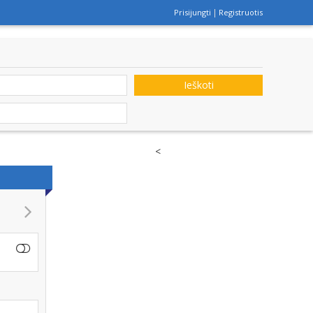
Prisijungti
Registruotis
Ieškoti
<
 GRETA, VIEŠBUTIS - APGYVENDINIMO PASLAUGOS, SALĖ POBŪVI
GRUPIŲ APGYVENDINIMAS DRUSKININKUOSE