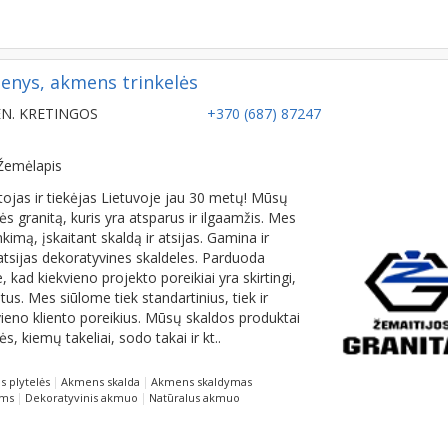
enys, akmens trinkelės
SEN. KRETINGOS
+370 (687) 87247
Žemėlapis
ojas ir tiekėjas Lietuvoje jau 30 metų! Mūsų
granitą, kuris yra atsparus ir ilgaamžis. Mes
imą, įskaitant skaldą ir atsijas. Gamina ir
tsijas dekoratyvines skaldeles. Parduoda
kad kiekvieno projekto poreikiai yra skirtingi,
us. Mes siūlome tiek standartinius, tiek ir
vieno kliento poreikius. Mūsų skaldos produktai
s, kiemų takeliai, sodo takai ir kt..
 plytelės
Akmens skalda
Akmens skaldymas
ams
Dekoratyvinis akmuo
Natūralus akmuo