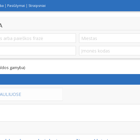
lba
Pasiūlymai
Straipsniai
A
aldos gamyba)
POILSIO NAMAI