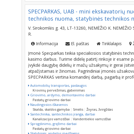
Savivarčio nuoma
SPECPARKAS, UAB - mini ekskavatorių nu
technikos nuoma, statybinės technikos nu
V. Sirokomlės g. 43, LT-13260, NEMĖŽIO K. NEMĖŽIO 
R.
Informacija
El. paštas
Tinklalapis
Įmonė Specparkas teikia specialiosios statybinės tech
kasimo darbus. Turime didelę patirtį rinkoje ir esame p
įvykdė daugybę didelių ir mažų užsakymų ir gerai įsitvi
atpažįstamas ir žinomas. Pagrindiniai įmonės užsakovai -
SPECPARKAS vertina komandinį darbą, pagarbą ir prof
Automobilių transportas, paslaugos
Krovinių pervežimas, gabenimas
Griovimo, ardymo, demontavimo darbai
Pastatų griovimo darbai
Naudingosios iškasenos
Skalda, skaldos gamyba
Smėlis
Žvyras, žvirgždas
Santechnika, santechnikos įranga, darbai
Kanalizacijos vamzdžiai
Vandentiekio vamzdžiai
Sprogdinimo, gręžimo darbai