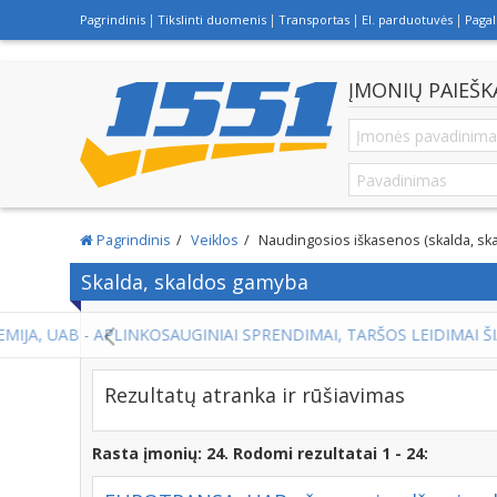
Pagrindinis
Tikslinti duomenis
Transportas
El. parduotuvės
Paga
ĮMONIŲ PAIEŠK
Pagrindinis
Veiklos
Naudingosios iškasenos (skalda, sk
Skalda, skaldos gamyba
Rezultatų atranka ir rūšiavimas
Rasta įmonių: 24. Rodomi rezultatai 1 - 24: