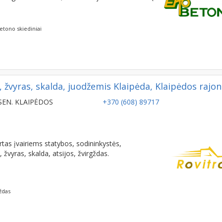
tengiamės tobulėti, konsultuojamės su vokiečių
etono skiediniai
 žvyras, skalda, juodžemis Klaipėda, Klaipėdos rajo
SEN. KLAIPĖDOS
+370 (608) 89717
tas įvairiems statybos, sodininkystės,
žvyras, skalda, atsijos, žvirgždas.
gždas