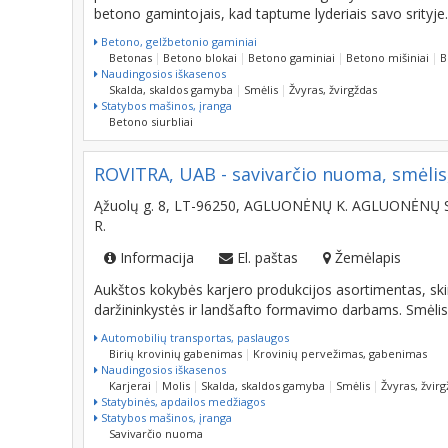
prekinio normalaus smėlio betono gamyba. Nuolatos s
betono gamintojais, kad taptume lyderiais savo srityje.
Betono, gelžbetonio gaminiai
Betonas
Betono blokai
Betono gaminiai
Betono mišiniai
B
Naudingosios iškasenos
Skalda, skaldos gamyba
Smėlis
Žvyras, žvirgždas
Statybos mašinos, įranga
Betono siurbliai
ROVITRA, UAB - savivarčio nuoma, smėlis,
Ąžuolų g. 8, LT-96250, AGLUONĖNŲ K. AGLUONĖNŲ 
R.
Informacija
El. paštas
Žemėlapis
Aukštos kokybės karjero produkcijos asortimentas, skir
daržininkystės ir landšafto formavimo darbams. Smėlis, 
Automobilių transportas, paslaugos
Birių krovinių gabenimas
Krovinių pervežimas, gabenimas
Naudingosios iškasenos
Karjerai
Molis
Skalda, skaldos gamyba
Smėlis
Žvyras, žvir
Statybinės, apdailos medžiagos
Statybos mašinos, įranga