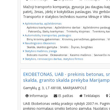
Informacija
El. paštas
Tinklalapis
Mažoji transporto kompanija, gyvuoja jau daugiau kaip
patirtį, žinias, įdirbį ir kokybiškas paslaugas. Visi ger
Transporto ir statybos technikos nuoma Vilniuje ir Vilni
Aplinkotvarka, apželdinimas
Aplinkos tvarkymas
Apželdinimo darbai
Apželdinimo paslau
Pakrančių, šlaitų tvarkymas
Trinkelių klojimas
Tvenkinių ka
Automobilių transportas, paslaugos
Birių krovinių gabenimas
Krovinių pervežimas, gabenimas
V
Naudingosios iškasenos
Skalda, skaldos gamyba
Smėlis
Žvyras, žvirgždas
Statybos mašinos, įranga
Bobcato nuoma
Ekskavatoriai
Kasimo mašinos
Savivarčio 
Statybos, renovacijos darbai, statybos firmos
EKOBETONAS, UAB - prekinis betonas, smėl
skalda, granito skalda prekyba Marijamp
Gamyklų g. 3, LT-68108, MARIJAMPOLĖ
Informacija
El. paštas
Tinklalapis
UAB Ekobetonas veiklą pradėjo vykdyti 2007 m. Pagrindi