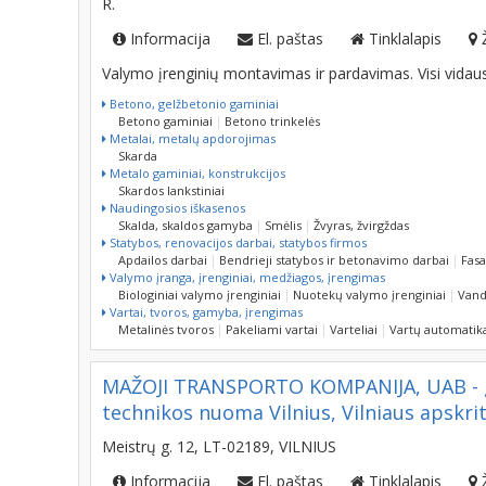
Pavasario g. 84, LT-96357, DITUVOS K. PRIEKULĖS S
R.
Informacija
El. paštas
Tinklalapis
Valymo įrenginių montavimas ir pardavimas. Visi vidaus 
Betono, gelžbetonio gaminiai
Betono gaminiai
Betono trinkelės
Metalai, metalų apdorojimas
Skarda
Metalo gaminiai, konstrukcijos
Skardos lankstiniai
Naudingosios iškasenos
Skalda, skaldos gamyba
Smėlis
Žvyras, žvirgždas
Statybos, renovacijos darbai, statybos firmos
Apdailos darbai
Bendrieji statybos ir betonavimo darbai
Fasa
Valymo įranga, įrenginiai, medžiagos, įrengimas
Biologiniai valymo įrenginiai
Nuotekų valymo įrenginiai
Vand
Vartai, tvoros, gamyba, įrengimas
Metalinės tvoros
Pakeliami vartai
Varteliai
Vartų automatik
MAŽOJI TRANSPORTO KOMPANIJA, UAB - ger
technikos nuoma Vilnius, Vilniaus apskrit
Meistrų g. 12, LT-02189, VILNIUS