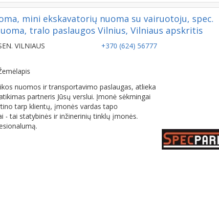
oma, mini ekskavatorių nuoma su vairuotoju, spec.
oma, tralo paslaugos Vilnius, Vilniaus apskritis
SEN. VILNIAUS
+370 (624) 56777
Žemėlapis
nikos nuomos ir transportavimo paslaugas, atlieka
atikimas partneris Jūsų verslui. Įmonė sėkmingai
rtino tarp klientų, įmonės vardas tapo
 tai statybinės ir inžinerinių tinklų įmonės.
esionalumą.