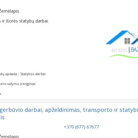
EN. KLAIPĖDOS
+370 (607) 14431
Žemėlapis
ir išorės statybų darbai.
dų apdaila
Statybos darbai
ens valymo įrenginiai
a
būvio darbai, apželdinimas, transporto ir statyb
is
+370 (677) 67677