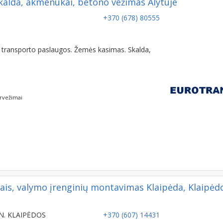
kalda, akmenukai, betono vežimas Alytuje
+370 (678) 80555
a transporto paslaugos. Žemės kasimas. Skalda,
ervežimai
is, valymo įrenginių montavimas Klaipėda, Klaipėd