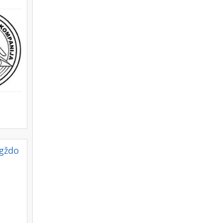
rgždo