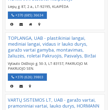
Liepų g. 87, 2 a., LT-92195, KLAIPĖDA
+370 (685) 36634
TOPLANGA, UAB - plastikiniai langai,
mediniai langai, vidaus ir lauko durys,
garažo vartai gamyba, montavimas,
žaliuzės, roletai Pakruojis, Pasvalys, Biržai
Vytauto Didžiojo g. 50-3, LT-83157, PAKRUOJO M.
PAKRUOJO SEN.
+370 (626) 39803
VARTŲ SISTEMOS LT, UAB - garažo vartai,
pramoniniai vartai, lauko durys, HORMANN