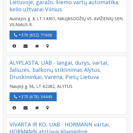
Lietuvoje, garažo, kiemo vartų automatika,
kelio užtvarai Vilnius
Austėjos g. 4, LT-14301, NAUJASODŽIŲ VS. AVIŽIENIŲ SEN.
VILNIAUS R.
+370 (652) 71666
ALYPLASTA, UAB - langai, durys, vartai,
žaliuzės, balkonų stiklinimas Alytus,
Druskininkai, Varėna, Pietų Lietuva
Naujoji g. 56, LT-62382, ALYTUS
+370 (678) 34449
VIVARTA IR KO, UAB - HORMANN vartai,
HORMANN atstovai Klaipėdoje