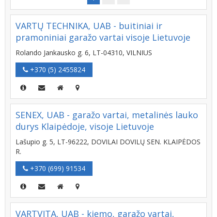
VARTŲ TECHNIKA, UAB - buitiniai ir
pramoniniai garažo vartai visoje Lietuvoje
Rolando Jankausko g. 6, LT-04310, VILNIUS
+370 (5) 2455824
SENEX, UAB - garažo vartai, metalinės lauko
durys Klaipėdoje, visoje Lietuvoje
Lašupio g. 5, LT-96222, DOVILAI DOVILŲ SEN. KLAIPĖDOS
R.
+370 (699) 91534
VARTVITA, UAB - kiemo, garažo vartai,