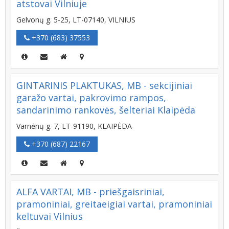
atstovai Vilniuje
Gelvonų g. 5-25, LT-07140, VILNIUS
+370 (683) 37553
GINTARINIS PLAKTUKAS, MB - sekcijiniai
garažo vartai, pakrovimo rampos,
sandarinimo rankovės, šelteriai Klaipėda
Varnėnų g. 7, LT-91190, KLAIPĖDA
+370 (687) 22167
ALFA VARTAI, MB - priešgaisriniai,
pramoniniai, greitaeigiai vartai, pramoniniai
keltuvai Vilnius