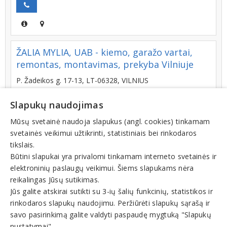
ŽALIA MYLIA, UAB - kiemo, garažo vartai,
remontas, montavimas, prekyba Vilniuje
P. Žadeikos g. 17-13, LT-06328, VILNIUS
+370 (693) 40060
Slapukų naudojimas
Mūsų svetainė naudoja slapukus (angl. cookies) tinkamam
svetainės veikimui užtikrinti, statistiniais bei rinkodaros
VARSTA, UAB
tikslais.
Būtini slapukai yra privalomi tinkamam interneto svetainės ir
Baltarusių g. 3, LT-13262, NEMĖŽIO K. NEMĖŽIO SEN.
elektroninių paslaugų veikimui. Šiems slapukams nėra
VILNIAUS R.
reikalingas Jūsų sutikimas.
+370 (601) 14883
Jūs galite atskirai sutikti su 3-ių šalių funkcinių, statistikos ir
rinkodaros slapukų naudojimu. Peržiūrėti slapukų sąrašą ir
savo pasirinkimą galite valdyti paspaudę mygtuką "Slapukų
nustatymai".