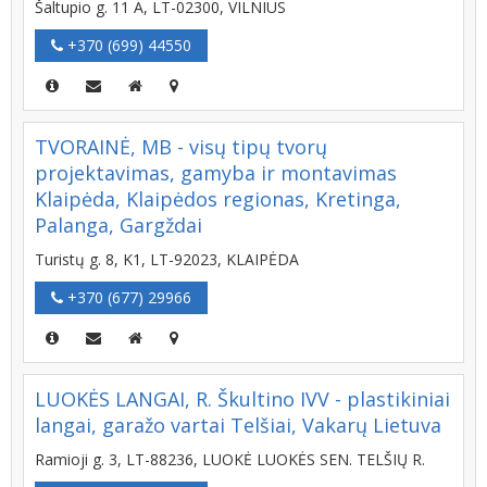
Šaltupio g. 11 A, LT-02300, VILNIUS
+370 (699) 44550
TVORAINĖ, MB - visų tipų tvorų
projektavimas, gamyba ir montavimas
Klaipėda, Klaipėdos regionas, Kretinga,
Palanga, Gargždai
Turistų g. 8, K1, LT-92023, KLAIPĖDA
+370 (677) 29966
LUOKĖS LANGAI, R. Škultino IVV - plastikiniai
langai, garažo vartai Telšiai, Vakarų Lietuva
Ramioji g. 3, LT-88236, LUOKĖ LUOKĖS SEN. TELŠIŲ R.