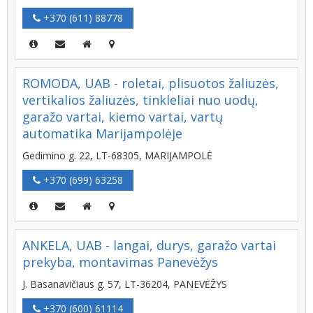
+370 (611) 88778
ROMODA, UAB - roletai, plisuotos žaliuzės,
vertikalios žaliuzės, tinkleliai nuo uodų,
garažo vartai, kiemo vartai, vartų
automatika Marijampolėje
Gedimino g. 22, LT-68305, MARIJAMPOLĖ
+370 (699) 63258
ANKELA, UAB - langai, durys, garažo vartai
prekyba, montavimas Panevėžys
J. Basanavičiaus g. 57, LT-36204, PANEVĖŽYS
+370 (600) 61114