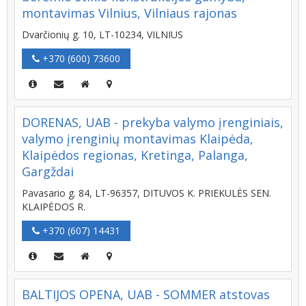
montavimas Vilnius, Vilniaus rajonas
Dvarčionių g. 10, LT-10234, VILNIUS
+370 (600) 73600
DORENAS, UAB - prekyba valymo įrenginiais,
valymo įrenginių montavimas Klaipėda,
Klaipėdos regionas, Kretinga, Palanga,
Gargždai
Pavasario g. 84, LT-96357, DITUVOS K. PRIEKULĖS SEN.
KLAIPĖDOS R.
+370 (607) 14431
BALTIJOS OPENA, UAB - SOMMER atstovas