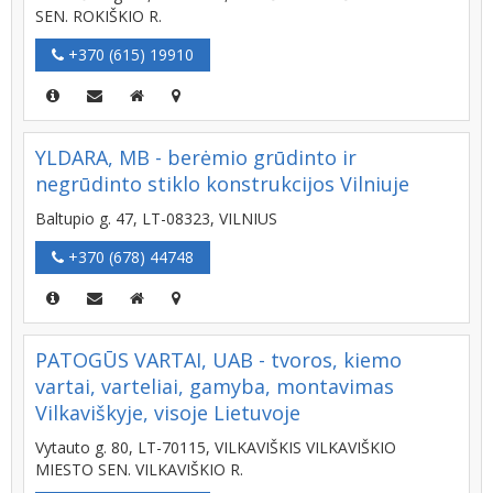
SEN. ROKIŠKIO R.
+370 (615) 19910
YLDARA, MB - berėmio grūdinto ir
negrūdinto stiklo konstrukcijos Vilniuje
Baltupio g. 47, LT-08323, VILNIUS
+370 (678) 44748
PATOGŪS VARTAI, UAB - tvoros, kiemo
vartai, varteliai, gamyba, montavimas
Vilkaviškyje, visoje Lietuvoje
Vytauto g. 80, LT-70115, VILKAVIŠKIS VILKAVIŠKIO
MIESTO SEN. VILKAVIŠKIO R.