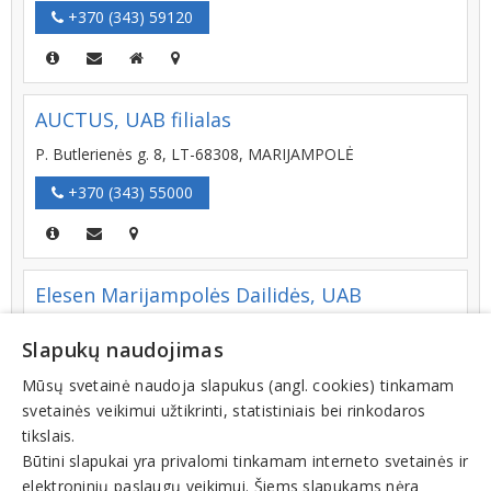
+370 (343) 59120
AUCTUS, UAB filialas
P. Butlerienės g. 8, LT-68308, MARIJAMPOLĖ
+370 (343) 55000
Elesen Marijampolės Dailidės, UAB
AVITELOS PREKYBA
Slapukų naudojimas
Jono Dailidės g. 6, LT-68307, MARIJAMPOLĖ
Mūsų svetainė naudoja slapukus (angl. cookies) tinkamam
+370 (46) 200100
svetainės veikimui užtikrinti, statistiniais bei rinkodaros
tikslais.
Būtini slapukai yra privalomi tinkamam interneto svetainės ir
elektroninių paslaugų veikimui. Šiems slapukams nėra