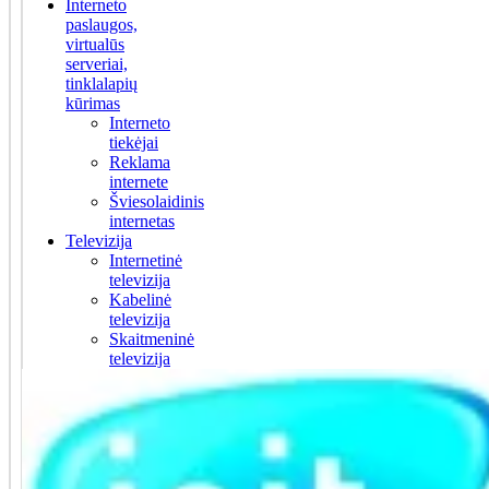
Interneto
paslaugos,
virtualūs
serveriai,
tinklalapių
kūrimas
Interneto
tiekėjai
Reklama
internete
Šviesolaidinis
internetas
Televizija
Internetinė
televizija
Kabelinė
televizija
Skaitmeninė
televizija