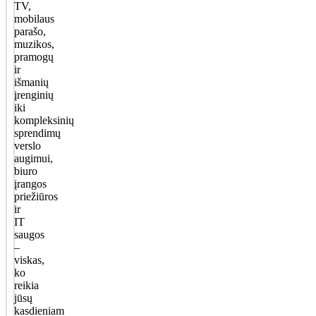
TV,
mobilaus
parašo,
muzikos,
pramogų
ir
išmanių
įrenginių
iki
kompleksinių
sprendimų
verslo
augimui,
biuro
įrangos
priežiūros
ir
IT
saugos
–
viskas,
ko
reikia
jūsų
kasdieniam