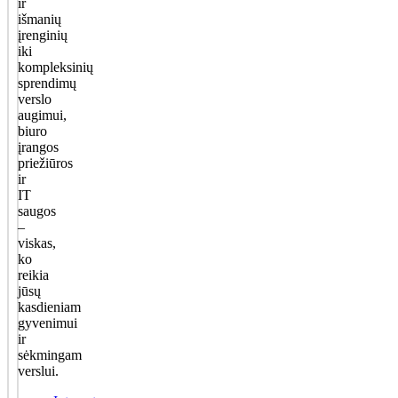
ir
išmanių
įrenginių
iki
kompleksinių
sprendimų
verslo
augimui,
biuro
įrangos
priežiūros
ir
IT
saugos
–
viskas,
ko
reikia
jūsų
kasdieniam
gyvenimui
ir
sėkmingam
verslui.