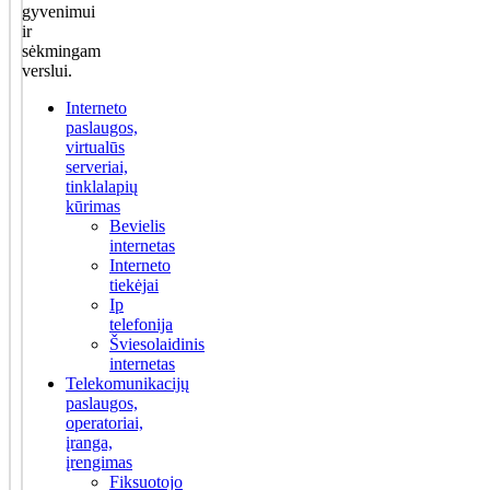
gyvenimui
ir
sėkmingam
verslui.
Interneto
paslaugos,
virtualūs
serveriai,
tinklalapių
kūrimas
Bevielis
internetas
Interneto
tiekėjai
Ip
telefonija
Šviesolaidinis
internetas
Telekomunikacijų
paslaugos,
operatoriai,
įranga,
įrengimas
Fiksuotojo