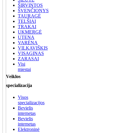
ŠIRVINTOS
ŠVENČIONYS
TAURAGĖ
TELŠIAI
TRAKAI
UKMERGĖ
UTENA
VARĖNA
VILKAVIŠKIS
VISAGINAS
ZARASAI
Visi
miestai
Veiklos
specializacija
Visos
specializacijos
Bevielis
internetas
Bevielis
internetas
Elektroninė