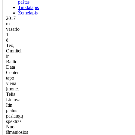
paštas
Tinklalapis
Žemėlapis
2017
m.
vasario
1
d.
Teo,
Omnitel
ir
Baltic
Data
Center
tapo
viena
įmone.
Telia
Lietuva.
Itin
platus
paslaugų
spektras.
Nuo
išmaniosios