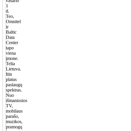
vasario
1
d.
Teo,
Omnitel
ir
Baltic
Data
Center
tapo
viena
įmone.
Telia
Lietuva.
Itin
platus
paslaugų
spektras.
Nuo
išmaniosios
TV,
mobilaus
parašo,
muzikos,
pramogų