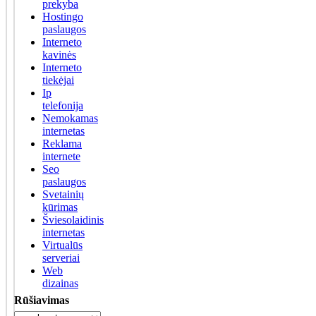
prekyba
Hostingo
paslaugos
Interneto
kavinės
Interneto
tiekėjai
Ip
telefonija
Nemokamas
internetas
Reklama
internete
Seo
paslaugos
Svetainių
kūrimas
Šviesolaidinis
internetas
Virtualūs
serveriai
Web
dizainas
Rūšiavimas