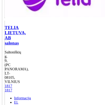
TELIA
LIETUVA,
AB
salonas
Saltoniškių
g.
9,
(PC
PANORAMA),
LT-
08105,
VILNIUS
1817
1817
Informacija
El.