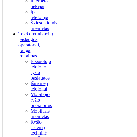
Interneto
tiekėjai
Ip
telefonija
Šviesolaidinis
internetas
Telekomunikacijų
paslaugos,
operatoriai,
įranga,
įrengimas
Fiksuotojo
telefono
ryšio
paslaugos
Išmanieji
telefonai
Mobiliojo
ryšio
operatorius
Mobilusis
internetas
Ryšio
sistemų
techninė