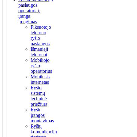
paslaugos,
operatoriai,
įranga,
įrengimas
Fiksuotojo
telefono
ryšio
paslaugos
Išmanieji
telefonai
Mobiliojo
ryšio
operatorius
Mobilusis
internetas
Ryšio
sistemų
techninė
priežiūra
Ryšių
įrangos
montavimas
Ryšių
komunikacijų