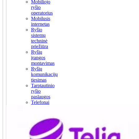
Mobiliojo
ryšio
operatorius
Mobilusis
internetas
Ryšio
sistemų
techninė
priežiūra
Ryšių
įrangos
montavimas
Ryšių
komunikacijų
tiesimas
Tarptautinio
ryšio
paslaugos
Telefonai