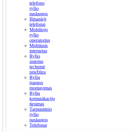
telefono
ryšio
paslaugos
Išmanieji
telefonai
Mobiliojo
ryšio
operatorius
Mobilusis
internetas
Ryšio
sistemų
techninė
priežiūra
Ryšių
įrangos
montavimas
Ryšių
komunikacijų
tiesimas
Tarptautinio
ryšio
paslaugos
Telefonai