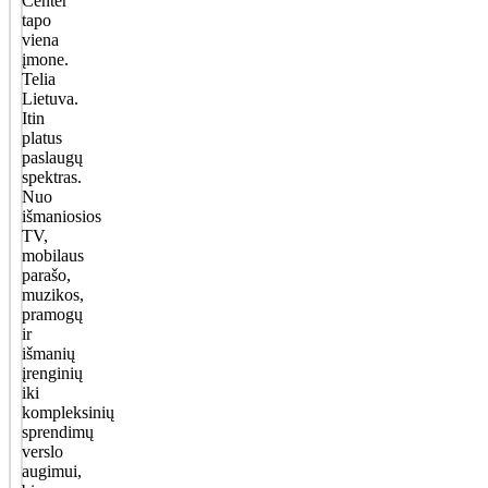
Center
tapo
viena
įmone.
Telia
Lietuva.
Itin
platus
paslaugų
spektras.
Nuo
išmaniosios
TV,
mobilaus
parašo,
muzikos,
pramogų
ir
išmanių
įrenginių
iki
kompleksinių
sprendimų
verslo
augimui,