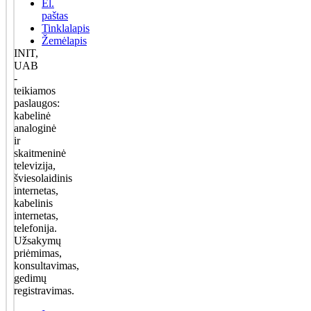
El.
paštas
Tinklalapis
Žemėlapis
INIT,
UAB
-
teikiamos
paslaugos:
kabelinė
analoginė
ir
skaitmeninė
televizija,
šviesolaidinis
internetas,
kabelinis
internetas,
telefonija.
Užsakymų
priėmimas,
konsultavimas,
gedimų
registravimas.