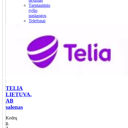
tiesimas
Tarptautinio
ryšio
paslaugos
Telefonai
TELIA
LIETUVA,
AB
salonas
Kedrų
g.