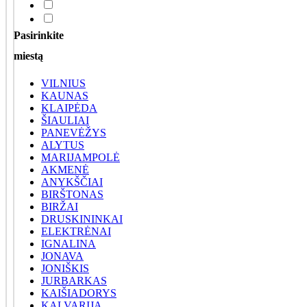
Pasirinkite
miestą
VILNIUS
KAUNAS
KLAIPĖDA
ŠIAULIAI
PANEVĖŽYS
ALYTUS
MARIJAMPOLĖ
AKMENĖ
ANYKŠČIAI
BIRŠTONAS
BIRŽAI
DRUSKININKAI
ELEKTRĖNAI
IGNALINA
JONAVA
JONIŠKIS
JURBARKAS
KAIŠIADORYS
KALVARIJA