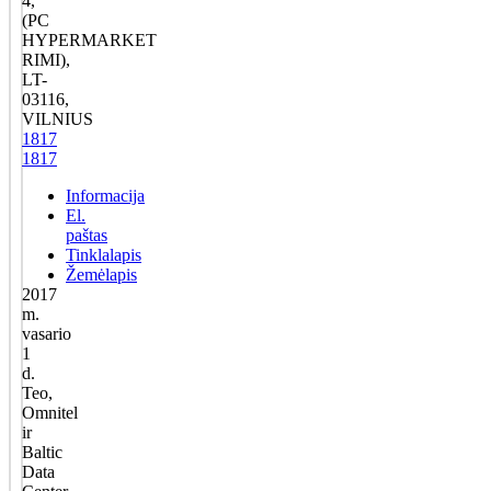
4,
(PC
HYPERMARKET
RIMI),
LT-
03116,
VILNIUS
1817
1817
Informacija
El.
paštas
Tinklalapis
Žemėlapis
2017
m.
vasario
1
d.
Teo,
Omnitel
ir
Baltic
Data