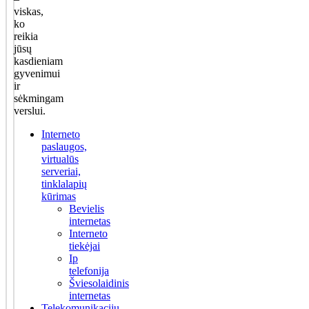
viskas,
ko
reikia
jūsų
kasdieniam
gyvenimui
ir
sėkmingam
verslui.
Interneto
paslaugos,
virtualūs
serveriai,
tinklalapių
kūrimas
Bevielis
internetas
Interneto
tiekėjai
Ip
telefonija
Šviesolaidinis
internetas
Telekomunikacijų