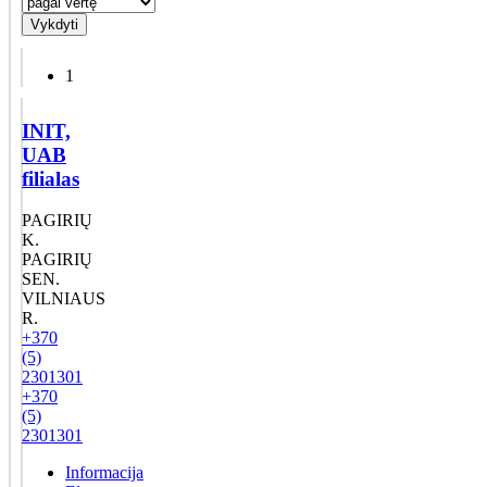
Vykdyti
1
INIT,
UAB
filialas
PAGIRIŲ
K.
PAGIRIŲ
SEN.
VILNIAUS
R.
+370
(5)
2301301
+370
(5)
2301301
Informacija