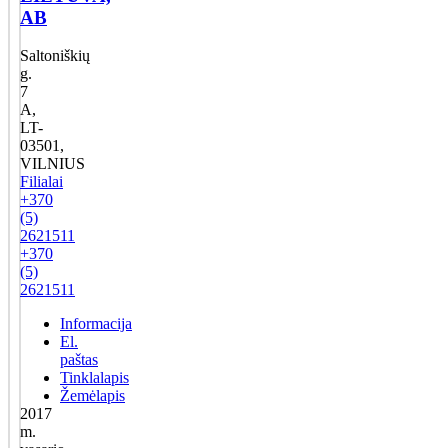
AB
Saltoniškių
g.
7
A,
LT-
03501,
VILNIUS
Filialai
+370
(5)
2621511
+370
(5)
2621511
Informacija
El.
paštas
Tinklalapis
Žemėlapis
2017
m.