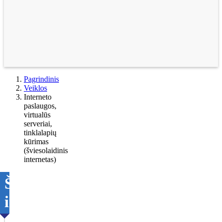
Pagrindinis
Veiklos
Interneto
paslaugos,
virtualūs
serveriai,
tinklalapių
kūrimas
(šviesolaidinis
internetas)
Šviesolaidinis
internetas