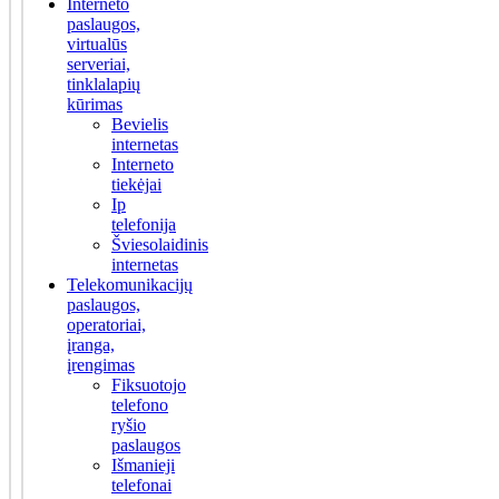
Interneto
paslaugos,
virtualūs
serveriai,
tinklalapių
kūrimas
Bevielis
internetas
Interneto
tiekėjai
Ip
telefonija
Šviesolaidinis
internetas
Telekomunikacijų
paslaugos,
operatoriai,
įranga,
įrengimas
Fiksuotojo
telefono
ryšio
paslaugos
Išmanieji
telefonai