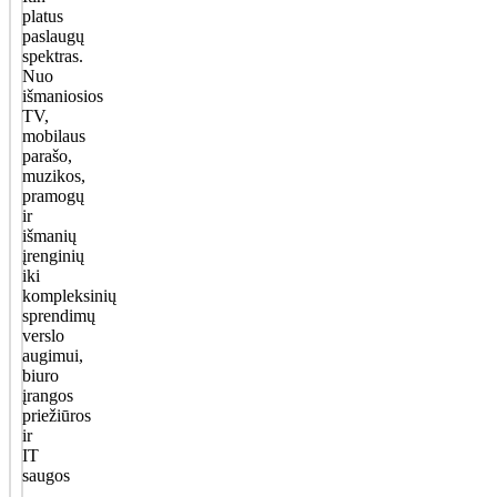
platus
paslaugų
spektras.
Nuo
išmaniosios
TV,
mobilaus
parašo,
muzikos,
pramogų
ir
išmanių
įrenginių
iki
kompleksinių
sprendimų
verslo
augimui,
biuro
įrangos
priežiūros
ir
IT
saugos
–