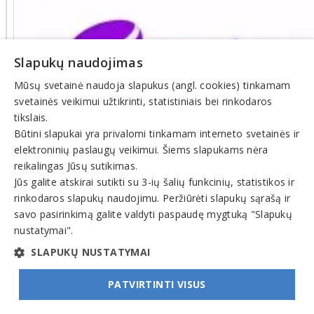
Slapukų naudojimas
Mūsų svetainė naudoja slapukus (angl. cookies) tinkamam
svetainės veikimui užtikrinti, statistiniais bei rinkodaros
tikslais.
Būtini slapukai yra privalomi tinkamam interneto svetainės ir
TELIA
elektroninių paslaugų veikimui. Šiems slapukams nėra
LIETUVA,
reikalingas Jūsų sutikimas.
AB
Jūs galite atskirai sutikti su 3-ių šalių funkcinių, statistikos ir
salonas
rinkodaros slapukų naudojimu. Peržiūrėti slapukų sąrašą ir
savo pasirinkimą galite valdyti paspaudę mygtuką "Slapukų
Ozo
nustatymai".
g.
18,
SLAPUKŲ NUSTATYMAI
(PC
OZAS),
PATVIRTINTI VISUS
LT-
08243,
VILNIUS