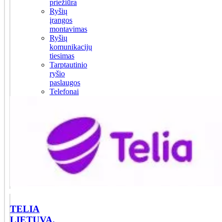
priežiūra
Ryšių
įrangos
montavimas
Ryšių
komunikacijų
tiesimas
Tarptautinio
ryšio
paslaugos
Telefonai
TELIA
LIETUVA,