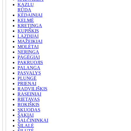
KAZLŲ
RŪDA
KĖDAINIAI
KELMĖ
KRETINGA
KUPIŠKIS
LAZDIJAI
MAŽEIKIAI
MOLĖTAI
NERINGA
PAGĖGIAI
PAKRUOJIS
PALANGA
PASVALYS
PLUNGĖ
PRIENAI
RADVILIŠKIS
RASEINIAI
RIETAVAS
ROKIŠKIS
SKUODAS
ŠAKIAI
ŠALČININKAI
ŠILALĖ
ŠILUTĖ