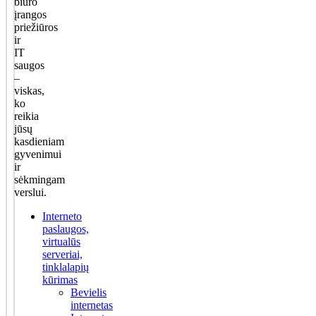
biuro
įrangos
priežiūros
ir
IT
saugos
–
viskas,
ko
reikia
jūsų
kasdieniam
gyvenimui
ir
sėkmingam
verslui.
Interneto
paslaugos,
virtualūs
serveriai,
tinklalapių
kūrimas
Bevielis
internetas