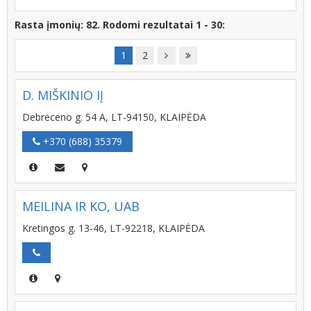
Rasta įmonių: 82. Rodomi rezultatai 1 - 30:
1
2
D. MIŠKINIO IĮ
Debreceno g. 54 A, LT-94150, KLAIPĖDA
+370 (688) 35379
MEILINA IR KO, UAB
Kretingos g. 13-46, LT-92218, KLAIPĖDA