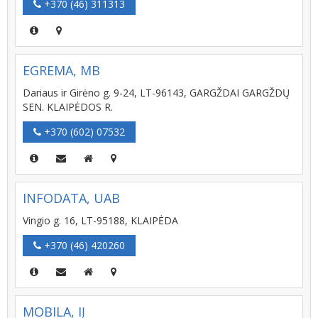
+370 (46) 311313
EGREMA, MB
Dariaus ir Girėno g. 9-24, LT-96143, GARGŽDAI GARGŽDŲ
SEN. KLAIPĖDOS R.
+370 (602) 07532
INFODATA, UAB
Vingio g. 16, LT-95188, KLAIPĖDA
+370 (46) 420260
MOBILA, IĮ