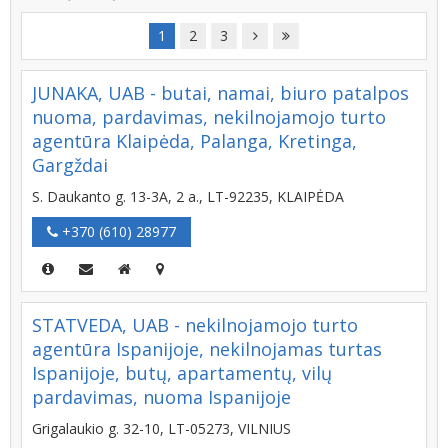
1
2
3
JUNAKA, UAB - butai, namai, biuro patalpos
nuoma, pardavimas, nekilnojamojo turto
agentūra Klaipėda, Palanga, Kretinga,
Gargždai
S. Daukanto g. 13-3A, 2 a., LT-92235, KLAIPĖDA
+370 (610) 28977
STATVEDA, UAB - nekilnojamojo turto
agentūra Ispanijoje, nekilnojamas turtas
Ispanijoje, butų, apartamentų, vilų
pardavimas, nuoma Ispanijoje
Grigalaukio g. 32-10, LT-05273, VILNIUS