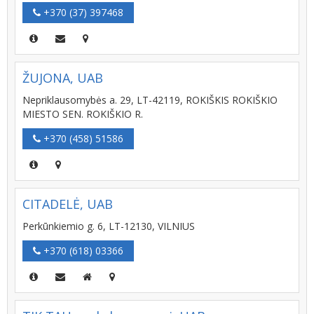
+370 (37) 397468
ŽUJONA, UAB
Nepriklausomybės a. 29, LT-42119, ROKIŠKIS ROKIŠKIO
MIESTO SEN. ROKIŠKIO R.
+370 (458) 51586
CITADELĖ, UAB
Perkūnkiemio g. 6, LT-12130, VILNIUS
+370 (618) 03366