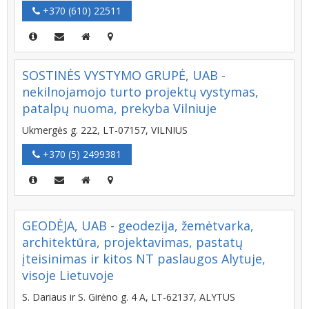
+370 (610) 22511
SOSTINĖS VYSTYMO GRUPĖ, UAB -
nekilnojamojo turto projektų vystymas,
patalpų nuoma, prekyba Vilniuje
Ukmergės g. 222, LT-07157, VILNIUS
+370 (5) 2499381
GEODĖJA, UAB - geodezija, žemėtvarka,
architektūra, projektavimas, pastatų
įteisinimas ir kitos NT paslaugos Alytuje,
visoje Lietuvoje
S. Dariaus ir S. Girėno g. 4 A, LT-62137, ALYTUS