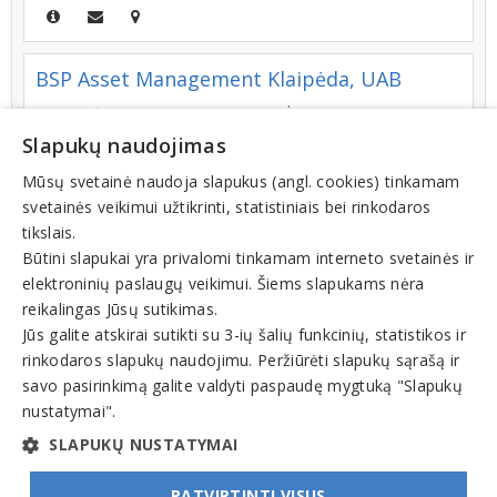
BSP Asset Management Klaipėda, UAB
Pramonės g. 8 A, LT-94102, KLAIPĖDA
Slapukų naudojimas
+370 (46) 300164
Mūsų svetainė naudoja slapukus (angl. cookies) tinkamam
svetainės veikimui užtikrinti, statistiniais bei rinkodaros
tikslais.
Dvaront, UAB
Būtini slapukai yra privalomi tinkamam interneto svetainės ir
elektroninių paslaugų veikimui. Šiems slapukams nėra
Statybininkų g. 1, VILNIUS
reikalingas Jūsų sutikimas.
+370 (681) 77952
Jūs galite atskirai sutikti su 3-ių šalių funkcinių, statistikos ir
rinkodaros slapukų naudojimu. Peržiūrėti slapukų sąrašą ir
savo pasirinkimą galite valdyti paspaudę mygtuką "Slapukų
nustatymai".
1
2
3
SLAPUKŲ NUSTATYMAI
PATVIRTINTI VISUS