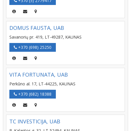
+370 (5) 2779417
DOMUS FAUSTA, UAB
Savanorių pr. 419, LT-49287, KAUNAS
+370 (698) 25250
VITA FORTUNATA, UAB
Perkūno al. 17, LT-44225, KAUNAS
+370 (682) 18388
TC INVESTICIJA, UAB
R. Kalantos g. 32, LT-52494, KAUNAS