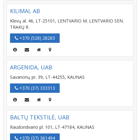
KILIMAI, AB
Klevų al. 46, LT-25101, LENTVARIO M. LENTVARIO SEN.
TRAKŲ R.
+370 (528) 28283
ARGENIDA, UAB
Savanorių pr. 39, LT-44255, KAUNAS
+370 (37) 333313
BALTŲ TEKSTILĖ, UAB
Raudondvario pl. 101, LT-47184, KAUNAS
+370 (37) 361494