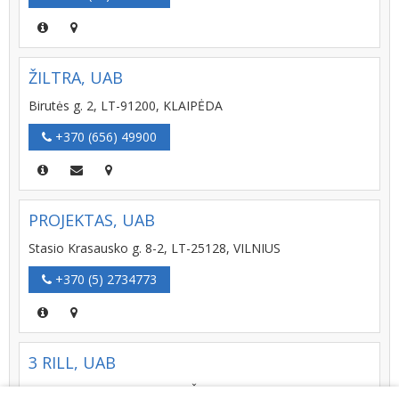
ŽILTRA, UAB
Birutės g. 2, LT-91200, KLAIPĖDA
+370 (656) 49900
PROJEKTAS, UAB
Stasio Krasausko g. 8-2, LT-25128, VILNIUS
+370 (5) 2734773
3 RILL, UAB
Aerouosto g. 35, LT-77103, ŠIAULIAI