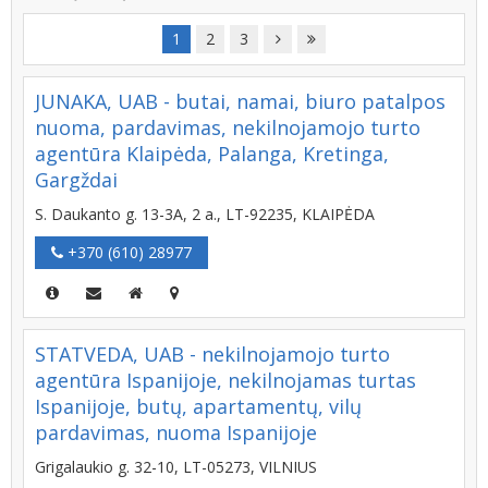
1
2
3
JUNAKA, UAB - butai, namai, biuro patalpos
nuoma, pardavimas, nekilnojamojo turto
agentūra Klaipėda, Palanga, Kretinga,
Gargždai
S. Daukanto g. 13-3A, 2 a., LT-92235, KLAIPĖDA
+370 (610) 28977
STATVEDA, UAB - nekilnojamojo turto
agentūra Ispanijoje, nekilnojamas turtas
Ispanijoje, butų, apartamentų, vilų
pardavimas, nuoma Ispanijoje
Grigalaukio g. 32-10, LT-05273, VILNIUS