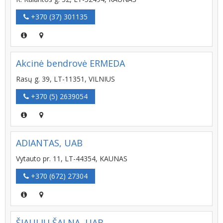
+370 (37) 301135
Akcinė bendrovė ERMEDA
Rasų g. 39, LT-11351, VILNIUS
+370 (5) 2639054
ADIANTAS, UAB
Vytauto pr. 11, LT-44354, KAUNAS
+370 (672) 27304
ŠIAULIŲ ŠALNA, UAB