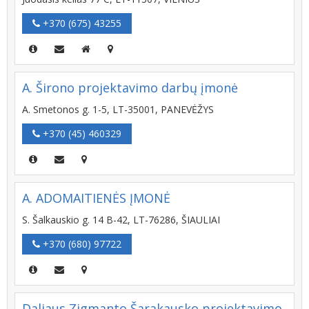
+370 (675) 43255
A. Širono projektavimo darbų įmonė
A. Smetonos g. 1-5, LT-35001, PANEVĖŽYS
+370 (45) 460329
A. ADOMAITIENĖS ĮMONĖ
S. Šalkauskio g. 14 B-42, LT-76286, ŠIAULIAI
+370 (680) 97722
Daliaus Zigmanto Šarakausko projektavimo