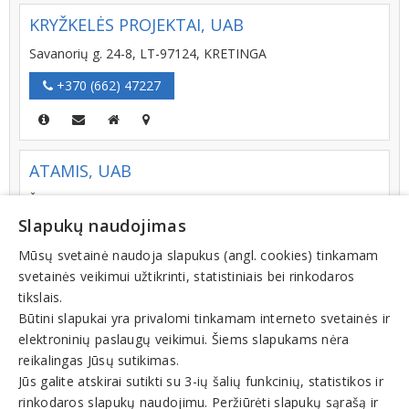
KRYŽKELĖS PROJEKTAI, UAB
Savanorių g. 24-8, LT-97124, KRETINGA
+370 (662) 47227
ATAMIS, UAB
Žirmūnų g. 139, LT-09120, VILNIUS
Slapukų naudojimas
+370 (5) 2728334
Mūsų svetainė naudoja slapukus (angl. cookies) tinkamam
svetainės veikimui užtikrinti, statistiniais bei rinkodaros
tikslais.
BENDRIEJI STATYBŲ PROJEKTAI, UAB
Būtini slapukai yra privalomi tinkamam interneto svetainės ir
elektroninių paslaugų veikimui. Šiems slapukams nėra
Savanorių pr. 187, LT-50177, KAUNAS
reikalingas Jūsų sutikimas.
+370 (610) 39322
Jūs galite atskirai sutikti su 3-ių šalių funkcinių, statistikos ir
rinkodaros slapukų naudojimu. Peržiūrėti slapukų sąrašą ir