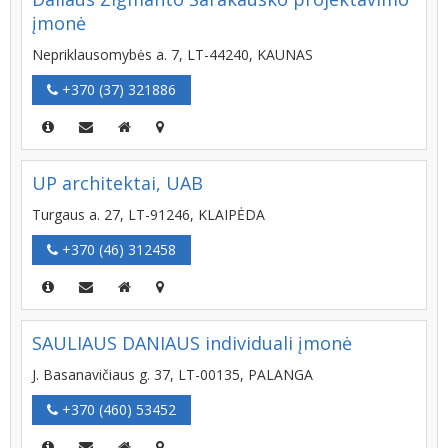
įmonė
Nepriklausomybės a. 7, LT-44240, KAUNAS
+370 (37) 321886
UP architektai, UAB
Turgaus a. 27, LT-91246, KLAIPĖDA
+370 (46) 312458
SAULIAUS DANIAUS individuali įmonė
J. Basanavičiaus g. 37, LT-00135, PALANGA
+370 (460) 53452