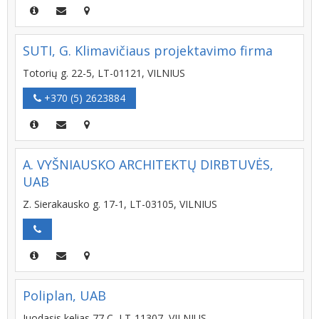
SUTI, G. Klimavičiaus projektavimo firma
Totorių g. 22-5, LT-01121, VILNIUS
+370 (5) 2623884
A. VYŠNIAUSKO ARCHITEKTŲ DIRBTUVĖS,
UAB
Z. Sierakausko g. 17-1, LT-03105, VILNIUS
Poliplan, UAB
Juodasis kelias 77 C, LT-11307, VILNIUS