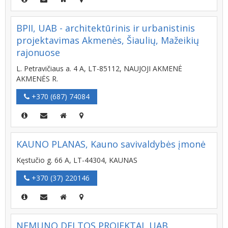
BPII, UAB - architektūrinis ir urbanistinis
projektavimas Akmenės, Šiaulių, Mažeikių
rajonuose
L. Petravičiaus a. 4 A, LT-85112, NAUJOJI AKMENĖ
AKMENĖS R.
+370 (687) 74084
KAUNO PLANAS, Kauno savivaldybės įmonė
Kęstučio g. 66 A, LT-44304, KAUNAS
+370 (37) 220146
NEMUNO DELTOS PROJEKTAI, UAB