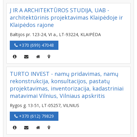
J IR A ARCHITEKTŪROS STUDIJA, UAB -
architektūrinis projektavimas Klaipėdoje ir
Klaipėdos rajone
Baltijos pr. 123-24, VI a., LT-93224, KLAIPĖDA
+370 (699) 47048
TURTO INVEST - namų pridavimas, namų
rekonstrukcija, konsultacijos, pastatų
projektavimas, inventorizacija, kadastriniai
matavimai Vilnius, Vilniaus apskritis
Rygos g. 13-51, LT-05257, VILNIUS
+370 (612) 79829