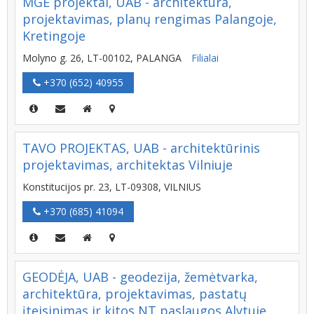
MGE projektai, UAB - architektūra,
projektavimas, planų rengimas Palangoje,
Kretingoje
Molyno g. 26, LT-00102, PALANGA
Filialai
+370 (652) 40955
TAVO PROJEKTAS, UAB - architektūrinis
projektavimas, architektas Vilniuje
Konstitucijos pr. 23, LT-09308, VILNIUS
+370 (685) 41094
GEODĖJA, UAB - geodezija, žemėtvarka,
architektūra, projektavimas, pastatų
įteisinimas ir kitos NT paslaugos Alytuje,