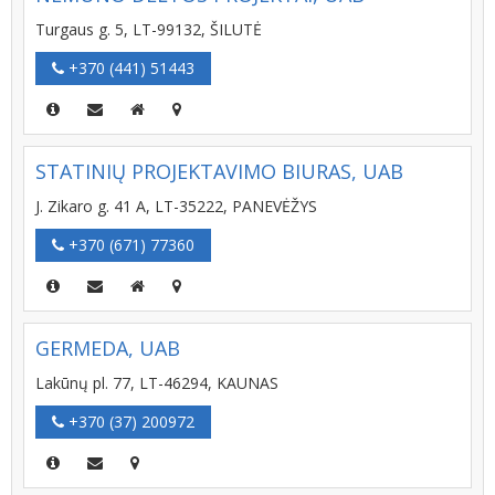
Turgaus g. 5, LT-99132, ŠILUTĖ
+370 (441) 51443
STATINIŲ PROJEKTAVIMO BIURAS, UAB
J. Zikaro g. 41 A, LT-35222, PANEVĖŽYS
+370 (671) 77360
GERMEDA, UAB
Lakūnų pl. 77, LT-46294, KAUNAS
+370 (37) 200972