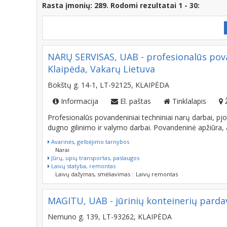
Rasta įmonių: 289. Rodomi rezultatai 1 - 30:
NARŲ SERVISAS, UAB - profesionalūs pova
Klaipėda, Vakarų Lietuva
Bokštų g. 14-1, LT-92125, KLAIPĖDA
Informacija
El. paštas
Tinklalapis
Profesionalūs povandeniniai techniniai narų darbai, pj
dugno gilinimo ir valymo darbai. Povandeninė apžiūra, 
Avarinės, gelbėjimo tarnybos
Narai
Jūrų, upių transportas, paslaugos
Laivų statyba, remontas
Laivų dažymas, smėliavimas
Laivų remontas
MAGITU, UAB - jūrinių konteinerių parda
Nemuno g. 139, LT-93262, KLAIPĖDA