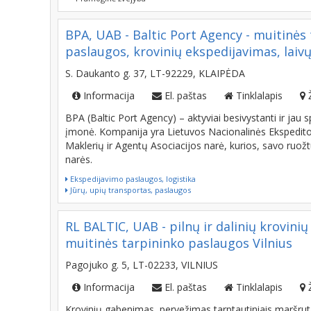
BPA, UAB - Baltic Port Agency - muitinės
paslaugos, krovinių ekspedijavimas, lai
S. Daukanto g. 37, LT-92229, KLAIPĖDA
Informacija
El. paštas
Tinklalapis
BPA (Baltic Port Agency) – aktyviai besivystanti ir jau s
įmonė. Kompanija yra Lietuvos Nacionalinės Ekspeditor
Maklerių ir Agentų Asociacijos narė, kurios, savo ruož
narės.
Ekspedijavimo paslaugos, logistika
Jūrų, upių transportas, paslaugos
RL BALTIC, UAB - pilnų ir dalinių krovini
muitinės tarpininko paslaugos Vilnius
Pagojuko g. 5, LT-02233, VILNIUS
Informacija
El. paštas
Tinklalapis
Krovinių gabenimas, pervežimas tarptautiniais maršrutai