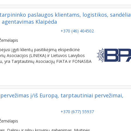
 tarpininko paslaugos klientams, logistikos, sandėli
vų agentavimas Klaipėda
+370 (46) 404502
Žemėlapis
pėjusi įgyti klientų pasitikėjimą ekspedicinė
ių Asociacijos (LINEKA) ir Lietuvos Laivybos
tu, yra Tarptautinių Asociacijų FIATA ir FONASBA
ų pervežimas į/iš Europą, tarptautiniai pervežimai,
+370 (677) 55937
Žemėlapis
s. Dalinių ir pilnų krovinių gabenimas. Muitinės