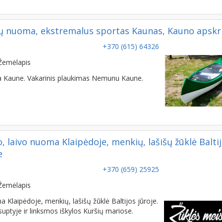
jų nuoma, ekstremalus sportas Kaunas, Kauno apskri
+370 (615) 64326
Žemėlapis
uoma Kaune. Vakarinis plaukimas Nemunu Kaune.
 laivo nuoma Klaipėdoje, menkių, lašišų žūklė Balti
e
+370 (659) 25925
Žemėlapis
Klaipėdoje, menkių, lašišų žūklė Baltijos jūroje.
uptyje ir linksmos iškylos Kuršių mariose.