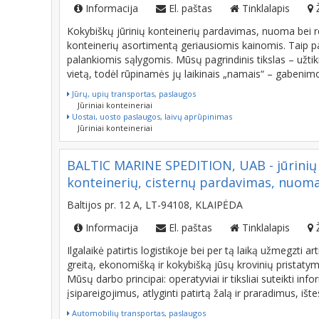
Informacija
El. paštas
Tinklalapis
Kokybiškų jūrinių konteinerių pardavimas, nuoma bei r
konteinerių asortimentą geriausiomis kainomis. Taip pa
palankiomis sąlygomis. Mūsų pagrindinis tikslas – užtikr
vietą, todėl rūpinamės jų laikinais „namais“ – gabenimo
Jūrų, upių transportas, paslaugos
Jūriniai konteineriai
Uostai, uosto paslaugos, laivų aprūpinimas
Jūriniai konteineriai
BALTIC MARINE SPEDITION, UAB - jūrinių 
konteinerių, cisternų pardavimas, nuoma 
Baltijos pr. 12 A, LT-94108, KLAIPĖDA
Informacija
El. paštas
Tinklalapis
Ilgalaikė patirtis logistikoje bei per tą laiką užmegzti a
greitą, ekonomišką ir kokybišką jūsų krovinių pristat
Mūsų darbo principai: operatyviai ir tiksliai suteikti info
įsipareigojimus, atlyginti patirtą žalą ir praradimus, išt
Automobilių transportas, paslaugos