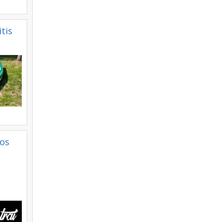
tis
jos