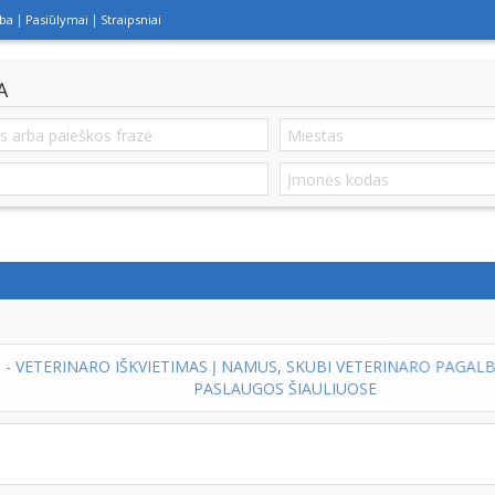
lba
Pasiūlymai
Straipsniai
A
 Į NAMUS, SKUBI VETERINARO PAGALBA, VETERINARIJOS GYDYTOJ
ASLAUGOS ŠIAULIUOSE