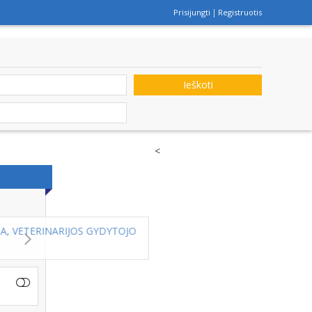
Prisijungti
Registruotis
Ieškoti
<
O