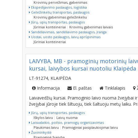
Krovinių pervežimas, gabenimas
Ekspedijavimo paslaugos, logistika
Geležinkelių transportas, paslaugos
Krovinių gabenimas geležinkeliu
Jūrų, upių transportas, paslaugos
Jūriniai konteineriai
Krovinių gabenimas laivais
Sandėliavimas, sandėliavimo paslaugos, įranga
Uostai, uosto paslaugos, laivų aprūpinimas
Jūriniai konteineriai
LAIVYBA, MB - pramoginių motorinių laivų
kursai, laivybos kursai nuotoliu Klaipėda
LT-91274, KLAIPĖDA
Informacija
El. paštas
Tinklalapis
Laivavedžių kursai. Pramoginio laivo nuoma žvejybai ir 
žvejybai jūroje tiek šiltuoju, tiek šaltuoju metų laiku. 
Jūrų, upių transportas, paslaugos
Iškylos laivu
Laivų nuoma
Laisvalaikio, poilsio, pramogų organizavimas
Plaukimas laivu
Pramoginiai pasiplaukiojimai laivu
Žuvininkystė
Pramoginė žvejyba