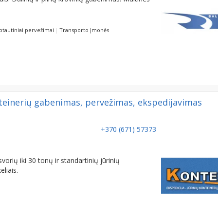
ptautiniai pervežimai
Transporto įmonės
teinerių gabenimas, pervežimas, ekspedijavimas
+370 (671) 57373
rių iki 30 tonų ir standartinių jūrinių
liais.