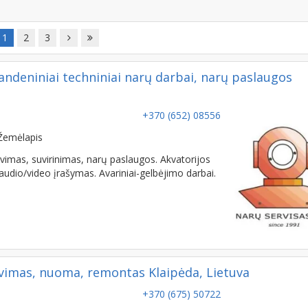
1
2
3
ndeniniai techniniai narų darbai, narų paslaugos
+370 (652) 08556
Žemėlapis
ovimas, suvirinimas, narų paslaugos. Akvatorijos
audio/video įrašymas. Avariniai-gelbėjimo darbai.
vimas, nuoma, remontas Klaipėda, Lietuva
+370 (675) 50722