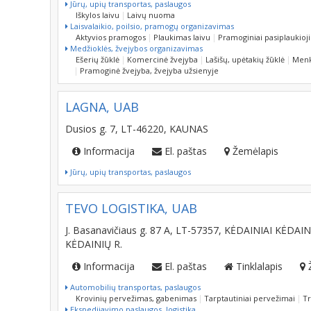
Jūrų, upių transportas, paslaugos
Iškylos laivu
Laivų nuoma
Laisvalaikio, poilsio, pramogų organizavimas
Aktyvios pramogos
Plaukimas laivu
Pramoginiai pasiplaukioji
Medžioklės, žvejybos organizavimas
Ešerių žūklė
Komercinė žvejyba
Lašišų, upėtakių žūklė
Menk
Pramoginė žvejyba, žvejyba užsienyje
LAGNA, UAB
Dusios g. 7, LT-46220, KAUNAS
Informacija
El. paštas
Žemėlapis
Jūrų, upių transportas, paslaugos
TEVO LOGISTIKA, UAB
J. Basanavičiaus g. 87 A, LT-57357, KĖDAINIAI KĖDA
KĖDAINIŲ R.
Informacija
El. paštas
Tinklalapis
Automobilių transportas, paslaugos
Krovinių pervežimas, gabenimas
Tarptautiniai pervežimai
Tr
Ekspedijavimo paslaugos, logistika