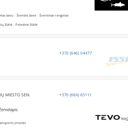
mai laivu
Šventės laive
Šventiniai renginiai
ių žūklė
Poledinė žūklė
+370 (646) 04477
INIŲ MIESTO SEN.
+370 (684) 65111
Žemėlapis
ansporto įmonės