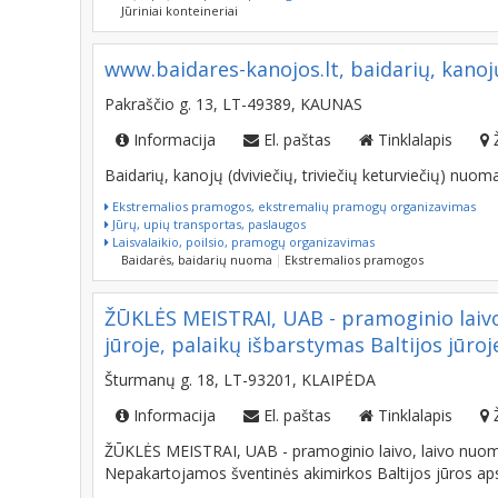
Jūriniai konteineriai
www.baidares-kanojos.lt, baidarių, kano
Pakraščio g. 13, LT-49389, KAUNAS
Informacija
El. paštas
Tinklalapis
Baidarių, kanojų (dviviečių, triviečių keturviečių) n
Ekstremalios pramogos, ekstremalių pramogų organizavimas
Jūrų, upių transportas, paslaugos
Laisvalaikio, poilsio, pramogų organizavimas
Baidarės, baidarių nuoma
Ekstremalios pramogos
ŽŪKLĖS MEISTRAI, UAB - pramoginio laivo,
jūroje, palaikų išbarstymas Baltijos jūroj
Šturmanų g. 18, LT-93201, KLAIPĖDA
Informacija
El. paštas
Tinklalapis
ŽŪKLĖS MEISTRAI, UAB - pramoginio laivo, laivo nuoma 
Nepakartojamos šventinės akimirkos Baltijos jūros aps