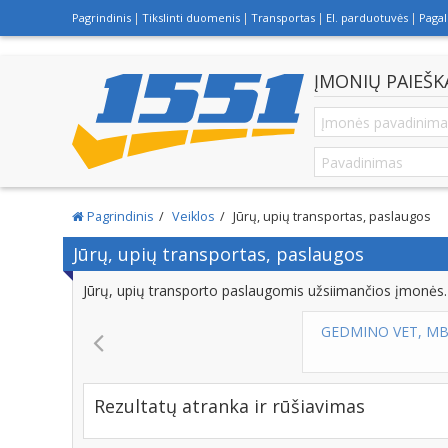
Pagrindinis
Tikslinti duomenis
Transportas
El. parduotuvės
Paga
ĮMONIŲ PAIEŠK
Pagrindinis
Veiklos
Jūrų, upių transportas, paslaugos
Jūrų, upių transportas, paslaugos
Jūrų, upių transporto paslaugomis užsiimančios įmonės.
GEDMINO VET, MB - VETERINARO IŠKVIETIMAS
P
Rezultatų atranka ir rūšiavimas