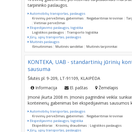
tarpininko paslaugos.
Automobilių transportas, paslaugos
Krovinių pervežimas, gabenimas
Negabaritiniai kroviniai
Tar
Vietiniai pervežimai
Ekspedijavimo paslaugos, logistika
Logistikos paslaugos
Transporto logistika
Jūrų, upių transportas, paslaugos
Muitinės paslaugos
Išmuitinimas
Muitinės sandėliai
Muitinės tarpininkai
KONTEKA, UAB - standartinių jūrinių kon
sausuma
Šilutės pl. 9-209, LT-91109, KLAIPĖDA
Informacija
El. paštas
Žemėlapis
Įmonė įkurta 2008 m. Įmonės pagrindinė veikla: sunkiasvo
konteinerių gabenimas bei ekspedijavimas sausumos ke
Automobilių transportas, paslaugos
Krovinių pervežimas, gabenimas
Negabaritiniai kroviniai
Ekspedijavimo paslaugos, logistika
Ekspeditoriai
Krovinių draudimas
Logistikos paslaugos
Jūrų, upių transportas, paslaugos