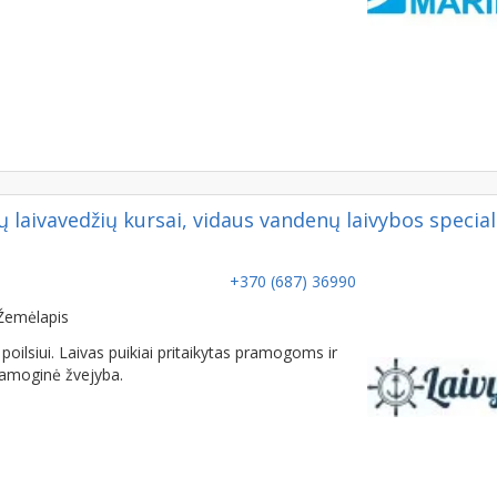
 laivavedžių kursai, vidaus vandenų laivybos special
+370 (687) 36990
Žemėlapis
poilsiui. Laivas puikiai pritaikytas pramogoms ir
Pramoginė žvejyba.