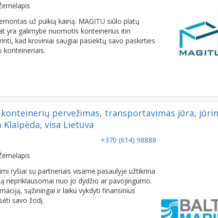
Žemėlapis
emontas už puikią kainą. MAGITU siūlo platų
t yra galimybė nuomotis konteinerius itin
inti, kad kroviniai saugiai pasiektų savo paskirties
 konteineriais.
konteinerių pervežimas, transportavimas jūra, jūrin
Klaipėda, visa Lietuva
+370 (614) 98888
Žemėlapis
rtimi ryšiai su partneriais visame pasaulyje užtikrina
ymą nepriklausomai nuo jo dydžio ar pavojingumo.
rmaciją, sąžiningai ir laiku vykdyti finansinius
esėti savo žodį.