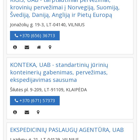
krovinių pervežimai į Norvegiją, Suomiją,
Švediją, Daniją, Angliją ir Pietų Europą
Jonažolių g. 19-3, LT-04140, VILNIUS
+370 (656) 36713
KONTEKA, UAB - standartinių jūrinių
konteinerių gabenimas, pervežimas,
ekspedijavimas sausuma
Šilutės pl. 9-209, LT-91109, KLAIPĖDA
+370 (671) 57373
EKSPEDICINIŲ PASLAUGŲ AGENTŪRA, UAB
Lazdynų g. 21, LT-04129, VILNIUS