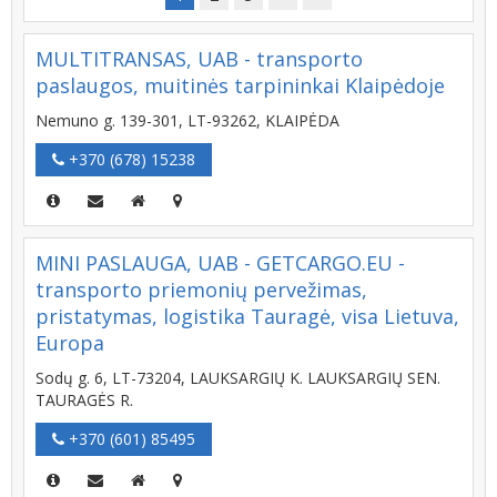
MULTITRANSAS, UAB - transporto
paslaugos, muitinės tarpininkai Klaipėdoje
Nemuno g. 139-301, LT-93262, KLAIPĖDA
+370 (678) 15238
MINI PASLAUGA, UAB - GETCARGO.EU -
transporto priemonių pervežimas,
pristatymas, logistika Tauragė, visa Lietuva,
Europa
Sodų g. 6, LT-73204, LAUKSARGIŲ K. LAUKSARGIŲ SEN.
TAURAGĖS R.
+370 (601) 85495