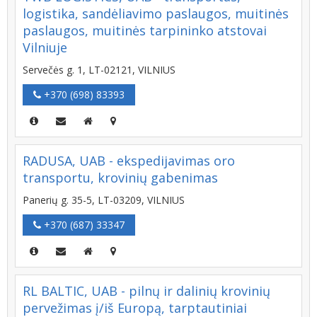
logistika, sandėliavimo paslaugos, muitinės
paslaugos, muitinės tarpininko atstovai
Vilniuje
Servečės g. 1, LT-02121, VILNIUS
+370 (698) 83393
RADUSA, UAB - ekspedijavimas oro
transportu, krovinių gabenimas
Panerių g. 35-5, LT-03209, VILNIUS
+370 (687) 33347
RL BALTIC, UAB - pilnų ir dalinių krovinių
pervežimas į/iš Europą, tarptautiniai