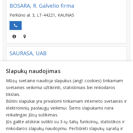
BOSARA, R. Galvelio firma
Perkūno al. 3, LT-44221, KAUNAS
SAURASA, UAB
Draugystės g. 19, LT-51230, KAUNAS
Slapukų naudojimas
+370 (37) 453787
Mūsų svetainė naudoja slapukus (angl. cookies) tinkamam
svetainės veikimui užtikrinti, statistiniais bei rinkodaros
tikslais.
FIRST LOGISTICS, UAB
Būtini slapukai yra privalomi tinkamam interneto svetainės ir
elektroninių paslaugų veikimui. Šiems slapukams nėra
Dubysos g. 25 A, LT-91181, KLAIPĖDA
reikalingas Jūsų sutikimas.
+370 (46) 319912
Jūs galite atskirai sutikti su 3-ių šalių funkcinių, statistikos ir
rinkodaros slapukų naudojimu. Peržiūrėti slapukų sąrašą ir