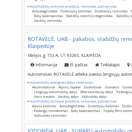
Automobilių techninė priežiūra, remontas, autoservisai
Autodiagnostika
Duslintuvų keitimas
Duslintuvų remontas
Ratų balansavimas
Stabdžių sistemos diagnostika
Stabdžių 
Variklių remontas
ROTAVELĖ, UAB - pakabos, stabdžių remo
Klaipėdoje
Minijos g. 152 A, LT-93263, KLAIPĖDA
Informacija
El. paštas
Tinklalapis
Autoservisas ROTAVELĖ atlieka įvairius lengvųjų auto
Automobilių atsarginės dalys, reikmenys
Akumuliatoriai
Alyvos, tepalai
Duslintuvai
Granatos
Guolia
Lengvųjų automobilių dalys
Mikroautobusų dalys
Padangos, 
Vairo traukės
Variklių dalys
Važiuoklės dalys
Automobilių techninė priežiūra, remontas, autoservisai
Alyvos keitimas
Autodiagnostika
Duslintuvų keitimas
Dusli
Padangų montavimas
Ratų balansavimas
Tepalų filtro keiti
Važiuoklės remontas
JODONĖJA, UAB - SUBARU automobilių rem