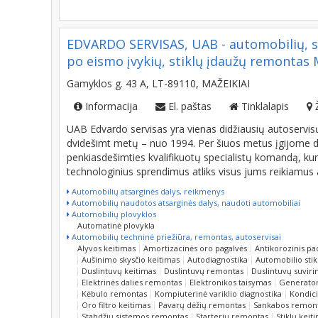
EDVARDO SERVISAS, UAB - automobilių, 
po eismo įvykių, stiklų įdaužų remontas M
Gamyklos g. 43 A, LT-89110, MAŽEIKIAI
Informacija
El. paštas
Tinklalapis
UAB Edvardo servisas yra vienas didžiausių autoservisų
dvidešimt metų – nuo 1994. Per šiuos metus įgijome did
penkiasdešimties kvalifikuotų specialistų komandą, kur
technologinius sprendimus atliks visus jums reikiamu
Automobilių atsarginės dalys, reikmenys
Automobilių naudotos atsarginės dalys, naudoti automobiliai
Automobilių plovyklos
Automatinė plovykla
Automobilių techninė priežiūra, remontas, autoservisai
Alyvos keitimas
Amortizacinės oro pagalvės
Antikorozinis p
Aušinimo skysčio keitimas
Autodiagnostika
Automobilio stik
Duslintuvų keitimas
Duslintuvų remontas
Duslintuvų suviri
Elektrinės dalies remontas
Elektronikos taisymas
Generator
Kėbulo remontas
Kompiuterinė variklio diagnostika
Kondici
Oro filtro keitimas
Pavarų dėžių remontas
Sankabos remon
Stabdžių sistemos remontas
Starterių remontas
Stiklų keit