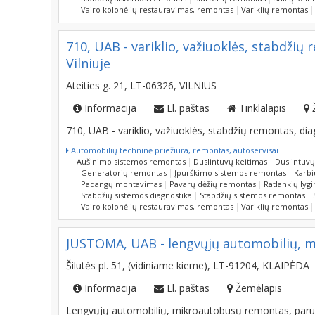
Vairo kolonėlių restauravimas, remontas
Variklių remontas
710, UAB - variklio, važiuoklės, stabdžių
Vilniuje
Ateities g. 21, LT-06326, VILNIUS
Informacija
El. paštas
Tinklalapis
710, UAB - variklio, važiuoklės, stabdžių remontas, dia
Automobilių techninė priežiūra, remontas, autoservisai
Aušinimo sistemos remontas
Duslintuvų keitimas
Duslintuv
Generatorių remontas
Įpurškimo sistemos remontas
Karbi
Padangų montavimas
Pavarų dėžių remontas
Ratlankių lyg
Stabdžių sistemos diagnostika
Stabdžių sistemos remontas
Vairo kolonėlių restauravimas, remontas
Variklių remontas
JUSTOMA, UAB - lengvųjų automobilių, m
Šilutės pl. 51, (vidiniame kieme), LT-91204, KLAIPĖDA
Informacija
El. paštas
Žemėlapis
Lengvųjų automobilių, mikroautobusų remontas, paruo