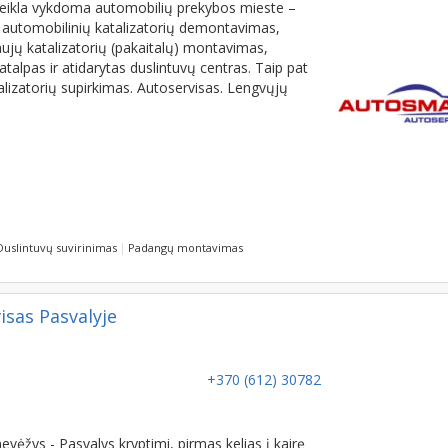
ikla vykdoma automobilių prekybos mieste –
 automobilinių katalizatorių demontavimas,
ujų katalizatorių (pakaitalų) montavimas,
talpas ir atidarytas duslintuvų centras. Taip pat
alizatorių supirkimas. Autoservisas. Lengvųjų
Duslintuvų suvirinimas
Padangų montavimas
isas Pasvalyje
+370 (612) 30782
ėžys - Pasvalys kryptimi, pirmas kelias į kairę