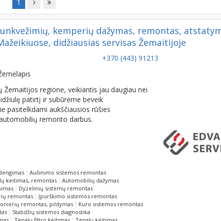
1
sunkvežimių, kemperių dažymas, remontas, atstaty
ažeikiuose, didžiausias servisas Žemaitijoje
+370 (443) 91213
Žemėlapis
 Žemaitijos regione, veikiantis jau daugiau nei
žiulę patirtį ir subūrėme beveik
ie pasitelkdami aukščiausios rūšies
s automobilių remonto darbus.
adengimas
Aušinimo sistemos remontas
lų keitimas, remontas
Automobilių dažymas
nimas
Dyzelinių sistemų remontas
ių remontas
Įpurškimo sistemos remontas
onierių remontas, pildymas
Kuro sistemos remontas
tas
Stabdžių sistemos diagnostika
imas
Tepalų filtro keitimas
Tepalų keitimas