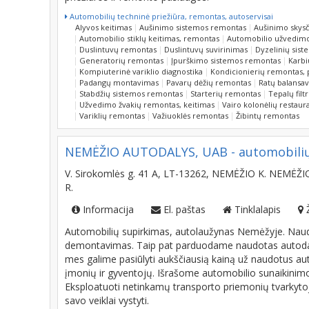
Automobilių techninė priežiūra, remontas, autoservisai
Alyvos keitimas
Aušinimo sistemos remontas
Aušinimo skysč
Automobilio stiklų keitimas, remontas
Automobilio užvedim
Duslintuvų remontas
Duslintuvų suvirinimas
Dyzelinių sis
Generatorių remontas
Įpurškimo sistemos remontas
Karbi
Kompiuterinė variklio diagnostika
Kondicionierių remontas, 
Padangų montavimas
Pavarų dėžių remontas
Ratų balansa
Stabdžių sistemos remontas
Starterių remontas
Tepalų filt
Užvedimo žvakių remontas, keitimas
Vairo kolonėlių restau
Variklių remontas
Važiuoklės remontas
Žibintų remontas
NEMĖŽIO AUTODALYS, UAB - automobilių s
V. Sirokomlės g. 41 A, LT-13262, NEMĖŽIO K. NEMĖŽI
R.
Informacija
El. paštas
Tinklalapis
Automobilių supirkimas, autolaužynas Nemėžyje. Naud
demontavimas. Taip pat parduodame naudotas autodalis
mes galime pasiūlyti aukščiausią kainą už naudotus aut
įmonių ir gyventojų. Išrašome automobilio sunaikini
Eksploatuoti netinkamų transporto priemonių tvarkytojų
savo veiklai vystyti.