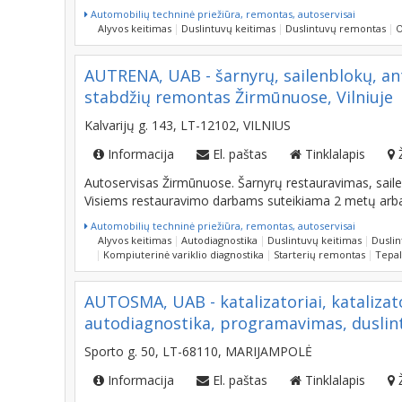
Automobilių techninė priežiūra, remontas, autoservisai
Alyvos keitimas
Duslintuvų keitimas
Duslintuvų remontas
O
AUTRENA, UAB - šarnyrų, sailenblokų, an
stabdžių remontas Žirmūnuose, Vilniuje
Kalvarijų g. 143, LT-12102, VILNIUS
Informacija
El. paštas
Tinklalapis
Autoservisas Žirmūnuose. Šarnyrų restauravimas, saile
Visiems restauravimo darbams suteikiama 2 metų arba
Automobilių techninė priežiūra, remontas, autoservisai
Alyvos keitimas
Autodiagnostika
Duslintuvų keitimas
Dusli
Kompiuterinė variklio diagnostika
Starterių remontas
Tepal
AUTOSMA, UAB - katalizatoriai, kataliz
autodiagnostika, programavimas, dusli
Sporto g. 50, LT-68110, MARIJAMPOLĖ
Informacija
El. paštas
Tinklalapis