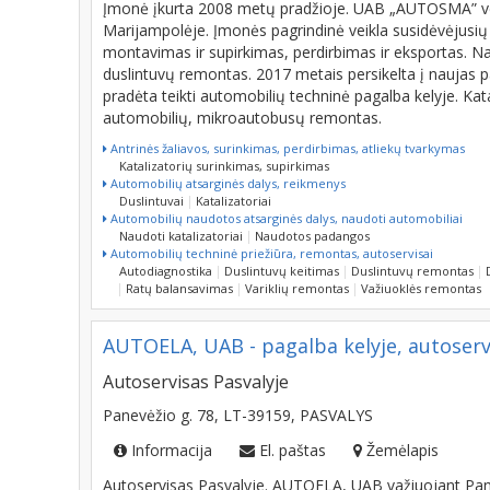
Įmonė įkurta 2008 metų pradžioje. UAB „AUTOSMA” ve
Marijampolėje. Įmonės pagrindinė veikla susidėvėjusių
montavimas ir supirkimas, perdirbimas ir eksportas. Na
duslintuvų remontas. 2017 metais persikelta į naujas pa
pradėta teikti automobilių techninė pagalba kelyje. Kat
automobilių, mikroautobusų remontas.
Antrinės žaliavos, surinkimas, perdirbimas, atliekų tvarkymas
Katalizatorių surinkimas, supirkimas
Automobilių atsarginės dalys, reikmenys
Duslintuvai
Katalizatoriai
Automobilių naudotos atsarginės dalys, naudoti automobiliai
Naudoti katalizatoriai
Naudotos padangos
Automobilių techninė priežiūra, remontas, autoservisai
Autodiagnostika
Duslintuvų keitimas
Duslintuvų remontas
Ratų balansavimas
Variklių remontas
Važiuoklės remontas
AUTOELA, UAB - pagalba kelyje, autoserv
Autoservisas Pasvalyje
Panevėžio g. 78, LT-39159, PASVALYS
Informacija
El. paštas
Žemėlapis
Autoservisas Pasvalyje. AUTOELA, UAB važiuojant Panev