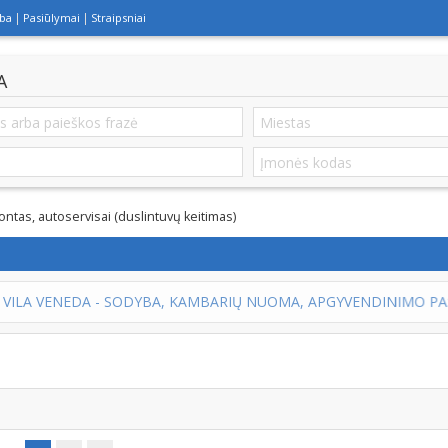
lba
Pasiūlymai
Straipsniai
A
ntas, autoservisai (duslintuvų keitimas)
RIŲ NUOMA, APGYVENDINIMO PASLAUGOS PALANGOJE