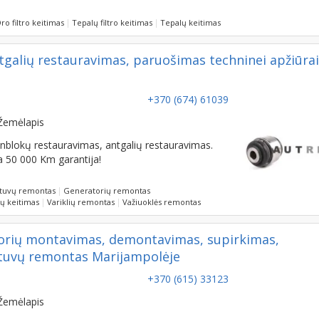
ro filtro keitimas
Tepalų filtro keitimas
Tepalų keitimas
tgalių restauravimas, paruošimas techninei apžiūrai
+370 (674) 61039
Žemėlapis
nblokų restauravimas, antgalių restauravimas.
 50 000 Km garantija!
ntuvų remontas
Generatorių remontas
ų keitimas
Variklių remontas
Važiuoklės remontas
atorių montavimas, demontavimas, supirkimas,
ntuvų remontas Marijampolėje
+370 (615) 33123
Žemėlapis