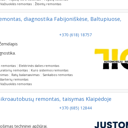
Važiuoklės remontas
Žibintų remontas
 remontas, diagnostika Fabijoniškėse, Baltupiuose,
+370 (618) 18757
Žemėlapis
gnostika.
ų remontas
Elektrinės dalies remontas
uratorių remontas
Kuro sistemos remontas
inimas
Ratų balansavimas
Sankabos remontas
Starterių remontas
Važiuoklės remontas
ikroautobusų remontas, taisymas Klaipėdoje
+370 (685) 12844
šimas techninei apžiūrai.