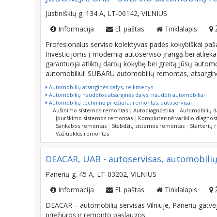
Justiniškių g. 134 A, LT-06142, VILNIUS
Informacija
El. paštas
Tinklalapis
Profesionalus serviso kolektyvas padės kokybiškai paša
Investicijoms į modernią autoserviso įrangą bei atlie
garantuoja atliktų darbų kokybę bei greitą Jūsų autom
automobiliui! SUBARU automobilių remontas, atsarginės
Automobilių atsarginės dalys, reikmenys
Automobilių naudotos atsarginės dalys, naudoti automobiliai
Automobilių techninė priežiūra, remontas, autoservisai
Aušinimo sistemos remontas
Autodiagnostika
Automobilių 
Įpurškimo sistemos remontas
Kompiuterinė variklio diagnost
Sankabos remontas
Stabdžių sistemos remontas
Starterių
Važiuoklės remontas
DEACAR, UAB - autoservisas, automobilių
Panerių g. 45 A, LT-03202, VILNIUS
Informacija
El. paštas
Tinklalapis
DEACAR – automobilių servisas Vilniuje, Panerių gatv
priežiūros ir remonto paslaugos.