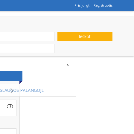
Prisijungti
Registruotis
Ieškoti
<