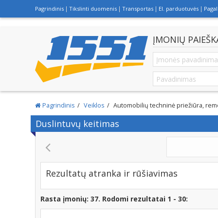
Pagrindinis
Tikslinti duomenis
Transportas
El. parduotuvės
Paga
ĮMONIŲ PAIEŠK
Pagrindinis
Veiklos
Automobilių techninė priežiūra, remo
Duslintuvų keitimas
VILA VENEDA - SODYBA, KAMBA
Rezultatų atranka ir rūšiavimas
Rasta įmonių: 37. Rodomi rezultatai 1 - 30: