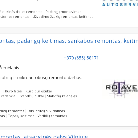
Elektrinės dalies remontas
Padangų montavimas
sistemos remontas
Užvedimo žvakių remontas, keitimas
ntas, padangų keitimas, sankabos remontas, keiti
+370 (655) 58171
Žemėlapis
mobilių ir mikroautobusų remonto darbus.
i
Kuro filtrai
Kuro purkštukai
ratlankiai
Stabdžių diskai
Stabdžių kaladėlės
ntuvų remontas
Duslintuvų suvirinimas
mas
Tepalų keitimas
Variklių remontas
ontas, atsarginės dalys Vilniuje