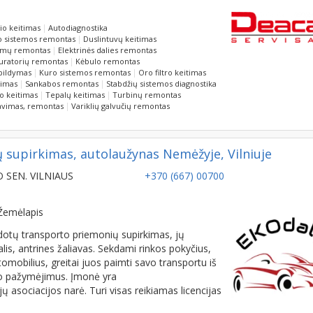
io keitimas
Autodiagnostika
o sistemos remontas
Duslintuvų keitimas
temų remontas
Elektrinės dalies remontas
uratorių remontas
Kėbulo remontas
pildymas
Kuro sistemos remontas
Oro filtro keitimas
vimas
Sankabos remontas
Stabdžių sistemos diagnostika
ro keitimas
Tepalų keitimas
Turbinų remontas
ravimas, remontas
Variklių galvučių remontas
upirkimas, autolaužynas Nemėžyje, Vilniuje
O SEN. VILNIAUS
+370 (667) 00700
Žemėlapis
otų transporto priemonių supirkimas, jų
, antrines žaliavas. Sekdami rinkos pokyčius,
omobilius, greitai juos paimti savo transportu iš
mo pažymėjimus. Įmonė yra
 asociacijos narė. Turi visas reikiamas licencijas