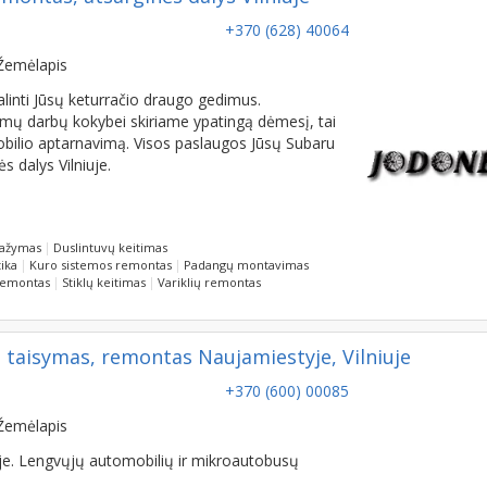
+370 (628) 40064
Žemėlapis
linti Jūsų keturračio draugo gedimus.
kamų darbų kokybei skiriame ypatingą dėmesį, tai
obilio aptarnavimą. Visos paslaugos Jūsų Subaru
 dalys Vilniuje.
dažymas
Duslintuvų keitimas
ika
Kuro sistemos remontas
Padangų montavimas
 remontas
Stiklų keitimas
Variklių remontas
 taisymas, remontas Naujamiestyje, Vilniuje
+370 (600) 00085
Žemėlapis
ėje. Lengvųjų automobilių ir mikroautobusų