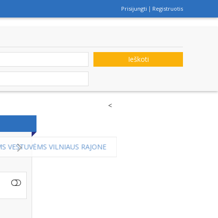
Prisijungti
Registruotis
Ieškoti
<
E