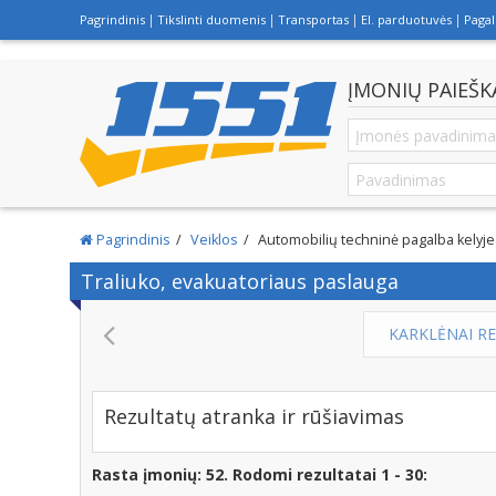
Pagrindinis
Tikslinti duomenis
Transportas
El. parduotuvės
Paga
ĮMONIŲ PAIEŠK
Pagrindinis
Veiklos
Automobilių techninė pagalba kelyje 
Traliuko, evakuatoriaus paslauga
KARKLĖNAI RESORT - SODYBOS NUOMA, SAL
Rezultatų atranka ir rūšiavimas
Rasta įmonių: 52. Rodomi rezultatai 1 - 30: