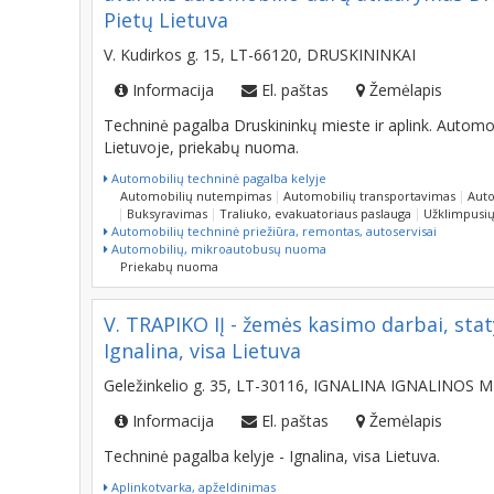
V. Kudirkos g. 15, LT-66120, DRUSKININKAI
Informacija
El. paštas
Žemėlapis
Techninė pagalba Druskininkų mieste ir aplink. Automob
Lietuvoje, priekabų nuoma.
Automobilių techninė pagalba kelyje
Automobilių nutempimas
Automobilių transportavimas
Auto
Buksyravimas
Traliuko, evakuatoriaus paslauga
Užklimpusių
Automobilių techninė priežiūra, remontas, autoservisai
Automobilių, mikroautobusų nuoma
Priekabų nuoma
V. TRAPIKO IĮ - žemės kasimo darbai, sta
Ignalina, visa Lietuva
Geležinkelio g. 35, LT-30116, IGNALINA IGNALINOS 
Informacija
El. paštas
Žemėlapis
Techninė pagalba kelyje - Ignalina, visa Lietuva.
Aplinkotvarka, apželdinimas
Žemės kasimo darbai