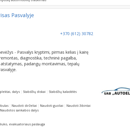
isas Pasvalyje
+370 (612) 30782
ėžys - Pasvalys kryptimi, pirmas kelias į kairę
s remontas, diagnostika, techninė pagalba,
os atstatymas, padangų montavimas, tepalų
asvalyje.
lektai, dalys
Stabdžių diskai
Stabdžių kaladėlės
ėbulas
Naudoti dirželiai
Naudoti guoliai
Naudoti žibintai
Naudotos sankabos dalys
liuko, evakuatoriaus paslauga
icionierių remontas, pildymas
Padangų montavimas