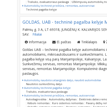
Automobilių techninė priežiūra, remontas, autoservisai
Techninė pagalba kelyje
GOLDAS, UAB - techninė pagalba kelyje Ma
Palmių g. 3 A, LT-69318, JUNGĖNŲ K. KALVARIJOS SE
SAV.
Filialai
Informacija
El. paštas
Tinklalapis
Goldas UAB – techninė pagalba kelyje automobiliams
automobiliams, mikroautobusams ir sunkvežimiams. La
pagalba kelyje visą parą Marijampolėje, Kalvarijoje, L
Sunkvežimių servisas, remontas Marijampolėje. Vilkik
servisas, remontas Marijampolėje. Kompiuterinė diagno
paslaugos.
Automobilių naudotos atsarginės dalys, naudoti automobiliai
Naudotos sunkvežimių dalys
Automobilių techninė pagalba kelyje
Traliuko, evakuatoriaus paslauga
Automobilių techninė priežiūra, remontas, autoservisai
Autodiagnostika
Automobilių dažymas
Elektrinės dalies rem
Kėbulo remontas
Kuro sistemos remontas
Pavarų dėžių re
Stabdžių sistemos remontas
Starterių remontas
Techninė p
Avarinės, gelbėjimo tarnybos