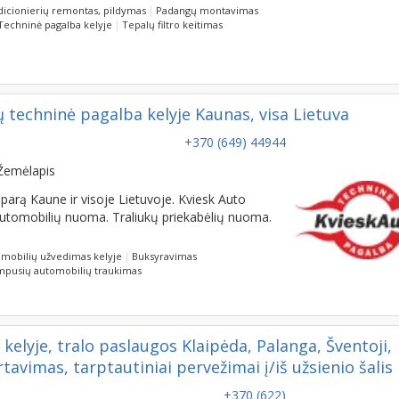
Techninė pagalba kelyje
Tepalų filtro keitimas
 techninė pagalba kelyje Kaunas, visa Lietuva
+370 (649) 44944
Žemėlapis
parą Kaune ir visoje Lietuvoje. Kviesk Auto
automobilių nuoma. Traliukų priekabėlių nuoma.
mobilių užvedimas kelyje
Buksyravimas
mpusių automobilių traukimas
elyje, tralo paslaugos Klaipėda, Palanga, Šventoji,
avimas, tarptautiniai pervežimai į/iš užsienio šalis
+370 (622)