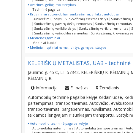
Techninė pagalba
Krovininiai automobiliai, sunkvežimiai, vilkikai, autobusai
Sunkvežimių dalys
Sunkvežimių elektros dalys
Sunkvežimių h
Sunkvežimių pavarų dėžių remontas
Sunkvežimių remontas
Sunkvežimių variklio dalys
Sunkvežimių variklio remontas
S
Sunkvežimių važiuoklės remontas
Sunkvežimių, krovininių se
Medienos gaminiai
Mediniai kubilai
Mediniai, rąstiniai namai, pirtys, gamyba, statyba
KELERIŠKIŲ METALISTAS, UAB - techninė p
Jaunimo g. 45 C, LT-57342, KELERIŠKIŲ K. KĖDAINIŲ
KĖDAINIŲ R.
Informacija
El. paštas
Žemėlapis
Automobilių techninė pagalba kelyje Kėdainiuose, Kėda
partempimas, transportavimas. Autovežio, evakuatoriau
transportavimas, pargabenimas, nuvilkimas. Automobi
teikiamos lengvajam ir sunkiajam transportui. Statybin
Automobilių techninė pagalba kelyje
Automobilių nutempimas
Automobilių transportavimas
Auto
Ratų keitimas kelyje
Traliuko, evakuatoriaus paslauga
Užkli