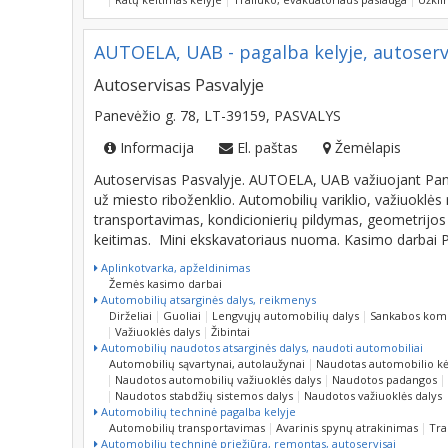
AUTOELA, UAB - pagalba kelyje, autoserv
Autoservisas Pasvalyje
Panevėžio g. 78, LT-39159, PASVALYS
Informacija
El. paštas
Žemėlapis
Autoservisas Pasvalyje. AUTOELA, UAB važiuojant Panev
už miesto riboženklio. Automobilių variklio, važiuoklė
transportavimas, kondicionierių pildymas, geometrij
keitimas. Mini ekskavatoriaus nuoma. Kasimo darbai P
Aplinkotvarka, apželdinimas
Žemės kasimo darbai
Automobilių atsarginės dalys, reikmenys
Dirželiai
Guoliai
Lengvųjų automobilių dalys
Sankabos komp
Važiuoklės dalys
Žibintai
Automobilių naudotos atsarginės dalys, naudoti automobiliai
Automobilių sąvartynai, autolaužynai
Naudotas automobilio k
Naudotos automobilių važiuoklės dalys
Naudotos padangos
Naudotos stabdžių sistemos dalys
Naudotos važiuoklės dalys
Automobilių techninė pagalba kelyje
Automobilių transportavimas
Avarinis spynų atrakinimas
Tra
Automobilių techninė priežiūra, remontas, autoservisai
Autodiagnostika
Duslintuvų keitimas
Kėbulo remontas
Kond