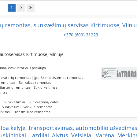
1
ų remontas, sunkvežimių servisas Kirtimuose, Vilniu
+370 (609) 31223
autoservisas Kirtimuose, Vilniuje.
iuko, evakuatoriaus paslauga
eratorių remontas
Įpurškimo sistemos remontas
 remontas
Sankabos remontas
Starterių remontas
Stiklų keitimas
ntas
s
Sunkvežimiai
Sunkvežimių dalys
Sunkvežimių variklio remontas
rvisas
Transmisijos remontas
alba kelyje, transportavimas, automobilio užvedimas
kininkai, Lazdijai, Alytus, Veisiejai, Varėna, Merkin