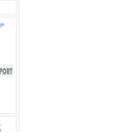
je
,
ė,