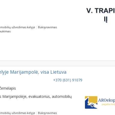
mobilių užvedimas kelyje
Buksyravimas
raukimas
yje Marijampolė, visa Lietuva
+370 (631) 91079
Žemėlapis
s Marijampolėje, evakuatorius, automobilių
mobilių užvedimas kelyje
Buksyravimas
raukimas