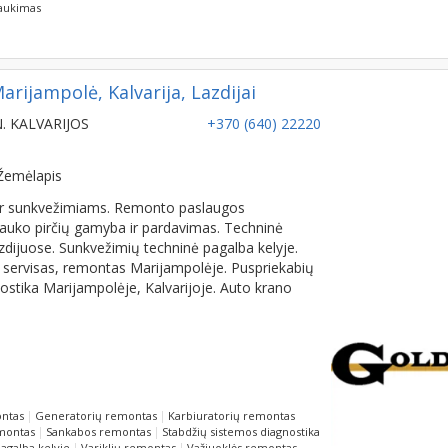
rijampolė, Kalvarija, Lazdijai
N. KALVARIJOS
+370 (640) 22220
Žemėlapis
 ir sunkvežimiams. Remonto paslaugos
uko pirčių gamyba ir pardavimas. Techninė
azdijuose. Sunkvežimių techninė pagalba kelyje.
ų servisas, remontas Marijampolėje. Puspriekabių
stika Marijampolėje, Kalvarijoje. Auto krano
ontas
Generatorių remontas
Karbiuratorių remontas
montas
Sankabos remontas
Stabdžių sistemos diagnostika
agalba kelyje
Variklių remontas
Važiuoklės remontas