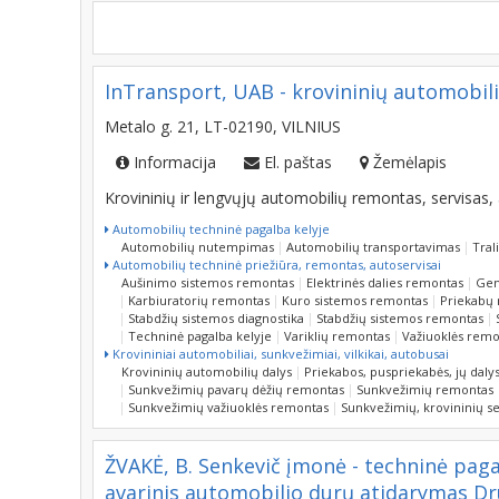
InTransport, UAB - krovininių automobili
Metalo g. 21, LT-02190, VILNIUS
Informacija
El. paštas
Žemėlapis
Krovininių ir lengvųjų automobilių remontas, servisas, 
Automobilių techninė pagalba kelyje
Automobilių nutempimas
Automobilių transportavimas
Tral
Automobilių techninė priežiūra, remontas, autoservisai
Aušinimo sistemos remontas
Elektrinės dalies remontas
Gen
Karbiuratorių remontas
Kuro sistemos remontas
Priekabų
Stabdžių sistemos diagnostika
Stabdžių sistemos remontas
Techninė pagalba kelyje
Variklių remontas
Važiuoklės remo
Krovininiai automobiliai, sunkvežimiai, vilkikai, autobusai
Krovininių automobilių dalys
Priekabos, puspriekabės, jų daly
Sunkvežimių pavarų dėžių remontas
Sunkvežimių remontas
Sunkvežimių važiuoklės remontas
Sunkvežimių, krovininių se
ŽVAKĖ, B. Senkevič įmonė - techninė pag
avarinis automobilio durų atidarymas Drus
Pietų Lietuva