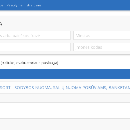
lba
Pasiūlymai
Straipsniai
A
(traliuko, evakuatoriaus paslauga)
IŲ NUOMA POBŪVIAMS, BANKETAMS VESTUVĖMS VILNIAUS RAJON