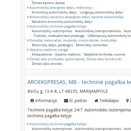
Automobilių atsarginės dalys, reikmenys
Krovininių automobilių dalys
Lengvųjų automobilių dalys
Automobilių naudotos atsarginės dalys, naudoti automobiliai
Naudotos krovininių automobilių dalys
Automobilių techninė pagalba kelyje
Automobilių nutempimas
Automobilių transportavimas
Auto
Traliuko, evakuatoriaus paslauga
Užklimpusių automobilių t
Dviračiai, keturračiai, mopedai, motoroleriai, motociklai
Motociklų dalys, padangos
Motociklų remontas
Statybos mašinos, įranga
Ekskavatoriai
Kasimo mašinos
Statybinė technika, nuoma
Žemės ūkio produktai, apdorojimas, žemės ūkio bendrovės
Žemės ūkio įmonės
AROEKSPRESAS, MB - techninė pagalba kel
Beržų g. 13 A-8, LT-68235, MARIJAMPOLĖ
Informacija
El. paštas
Tinklalapis
Techninė pagalba kelyje 24/7. Automobilio nutempima
techninė pagalba kelyje.
Automobilių techninė pagalba kelyje
Automobilių nutempimas
Automobilių transportavimas
Auto
Traliuko, evakuatoriaus paslauga
Užklimpusių automobilių t