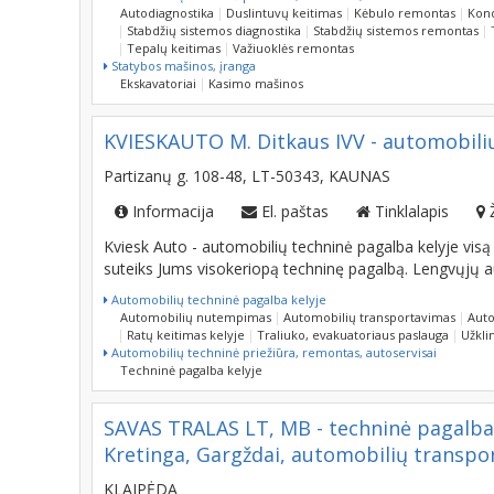
Stabdžių sistemos diagnostika
Stabdžių sistemos remontas
Tepalų keitimas
Važiuoklės remontas
Statybos mašinos, įranga
Ekskavatoriai
Kasimo mašinos
KVIESKAUTO M. Ditkaus IVV - automobilių
Partizanų g. 108-48, LT-50343, KAUNAS
Informacija
El. paštas
Tinklalapis
Kviesk Auto - automobilių techninė pagalba kelyje visą 
suteiks Jums visokeriopą techninę pagalbą. Lengvųjų 
Automobilių techninė pagalba kelyje
Automobilių nutempimas
Automobilių transportavimas
Auto
Ratų keitimas kelyje
Traliuko, evakuatoriaus paslauga
Užkli
Automobilių techninė priežiūra, remontas, autoservisai
Techninė pagalba kelyje
SAVAS TRALAS LT, MB - techninė pagalba k
Kretinga, Gargždai, automobilių transport
KLAIPĖDA