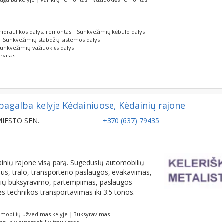
idraulikos dalys, remontas
Sunkvežimių kėbulo dalys
Sunkvežimių stabdžių sistemos dalys
unkvežimių važiuoklės dalys
rvisas
agalba kelyje Kėdainiuose, Kėdainių rajone
 MIESTO SEN.
+370 (637) 79435
inių rajone visą parą. Sugedusių automobilių
s, tralo, transporterio paslaugos, evakavimas,
lių buksyravimo, partempimas, paslaugos
ės technikos transportavimas iki 3.5 tonos.
mobilių užvedimas kelyje
Buksyravimas
mpusių automobilių traukimas