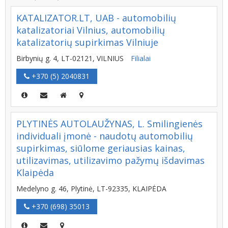
KATALIZATOR.LT, UAB - automobilių
katalizatoriai Vilnius, automobilių
katalizatorių supirkimas Vilniuje
Birbynių g. 4, LT-02121, VILNIUS
Filialai
+370 (5) 2040831
PLYTINĖS AUTOLAUŽYNAS, L. Smilingienės
individuali įmonė - naudotų automobilių
supirkimas, siūlome geriausias kainas,
utilizavimas, utilizavimo pažymų išdavimas
Klaipėda
Medelyno g. 46, Plytinė, LT-92335, KLAIPĖDA
+370 (698) 35013