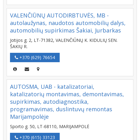
VALENČIŪNŲ AUTODIRBTUVĖS, MB -
autolaužynas, naudotos automobilių dalys,
automobilių supirkimas Šakiai, Jurbarkas
Jotijos g. 2, LT-71382, VALENČIŪNŲ K. KIDULIŲ SEN.
ŠAKIŲ R.
+370 (629) 76654
AUTOSMA, UAB - katalizatoriai,
katalizatorių montavimas, demontavimas,
supirkimas, autodiagnostika,
programavimas, duslintuvų remontas
Marijampolėje
Sporto g. 50, LT-68110, MARIJAMPOLĖ
+370 (615) 33123