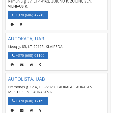
Ramunių g. 37, LT-14162, ZUJŪNŲ K. ZUJŪNŲ SEN.
VILNIAUS R.
+370 (686) 47748
AUTOKATA, UAB
Liepų g. 85, LT-92195, KLAIPĖDA
+370 (608) 01100
AUTOLISTA, UAB
Pramonės g. 12 A, LT-72323, TAURAGĖ TAURAGĖS
MIESTO SEN. TAURAGĖS R.
+370 (646) 17160