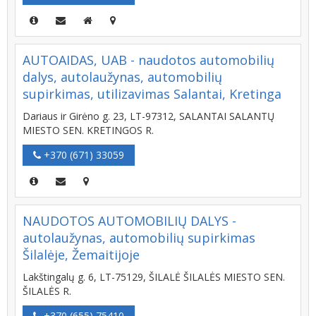
AUTOAIDAS, UAB - naudotos automobilių
dalys, autolaužynas, automobilių
supirkimas, utilizavimas Salantai, Kretinga
Dariaus ir Girėno g. 23, LT-97312, SALANTAI SALANTŲ
MIESTO SEN. KRETINGOS R.
+370 (671) 33059
NAUDOTOS AUTOMOBILIŲ DALYS -
autolaužynas, automobilių supirkimas
Šilalėje, Žemaitijoje
Lakštingalų g. 6, LT-75129, ŠILALĖ ŠILALĖS MIESTO SEN.
ŠILALĖS R.
+370 (655) 75410