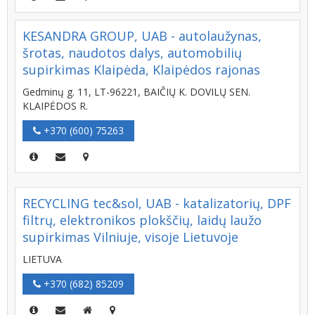
KESANDRA GROUP, UAB - autolaužynas,
šrotas, naudotos dalys, automobilių
supirkimas Klaipėda, Klaipėdos rajonas
Gedminų g. 11, LT-96221, BAIČIŲ K. DOVILŲ SEN.
KLAIPĖDOS R.
+370 (600) 75263
RECYCLING tec&sol, UAB - katalizatorių, DPF
filtrų, elektronikos plokščių, laidų laužo
supirkimas Vilniuje, visoje Lietuvoje
LIETUVA
+370 (682) 85209