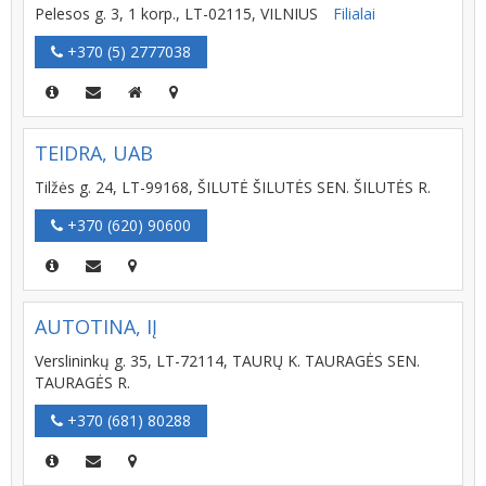
Pelesos g. 3, 1 korp., LT-02115, VILNIUS
Filialai
+370 (5) 2777038
TEIDRA, UAB
Tilžės g. 24, LT-99168, ŠILUTĖ ŠILUTĖS SEN. ŠILUTĖS R.
+370 (620) 90600
AUTOTINA, IĮ
Verslininkų g. 35, LT-72114, TAURŲ K. TAURAGĖS SEN.
TAURAGĖS R.
+370 (681) 80288