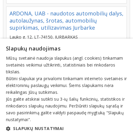
ARDONA, UAB - naudotos automobilių dalys,
autolaužynas, šrotas, automobilių
supirkimas, utilizavimas Jurbarke
Lauko g. 12, LT-74150, JURBARKAS
+370 (682) 10021
Slapukų naudojimas
Mūsų svetainė naudoja slapukus (angl. cookies) tinkamam
svetainės veikimui užtikrinti, statistiniais bei rinkodaros
tikslais.
MOTORIBA, UAB - naudotos automobilių
Būtini slapukai yra privalomi tinkamam interneto svetainės ir
dalys, šrotas, automobilių supirkimas
elektroninių paslaugų veikimui. Šiems slapukams nėra
Kluonaliai, Kretingos rajonas
reikalingas Jūsų sutikimas.
Metalo g. 6, LT-97193, KLUONALIŲ K. ŽALGIRIO SEN.
Jūs galite atskirai sutikti su 3-ių šalių funkcinių, statistikos ir
KRETINGOS R.
rinkodaros slapukų naudojimu. Peržiūrėti slapukų sąrašą ir
savo pasirinkimą galite valdyti paspaudę mygtuką "Slapukų
+370 (674) 16150
nustatymai".
SLAPUKŲ NUSTATYMAI