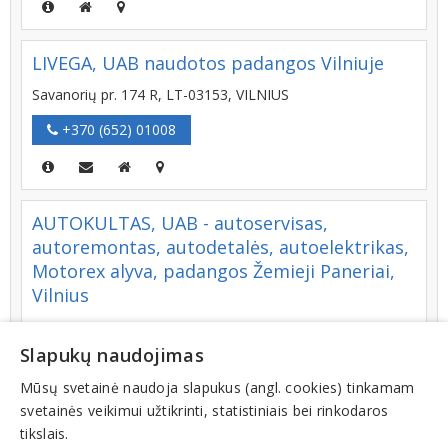
LIVEGA, UAB naudotos padangos Vilniuje
Savanorių pr. 174 R, LT-03153, VILNIUS
+370 (652) 01008
AUTOKULTAS, UAB - autoservisas,
autoremontas, autodetalės, autoelektrikas,
Motorex alyva, padangos Žemieji Paneriai,
Vilnius
Savanorių pr. 191, LT-02300, VILNIUS
Slapukų naudojimas
+370 (600) 68447
Mūsų svetainė naudoja slapukus (angl. cookies) tinkamam
svetainės veikimui užtikrinti, statistiniais bei rinkodaros
tikslais.