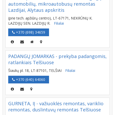
automobilių, mikroautobusų remontas
Lazdijai, Alytaus apskritis
(prie tech. apžiūrų centro), LT-67171, NEKRŪNŲ K.
LAZDIJŲ SEN. LAZDIJŲ R.
Filialai
+370 (698) 34659
PADANGŲ JOMARKAS - prekyba padangomis,
ratlankiais Telšiuose
Šiaulių pl. 18, LT-87101, TELŠIAI
Filialai
+370 (640) 64060
GURNETA, IĮ - važiuoklės remontas, variklio
remontas, duslintuvų remontas Telšiuose