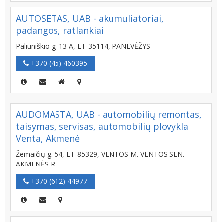
AUTOSETAS, UAB - akumuliatoriai,
padangos, ratlankiai
Paliūniškio g. 13 A, LT-35114, PANEVĖŽYS
+370 (45) 460395
AUDOMASTA, UAB - automobilių remontas,
taisymas, servisas, automobilių plovykla
Venta, Akmenė
Žemaičių g. 54, LT-85329, VENTOS M. VENTOS SEN.
AKMENĖS R.
+370 (612) 44977