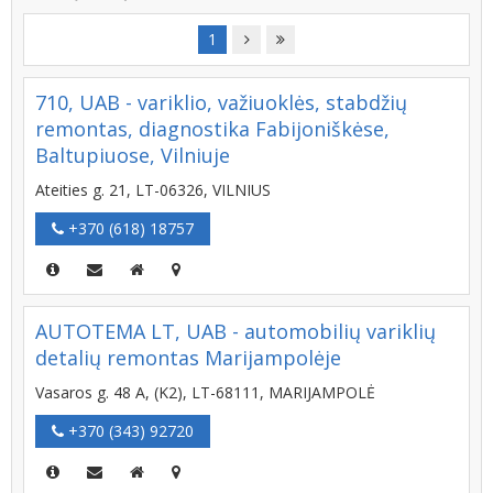
1
710, UAB - variklio, važiuoklės, stabdžių
remontas, diagnostika Fabijoniškėse,
Baltupiuose, Vilniuje
Ateities g. 21, LT-06326, VILNIUS
+370 (618) 18757
AUTOTEMA LT, UAB - automobilių variklių
detalių remontas Marijampolėje
Vasaros g. 48 A, (K2), LT-68111, MARIJAMPOLĖ
+370 (343) 92720