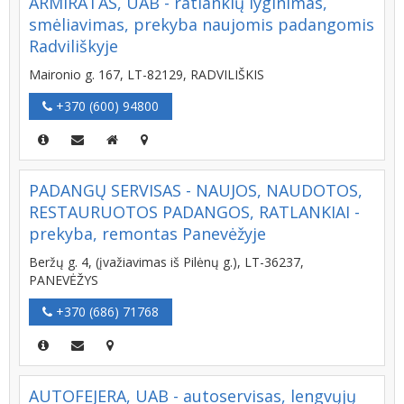
ARMIRATAS, UAB - ratlankių lyginimas,
smėliavimas, prekyba naujomis padangomis
Radviliškyje
Maironio g. 167, LT-82129, RADVILIŠKIS
+370 (600) 94800
PADANGŲ SERVISAS - NAUJOS, NAUDOTOS,
RESTAURUOTOS PADANGOS, RATLANKIAI -
prekyba, remontas Panevėžyje
Beržų g. 4, (įvažiavimas iš Pilėnų g.), LT-36237,
PANEVĖŽYS
+370 (686) 71768
AUTOFEJERA, UAB - autoservisas, lengvųjų