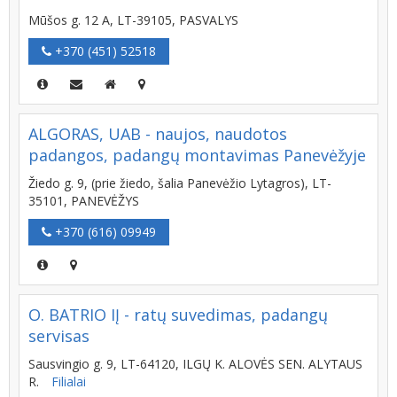
Mūšos g. 12 A, LT-39105, PASVALYS
+370 (451) 52518
ALGORAS, UAB - naujos, naudotos
padangos, padangų montavimas Panevėžyje
Žiedo g. 9, (prie žiedo, šalia Panevėžio Lytagros), LT-
35101, PANEVĖŽYS
+370 (616) 09949
O. BATRIO IĮ - ratų suvedimas, padangų
servisas
Sausvingio g. 9, LT-64120, ILGŲ K. ALOVĖS SEN. ALYTAUS
R.
Filialai