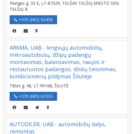
Plungės g. 33 E, LT-87329, TELŠIAI TELŠIŲ MIESTO SEN.
TELŠIŲ R.
+370 (683) 92458
ARKMA, UAB - lengvųjų automobilių,
mikroautobusų, džipų padangų
montavimas, balansavimas, naujos ir
restauruotos padangos, diskų tiesinimas,
kondicionierių pildymas Šilutėje
Tilžės g. 48, LT-99168, ŠILUTĖ
+370 (685) 63333
AUTODILER, UAB - automobilių dalys,
remontas