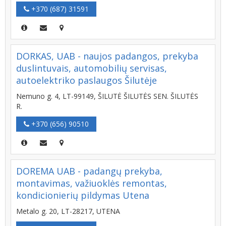
+370 (687) 31591
DORKAS, UAB - naujos padangos, prekyba
duslintuvais, automobilių servisas,
autoelektriko paslaugos Šilutėje
Nemuno g. 4, LT-99149, ŠILUTĖ ŠILUTĖS SEN. ŠILUTĖS
R.
+370 (656) 90510
DOREMA UAB - padangų prekyba,
montavimas, važiuoklės remontas,
kondicionierių pildymas Utena
Metalo g. 20, LT-28217, UTENA