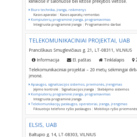
klinikose ir salonuose bei kitose prekybos vietose.
Biuro technika, įranga, reikmenys
Kasos aparatai
Kasos aparatų remontas
Kompiuterių programinė įranga, programavimas
Integruota programinė įranga
Programavimo darbai
TELEKOMUNIKACINIAI PROJEKTAI, UAB
Pranciškaus Smuglevičiaus g. 21, LT-08311, VILNIUS
Informacija
El. paštas
Tinklalapis
Telekomunikaciniai projektai – 20 metų sėkmingai dirba
įmonė.
Apsaugos, signalizacijos sistemos, priemonės, įrengimas
Įėjimo kontrolė
Signalizacijos įranga
Stebėjimo sistemos
Kompiuterių programinė įranga, programavimas
Integruota programinė įranga
Telekomunikacijų paslaugos, operatoriai, įranga, įrengimas
Fiksuotojo telefono ryšio paslaugos
Mobiliojo ryšio priemonės
ELSIS, UAB
Baltupio g. 14, LT-08303, VILNIUS