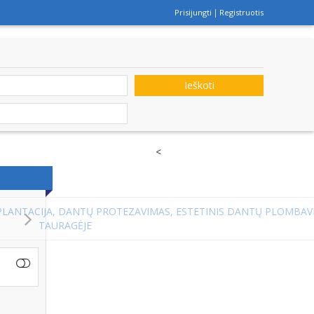
Prisijungti
Registruotis
Ieškoti
<
S