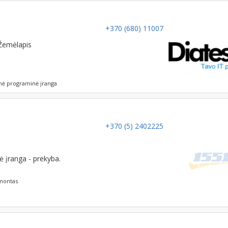
+370 (680) 11007
Žemėlapis
nė programinė įranga
+370 (5) 2402225
ė įranga - prekyba.
montas