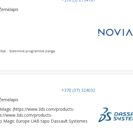
Žemėlapis
rbai
Sisteminė programinė įranga
+370 (37) 324032
Žemėlapis
 Magic (https://www.3ds.com/products-
tps://www.3ds.com/products-
 No Magic Europe UAB tapo Dassault Systemes