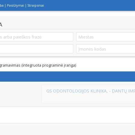
lba
Pasiūlymai
Straipsniai
A
gramavimas (integruota programinė įranga)
NTACIJA, DANTŲ PROTEZAVIMAS, ESTETINIS DANTŲ PLOMBAVIMA
TAURAGĖJE