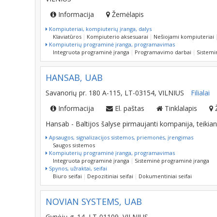
Informacija
Žemėlapis
Kompiuteriai, kompiuterių įranga, dalys
Klaviatūros
Kompiuterio aksesuarai
Nešiojami kompiuteriai
Kompiuterių programinė įranga, programavimas
Integruota programinė įranga
Programavimo darbai
Sistemi
HANSAB, UAB
Savanorių pr. 180 A-115, LT-03154, VILNIUS
Filialai
Informacija
El. paštas
Tinklalapis
Hansab - Baltijos šalyse pirmaujanti kompanija, teiki
Apsaugos, signalizacijos sistemos, priemonės, įrengimas
Saugos sistemos
Kompiuterių programinė įranga, programavimas
Integruota programinė įranga
Sisteminė programinė įranga
Spynos, užraktai, seifai
Biuro seifai
Depozitiniai seifai
Dokumentiniai seifai
NOVIAN SYSTEMS, UAB
Gynėjų g. 14, LT-01109, VILNIUS