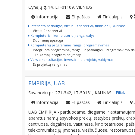
Gynėjų g. 14, LT-01109, VILNIUS
Informacija
El. paštas
Tinklalapis
Interneto paslaugos, virtualūs serveriai, tinklalapių kūrimas
Virtualūs serveriai
Kompiuteriai, kompiuterių įranga, dalys
Duomenų apsauga
Kompiuterių programinė įranga, programavimas
Integruota programinė įranga
It paslaugos
Programavimo da
Taikomoji programinė įranga
Verslo konsultacijos, investicinių projektų valdymas
Es projektų rengimas
EMPIRIJA, UAB
Savanorių pr. 271-342, LT-50131, KAUNAS
Filialai
Informacija
El. paštas
Tinklalapis
UAB EMPIRIJA - parduodame, diegiame ir aptarnaujam
aparatus namų apyvokos prekių, statybos prekių, drabu
centruose, degalinėse, vaistinėse, kino teatruose, paš
telekomunikacijų įmonėse, viešbučiuose, restoranuose