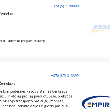
+370 (5) 2190000
Žemėlapis
rbai
Sisteminė programinė įranga
+370 (37) 313395
Žemėlapis
e kompiuterines kasos sistemas bei kasos
žių ir kitokių profilių parduotuvėse, prekybos
te, viešojo transporto paslaugų įmonėse,
, baruose, odontologijos ir grožio paslaugų