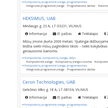
Kompiuterių programinė įranga, programavimas
Integruota programinė įranga
Programavimo darbai
Sistemi
HEKSIMUS, UAB
Mindaugo g. 23 A, LT-03231, VILNIUS
Informacija
El. paštas
Tinklalapis
Mūsų įmonė įkurta 2006 metais. Ypatingai didžiuojamės
leidžia siekti mūsų pagrindinio tikslo – teikti kokybišk
geriausiomis kainomis.
Kompiuteriai, kompiuterių įranga, dalys
Kompiuterinė įranga
Kompiuterių įrangos nuoma
Kompiuter
Kompiuterių programinė įranga, programavimas
Integruota programinė įranga
Programavimo darbai
Ceron Technologies, UAB
Geležinio Vilko g. 18 A, LT-08104, VILNIUS
Informacija
El. paštas
Tinklalapis
Kompiuterių programinė įranga, programavimas