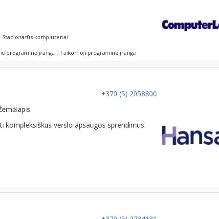
Stacionarūs kompiuteriai
nė programinė įranga
Taikomoji programinė įranga
+370 (5) 2058800
Žemėlapis
anti kompleksiškus verslo apsaugos sprendimus.
+370 (5) 2734181