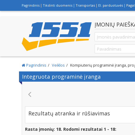
Pagrindinis
Tikslinti duomenis
Transportas
El. parduotuvės
Paga
ĮMONIŲ PAIEŠK
Pagrindinis
Veiklos
Kompiuterių programinė įranga, pro
Integruota programinė įranga
GS ODONTOLOGIJOS KLINIKA, - DANTŲ IMPLA
Rezultatų atranka ir rūšiavimas
Rasta įmonių: 18. Rodomi rezultatai 1 - 18: