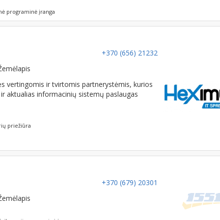
nė programinė įranga
+370 (656) 21232
Žemėlapis
 vertingomis ir tvirtomis partnerystėmis, kurios
as ir aktualias informacinių sistemų paslaugas
ių priežiūra
+370 (679) 20301
Žemėlapis