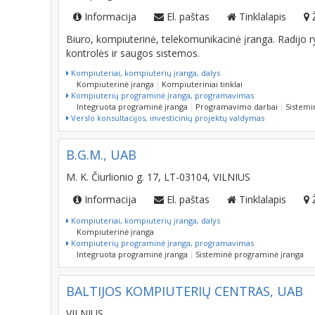
Informacija
El. paštas
Tinklalapis
Biuro, kompiuterinė, telekomunikacinė įranga. Radijo 
kontrolės ir saugos sistemos.
Kompiuteriai, kompiuterių įranga, dalys
Kompiuterinė įranga
Kompiuteriniai tinklai
Kompiuterių programinė įranga, programavimas
Integruota programinė įranga
Programavimo darbai
Sistemi
Verslo konsultacijos, investicinių projektų valdymas
B.G.M., UAB
M. K. Čiurlionio g. 17, LT-03104, VILNIUS
Informacija
El. paštas
Tinklalapis
Kompiuteriai, kompiuterių įranga, dalys
Kompiuterinė įranga
Kompiuterių programinė įranga, programavimas
Integruota programinė įranga
Sisteminė programinė įranga
BALTIJOS KOMPIUTERIŲ CENTRAS, UAB
VILNIUS