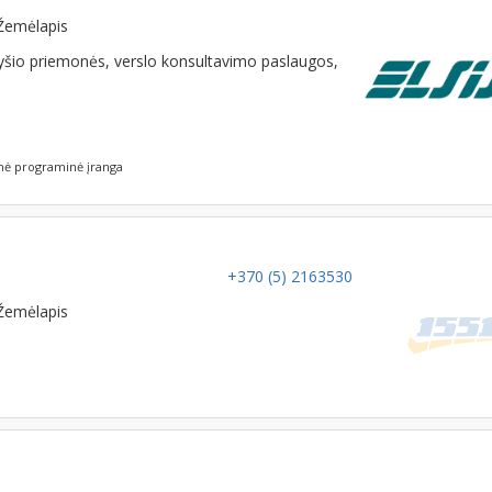
Žemėlapis
ryšio priemonės, verslo konsultavimo paslaugos,
nė programinė įranga
+370 (5) 2163530
Žemėlapis