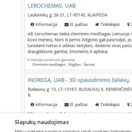
LEROCHEMAS, UAB
Laukininkų g. 26-21, LT-95145, KLAIPĖDA
Informacija
El. paštas
Tinklalapis
AB Lerochemas tiekia chemines medžiagas Lietuvoje ir
kovo mėnesį. Nors iš pirmo žvilgsnio gali pasirodyti,
turėdami tvirtas ir aiškias vertybes, dedame visas pa
draugiškesnė gamtai, žmonėms ir aplinkai.
Chemijos pramonė, gaminiai
Cheminės medžiagos
Rūgštys
Šarmai
INOREGA, UAB - 3D spausdinimo žaliavų, 
Rudausių g. 13, LT-15167, RUDAUSIŲ K. NEMENČINĖS
R.
Informacija
El. paštas
Tinklalapis
3D spausdinimo žaliavų gamyba ir pramoninis spausdi
medžiagas.
Slapukų naudojimas
3D spausdinimas, kopijavimas
Mūsų svetainė naudoja slapukus (angl. cookies) tinkamam sve