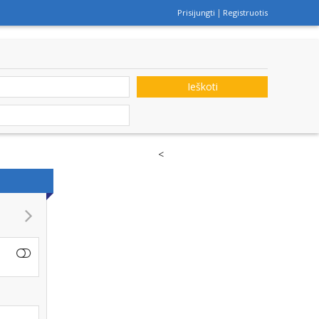
Prisijungti
Registruotis
Ieškoti
<