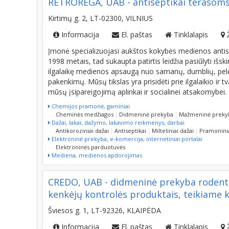
RETROREGA, UAB - antiseptikai terasoms, 
Kirtimų g. 2, LT-02300, VILNIUS
Informacija
El. paštas
Tinklalapis
Įmonė specializuojasi aukštos kokybės medienos antise
1998 metais, tad sukaupta patirtis leidžia pasiūlyti išsk
ilgalaikę medienos apsaugą nuo samanų, dumblių, pelėsi
pakenkimų. Mūsų tikslas yra prisidėti prie ilgalaikio ir
mūsų įsipareigojimą aplinkai ir socialinei atsakomybei.
Chemijos pramonė, gaminiai
Cheminės medžiagos
Didmeninė prekyba
Mažmeninė preky
Dažai, lakai, dažymo, lakavimo reikmenys, darbai
Antikoroziniai dažai
Antiseptikai
Milteliniai dažai
Pramoninia
Elektroninė prekyba, e-komercija, internetiniai portalai
Elektroninės parduotuvės
Mediena, medienos apdorojimas
CREDO, UAB - didmeninė prekyba rodentic
kenkėjų kontrolės produktais, teikiame 
Šviesos g. 1, LT-92326, KLAIPĖDA
Informacija
El. paštas
Tinklalapis