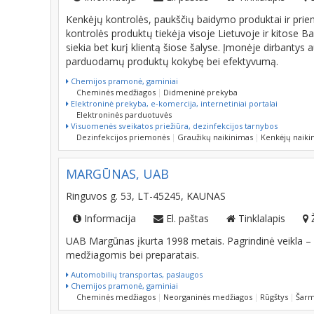
Kenkėjų kontrolės, paukščių baidymo produktai ir prie
kontrolės produktų tiekėja visoje Lietuvoje ir kitose Bal
siekia bet kurį klientą šiose šalyse. Įmonėje dirbantys a
parduodamų produktų kokybę bei efektyvumą.
Chemijos pramonė, gaminiai
Cheminės medžiagos
Didmeninė prekyba
Elektroninė prekyba, e-komercija, internetiniai portalai
Elektroninės parduotuvės
Visuomenės sveikatos priežiūra, dezinfekcijos tarnybos
Dezinfekcijos priemonės
Graužikų naikinimas
Kenkėjų naiki
MARGŪNAS, UAB
Ringuvos g. 53, LT-45245, KAUNAS
Informacija
El. paštas
Tinklalapis
UAB Margūnas įkurta 1998 metais. Pagrindinė veikla 
medžiagomis bei preparatais.
Automobilių transportas, paslaugos
Chemijos pramonė, gaminiai
Cheminės medžiagos
Neorganinės medžiagos
Rūgštys
Šarm