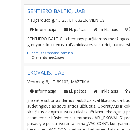
SENTIERO BALTIC, UAB
Naugarduko g. 15-25, LT-03226, VILNIUS
Informacija
El. paštas
Tinklalapis
SENTIERO BALTIC - cheminės purškiamos medžiagos ir daž
gamybos įmonėms, miškininkystės sektoriui, autoserv
Chemijos pramonė, gaminiai
Cheminės medžiagos
EKOVALIS, UAB
Ventos g. 8, LT-89103, MAŽEIKIAI
Informacija
El. paštas
Tinklalapis
Įmonėje suburtas darnus, aukštos kvalifikacijos darbuo
sudėtingiausias savo srities užduotis. Operatyvus ir ko
skaičiaus didėjimui. Mūsų tikslas užtikrinti ekologini
esamiems ir būsimiems klientams.UAB „EKOVALIS“ pra
pasaulyje puikiai įvertinta firma „VAC-CON“, kuri gami
tiesioginis „VAC-CON“ partneris: Lietuvoje, Latvijoje, Est