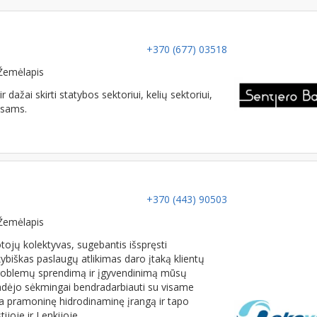
+370 (677) 03518
Žemėlapis
ai skirti statybos sektoriui, kelių sektoriui,
isams.
+370 (443) 90503
Žemėlapis
tojų kolektyvas, sugebantis išspręsti
kybiškas paslaugų atlikimas daro įtaką klientų
ų problemų sprendimą ir įgyvendinimą mūsų
dėjo sėkmingai bendradarbiauti su visame
na pramoninę hidrodinaminę įrangą ir tapo
ijoje ir Lenkijoje.