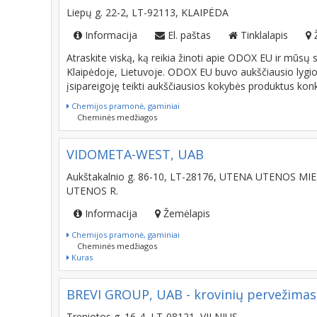
Liepų g. 22-2, LT-92113, KLAIPĖDA
Informacija
El. paštas
Tinklalapis
Atraskite viską, ką reikia žinoti apie ODOX EU ir mūsų
Klaipėdoje, Lietuvoje. ODOX EU buvo aukščiausio lygi
įsipareigoję teikti aukščiausios kokybės produktus ko
Chemijos pramonė, gaminiai
Cheminės medžiagos
VIDOMETA-WEST, UAB
Aukštakalnio g. 86-10, LT-28176, UTENA UTENOS MI
UTENOS R.
Informacija
Žemėlapis
Chemijos pramonė, gaminiai
Cheminės medžiagos
Kuras
BREVI GROUP, UAB - krovinių pervežimas
Treniotos g. 16-4, LT-08121, VILNIUS