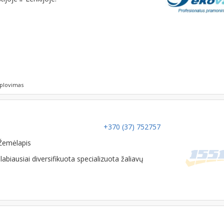
 plovimas
+370 (37) 752757
Žemėlapis
biausiai diversifikuota specializuota žaliavų