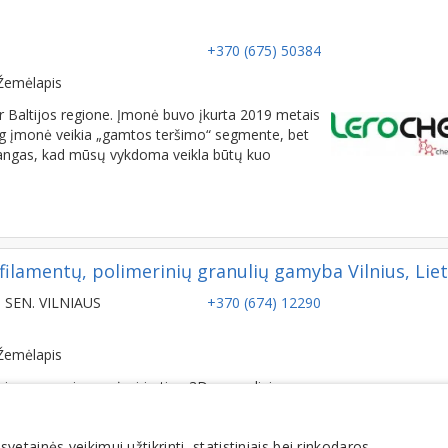
+370 (675) 50384
Žemėlapis
 Baltijos regione. Įmonė buvo įkurta 2019 metais
 jog įmonė veikia „gamtos teršimo“ segmente, bet
stangas, kad mūsų vykdoma veikla būtų kuo
filamentų, polimerinių granulių gamyba Vilnius, Lie
 SEN. VILNIAUS
+370 (674) 12290
Žemėlapis
nimas, gaminame įvairių tipų 3D spausdinimo
tainės veikimui užtikrinti, statistiniais bei rinkodaros