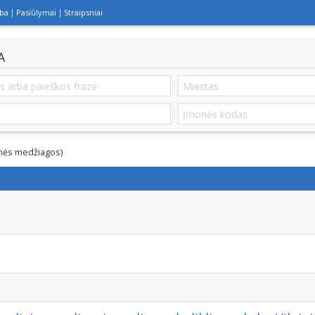
lba
Pasiūlymai
Straipsniai
A
nės medžiagos)
NEMOKAMA INFORMACIJA TELEFONU 8 690 01551