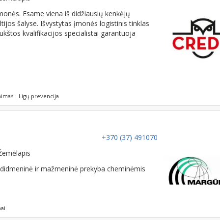
monės. Esame viena iš didžiausių kenkėjų
tijos šalyse. Išvystytas įmonės logistinis tinklas
ukštos kvalifikacijos specialistai garantuoja
nimas
Ligų prevencija
+370 (37) 491070
Žemėlapis
– didmeninė ir mažmeninė prekyba cheminėmis
ai