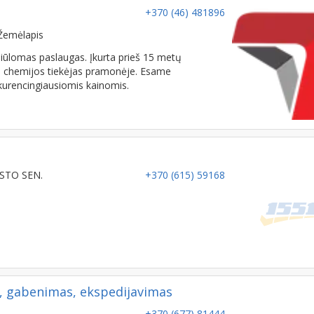
+370 (46) 481896
Žemėlapis
 siūlomas paslaugas. Įkurta prieš 15 metų
o chemijos tiekėjas pramonėje. Esame
nkurencingiausiomis kainomis.
ESTO SEN.
+370 (615) 59168
, gabenimas, ekspedijavimas
+370 (677) 81444