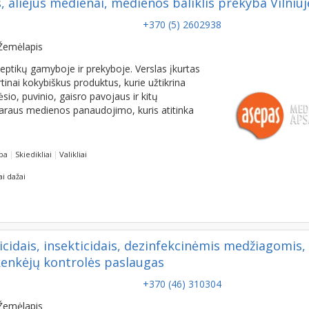
aliejus medienai, medienos baliklis prekyba Vilniuj
+370 (5) 2602938
Žemėlapis
ptikų gamyboje ir prekyboje. Verslas įkurtas
irtinai kokybiškus produktus, kurie užtikrina
o, puvinio, gaisro pavojaus ir kitų
 tvaraus medienos panaudojimo, kuris atitinka
ba
Skiedikliai
Valikliai
i dažai
idais, insekticidais, dezinfekcinėmis medžiagomis,
kenkėjų kontrolės paslaugas
+370 (46) 310304
Žemėlapis