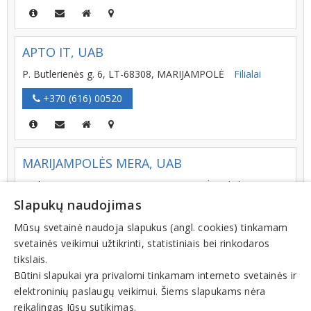
APTO IT, UAB
P. Butlerienės g. 6, LT-68308, MARIJAMPOLĖ
Filialai
+370 (616) 00520
MARIJAMPOLĖS MERA, UAB
Gedimino g. 11, LT-68307, MARIJAMPOLĖ
Filialai
Slapukų naudojimas
+370 (343) 94133
Mūsų svetainė naudoja slapukus (angl. cookies) tinkamam
svetainės veikimui užtikrinti, statistiniais bei rinkodaros
tikslais.
SILVIGER IR PARTNERIAI, UAB
Būtini slapukai yra privalomi tinkamam interneto svetainės ir
elektroninių paslaugų veikimui. Šiems slapukams nėra
Ūkininkų g. 6, LT-68306, MARIJAMPOLĖ
reikalingas Jūsų sutikimas.