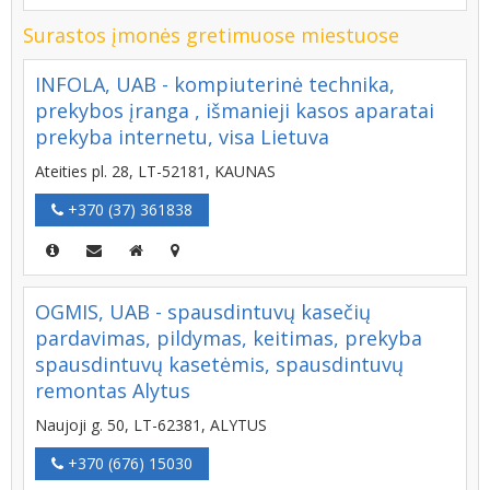
Surastos įmonės gretimuose miestuose
INFOLA, UAB - kompiuterinė technika,
prekybos įranga , išmanieji kasos aparatai
prekyba internetu, visa Lietuva
Ateities pl. 28, LT-52181, KAUNAS
+370 (37) 361838
OGMIS, UAB - spausdintuvų kasečių
pardavimas, pildymas, keitimas, prekyba
spausdintuvų kasetėmis, spausdintuvų
remontas Alytus
Naujoji g. 50, LT-62381, ALYTUS
+370 (676) 15030