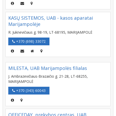
KASŲ SISTEMOS, UAB - kasos aparatai
Marijampolėje
R. Juknevičiaus g. 98-19, LT-68195, MARIJAMPOLĖ
+370 (698) 33072
MILESTA, UAB Marijampolės filialas
J. Ambrazevičiaus-Brazaičio g. 21-28, LT-68255,
MARIJAMPOLĖ
+370 (343) 60043
OFFICEDAY, prekybos centras, UAB