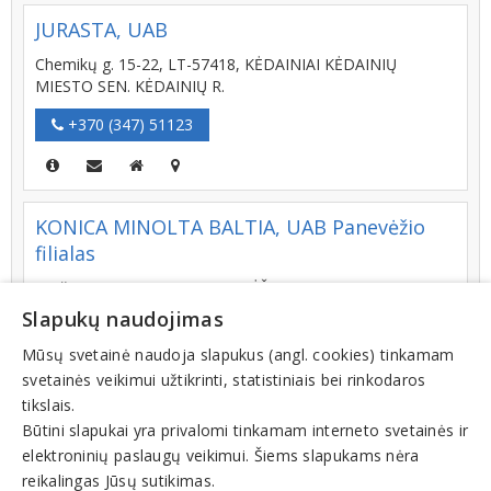
JURASTA, UAB
Chemikų g. 15-22, LT-57418, KĖDAINIAI KĖDAINIŲ
MIESTO SEN. KĖDAINIŲ R.
+370 (347) 51123
KONICA MINOLTA BALTIA, UAB Panevėžio
filialas
Beržų g. 38, LT-36202, PANEVĖŽYS
Slapukų naudojimas
+370 (45) 435917
Mūsų svetainė naudoja slapukus (angl. cookies) tinkamam
svetainės veikimui užtikrinti, statistiniais bei rinkodaros
tikslais.
EDVIELĖ, UAB
Būtini slapukai yra privalomi tinkamam interneto svetainės ir
elektroninių paslaugų veikimui. Šiems slapukams nėra
Aukštaičių g. 80-49, LT-36115, PANEVĖŽYS
reikalingas Jūsų sutikimas.