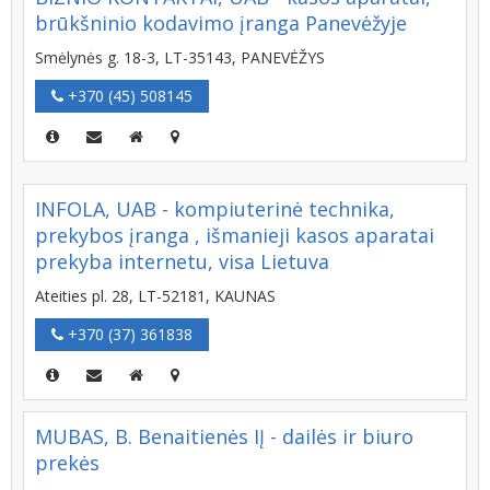
brūkšninio kodavimo įranga Panevėžyje
Smėlynės g. 18-3, LT-35143, PANEVĖŽYS
+370 (45) 508145
INFOLA, UAB - kompiuterinė technika,
prekybos įranga , išmanieji kasos aparatai
prekyba internetu, visa Lietuva
Ateities pl. 28, LT-52181, KAUNAS
+370 (37) 361838
MUBAS, B. Benaitienės IĮ - dailės ir biuro
prekės