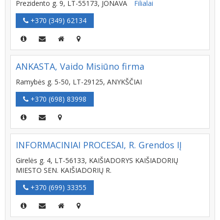
Prezidento g. 9, LT-55173, JONAVA
Filialai
+370 (349) 62134
ANKASTA, Vaido Misiūno firma
Ramybės g. 5-50, LT-29125, ANYKŠČIAI
+370 (698) 83998
INFORMACINIAI PROCESAI, R. Grendos IĮ
Girelės g. 4, LT-56133, KAIŠIADORYS KAIŠIADORIŲ
MIESTO SEN. KAIŠIADORIŲ R.
+370 (699) 33355