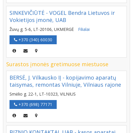
SINKEVIČIŪTĖ - VOGEL Bendra Lietuvos ir
Vokietijos įmonė, UAB
Žuvų g. 5-6, LT-20106, UKMERGĖ
Filialai
+370 (340) 60030
Surastos įmonės gretimuose miestuose
BERSĖ, J. Vilkausko IĮ - kopijavimo aparatų
taisymas, remontas Vilniuje, Vilniaus rajone
Smėlio g. 22-1, LT-10323, VILNIUS
+370 (698) 77171
BIZNIO KONTAKTAI, UAB - kasos aparatai,