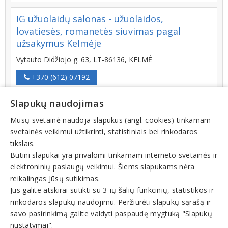
IG užuolaidų salonas - užuolaidos,
lovatiesės, romanetės siuvimas pagal
užsakymus Kelmėje
Vytauto Didžiojo g. 63, LT-86136, KELMĖ
+370 (612) 07192
Slapukų naudojimas
Mūsų svetainė naudoja slapukus (angl. cookies) tinkamam
VIRONETA, MB - roletai diena - naktis,
svetainės veikimui užtikrinti, statistiniais bei rinkodaros
roletai nuo saulės, karščio, roletai stogo
tikslais.
langams, žaliuzės, tinkeliai nuo vabzdžių
Būtini slapukai yra privalomi tinkamam interneto svetainės ir
Klaipėda, Klaipėdos regionas, Palanga,
elektroninių paslaugų veikimui. Šiems slapukams nėra
Kretinga, Gargždai
reikalingas Jūsų sutikimas.
Juodžemių g. 32 D, LT-92377, MAZŪRIŠKIŲ K. SENDVARIO
Jūs galite atskirai sutikti su 3-ių šalių funkcinių, statistikos ir
SEN. KLAIPĖDOS R.
rinkodaros slapukų naudojimu. Peržiūrėti slapukų sąrašą ir
savo pasirinkimą galite valdyti paspaudę mygtuką "Slapukų
+370 (650) 99960
nustatymai".