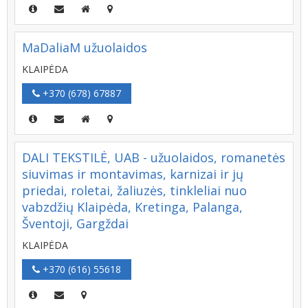
MaDaliaM užuolaidos
KLAIPĖDA
+370 (678) 67887
DALI TEKSTILĖ, UAB - užuolaidos, romanetės
siuvimas ir montavimas, karnizai ir jų
priedai, roletai, žaliuzės, tinkleliai nuo
vabzdžių Klaipėda, Kretinga, Palanga,
Šventoji, Gargždai
KLAIPĖDA
+370 (616) 55618