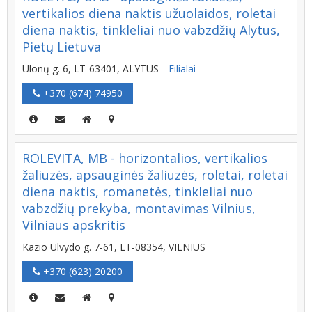
vertikalios diena naktis užuolaidos, roletai
diena naktis, tinkleliai nuo vabzdžių Alytus,
Pietų Lietuva
Ulonų g. 6, LT-63401, ALYTUS
Filialai
+370 (674) 74950
ROLEVITA, MB - horizontalios, vertikalios
žaliuzės, apsauginės žaliuzės, roletai, roletai
diena naktis, romanetės, tinkleliai nuo
vabzdžių prekyba, montavimas Vilnius,
Vilniaus apskritis
Kazio Ulvydo g. 7-61, LT-08354, VILNIUS
+370 (623) 20200