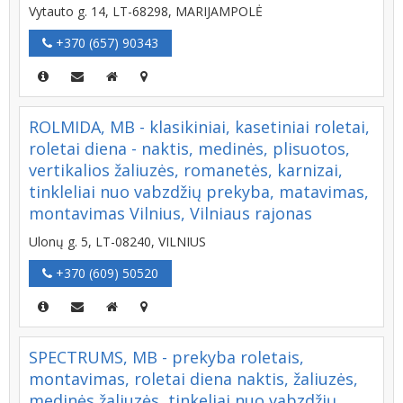
Vytauto g. 14, LT-68298, MARIJAMPOLĖ
+370 (657) 90343
ROLMIDA, MB - klasikiniai, kasetiniai roletai,
roletai diena - naktis, medinės, plisuotos,
vertikalios žaliuzės, romanetės, karnizai,
tinkleliai nuo vabzdžių prekyba, matavimas,
montavimas Vilnius, Vilniaus rajonas
Ulonų g. 5, LT-08240, VILNIUS
+370 (609) 50520
SPECTRUMS, MB - prekyba roletais,
montavimas, roletai diena naktis, žaliuzės,
medinės žaliuzės, tinkeliai nuo vabzdžių