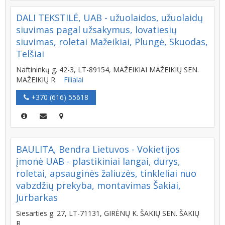
DALI TEKSTILĖ, UAB - užuolaidos, užuolaidų
siuvimas pagal užsakymus, lovatiesių
siuvimas, roletai Mažeikiai, Plungė, Skuodas,
Telšiai
Naftininkų g. 42-3, LT-89154, MAŽEIKIAI MAŽEIKIŲ SEN.
MAŽEIKIŲ R.
Filialai
+370 (616) 55618
BAULITA, Bendra Lietuvos - Vokietijos
įmonė UAB - plastikiniai langai, durys,
roletai, apsauginės žaliuzės, tinkleliai nuo
vabzdžių prekyba, montavimas Šakiai,
Jurbarkas
Siesarties g. 27, LT-71131, GIRĖNŲ K. ŠAKIŲ SEN. ŠAKIŲ
R.