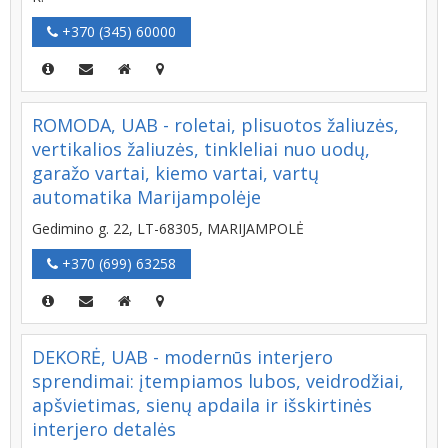
+370 (345) 60000
ROMODA, UAB - roletai, plisuotos žaliuzės,
vertikalios žaliuzės, tinkleliai nuo uodų,
garažo vartai, kiemo vartai, vartų
automatika Marijampolėje
Gedimino g. 22, LT-68305, MARIJAMPOLĖ
+370 (699) 63258
DEKORĖ, UAB - modernūs interjero
sprendimai: įtempiamos lubos, veidrodžiai,
apšvietimas, sienų apdaila ir išskirtinės
interjero detalės