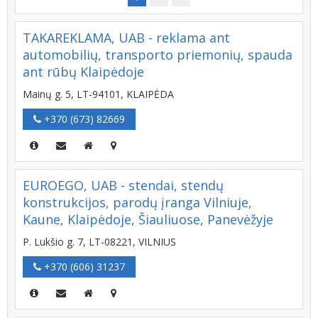
TAKAREKLAMA, UAB - reklama ant
automobilių, transporto priemonių, spauda
ant rūbų Klaipėdoje
Mainų g. 5, LT-94101, KLAIPĖDA
+370 (673) 82669
EUROEGO, UAB - stendai, stendų
konstrukcijos, parodų įranga Vilniuje,
Kaune, Klaipėdoje, Šiauliuose, Panevėžyje
P. Lukšio g. 7, LT-08221, VILNIUS
+370 (606) 31237