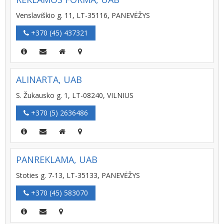
Venslaviškio g. 11, LT-35116, PANEVĖŽYS
+370 (45) 437321
ALINARTA, UAB
S. Žukausko g. 1, LT-08240, VILNIUS
+370 (5) 2636486
PANREKLAMA, UAB
Stoties g. 7-13, LT-35133, PANEVĖŽYS
+370 (45) 583070