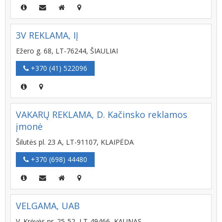
3V REKLAMA, IĮ
Ežero g. 68, LT-76244, ŠIAULIAI
+370 (41) 522096
VAKARŲ REKLAMA, D. Kačinsko reklamos
įmonė
Šilutės pl. 23 A, LT-91107, KLAIPĖDA
+370 (698) 44480
VELGAMA, UAB
V. Krėvės pr. 25-52, LT-49466, KAUNAS