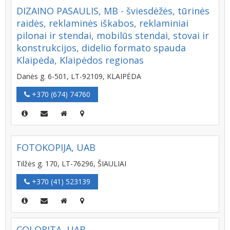
DIZAINO PASAULIS, MB - šviesdėžės, tūrinės
raidės, reklaminės iškabos, reklaminiai
pilonai ir stendai, mobilūs stendai, stovai ir
konstrukcijos, didelio formato spauda
Klaipėda, Klaipėdos regionas
Danės g. 6-501, LT-92109, KLAIPĖDA
+370 (674) 74760
FOTOKOPIJA, UAB
Tilžės g. 170, LT-76296, ŠIAULIAI
+370 (41) 523139
COLORITA, UAB