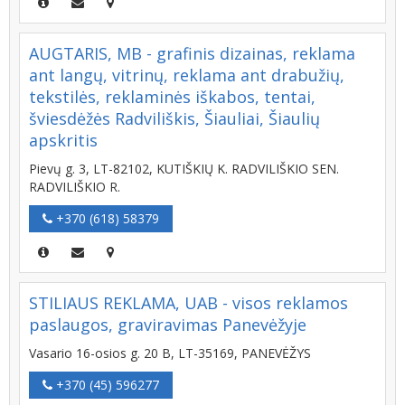
AUGTARIS, MB - grafinis dizainas, reklama
ant langų, vitrinų, reklama ant drabužių,
tekstilės, reklaminės iškabos, tentai,
šviesdėžės Radviliškis, Šiauliai, Šiaulių
apskritis
Pievų g. 3, LT-82102, KUTIŠKIŲ K. RADVILIŠKIO SEN.
RADVILIŠKIO R.
+370 (618) 58379
STILIAUS REKLAMA, UAB - visos reklamos
paslaugos, graviravimas Panevėžyje
Vasario 16-osios g. 20 B, LT-35169, PANEVĖŽYS
+370 (45) 596277