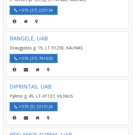
+370 (37) 225136
BANGELĖ, UAB
Draugystės g. 19, LT-51230, KAUNAS
+370 (37) 761030
DIPRINTAS, UAB
Pylimo g. 45, LT-01137, VILNIUS
+370 (5) 2313126
REKLAMOS FORMA, UAB