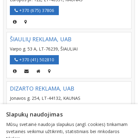
+370 (675) 37806
ŠIAULIŲ REKLAMA, UAB
Varpo g. 53 A, LT-76239, ŠIAULIAI
+370 (41) 502810
DIZARTO REKLAMA, UAB
Jonavos g. 254, LT-44132, KAUNAS
+370 (37) 264435
Slapukų naudojimas
Mūsų svetainė naudoja slapukus (angl. cookies) tinkamam
svetainės veikimui užtikrinti, statistiniais bei rinkodaros
A. A. A. BALTIC REKLAMA, UAB - vizualinės