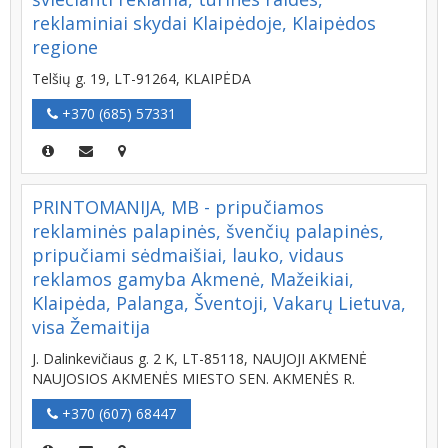
reklaminiai skydai Klaipėdoje, Klaipėdos
regione
Telšių g. 19, LT-91264, KLAIPĖDA
+370 (685) 57331
PRINTOMANIJA, MB - pripučiamos
reklaminės palapinės, švenčių palapinės,
pripučiami sėdmaišiai, lauko, vidaus
reklamos gamyba Akmenė, Mažeikiai,
Klaipėda, Palanga, Šventoji, Vakarų Lietuva,
visa Žemaitija
J. Dalinkevičiaus g. 2 K, LT-85118, NAUJOJI AKMENĖ
NAUJOSIOS AKMENĖS MIESTO SEN. AKMENĖS R.
+370 (607) 68447