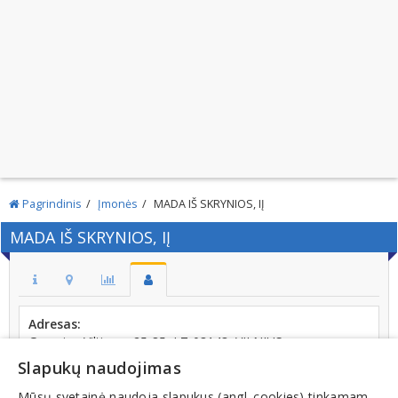
Pagrindinis
Įmonės
MADA IŠ SKRYNIOS, IĮ
MADA IŠ SKRYNIOS, IĮ
Adresas:
Gerosios Vilties g. 25-85, LT-03143, VILNIUS
Slapukų naudojimas
Kodas:
302447323
Mūsų svetainė naudoja slapukus (angl. cookies) tinkamam