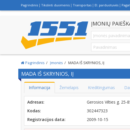
Pagrindinis
Tikslinti duomenis
Transportas
El. parduotuvės
Paga
ĮMONIŲ PAIEŠK
Pagrindinis
Įmonės
MADA IŠ SKRYNIOS, IĮ
MADA IŠ SKRYNIOS, IĮ
Informacija
Žemėlapis
Kreditingumas
Da
Adresas:
Gerosios Vilties g. 25
Kodas:
302447323
Registracijos data:
2009-10-15