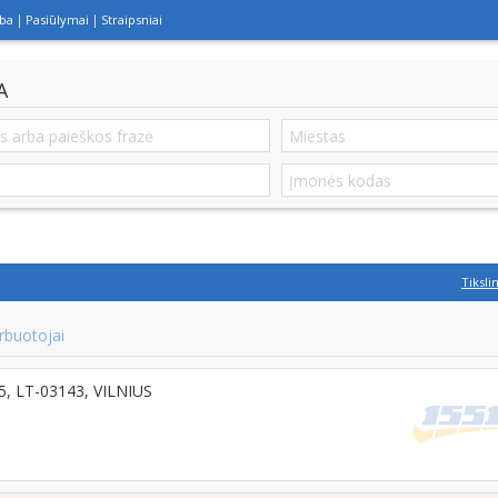
lba
Pasiūlymai
Straipsniai
A
Tiksli
rbuotojai
-85, LT-03143, VILNIUS