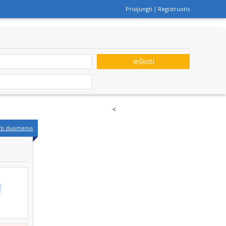
Prisijungti
Registruotis
Ieškoti
<
nti duomenis