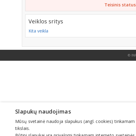
Teisinis status
Veiklos sritys
Kita veikla
© IN
Slapukų naudojimas
Mūsų svetainė naudoja slapukus (angl. cookies) tinkamam sve
tikslais.
Būtini slapukai yra privalomi tinkamam interneto svetainės