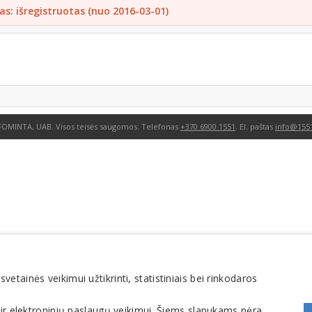
as: išregistruotas (nuo 2016-03-01)
FOMINTA, UAB. Visos teisės saugomos. Telefonas
+370 6900 1551
. El. paštas
info@1551
tainės veikimui užtikrinti, statistiniais bei rinkodaros
 ir elektroninių paslaugų veikimui. Šiems slapukams nėra