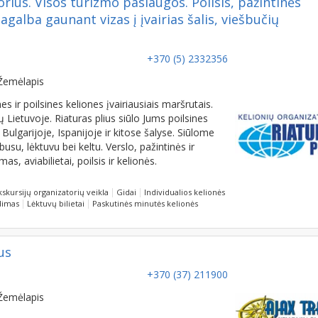
pagalba gaunant vizas į įvairias šalis, viešbučių
+370 (5) 2332356
Žemėlapis
 ir poilsines keliones įvairiausiais maršrutais.
Lietuvoje. Riaturas plius siūlo Jums poilsines
 Bulgarijoje, Ispanijoje ir kitose šalyse. Siūlome
su, lėktuvu bei keltu. Verslo, pažintinės ir
as, aviabilietai, poilsis ir kelionės.
kskursijų organizatorių veikla
Gidai
Individualios kelionės
dimas
Lėktuvų bilietai
Paskutinės minutės kelionės
us
+370 (37) 211900
Žemėlapis