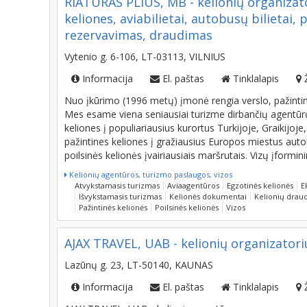
keliones, aviabilietai, autobusų bilietai, 
rezervavimas, draudimas
Vytenio g. 6-106, LT-03113, VILNIUS
Informacija
El. paštas
Tinklalapis
Nuo įkūrimo (1996 metų) įmonė rengia verslo, pažintines
Mes esame viena seniausiai turizme dirbančių agentūrų 
keliones į populiariausius kurortus Turkijoje, Graikijoje,
pažintines keliones į gražiausius Europos miestus autobu
poilsinės kelionės įvairiausiais maršrutais. Vizų įforminim
Kelionių agentūros, turizmo paslaugos, vizos
Atvykstamasis turizmas
Aviaagentūros
Egzotinės kelionės
E
Išvykstamasis turizmas
Kelionės dokumentai
Kelionių drau
Pažintinės kelionės
Poilsinės kelionės
Vizos
AJAX TRAVEL, UAB - kelionių organizatori
Lazūnų g. 23, LT-50140, KAUNAS
Informacija
El. paštas
Tinklalapis
AJAX TRAVEL, UAB - kelionių agentūra.