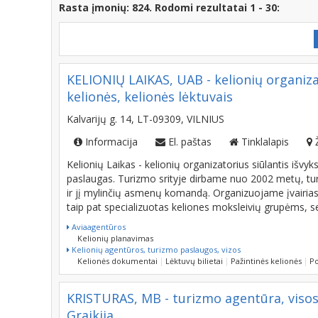
KELIONIŲ LAIKAS, UAB - kelionių organizat
kelionės, kelionės lėktuvais
Kalvarijų g. 14, LT-09309, VILNIUS
Informacija
El. paštas
Tinklalapis
Kelionių Laikas - kelionių organizatorius siūlantis išv
paslaugas. Turizmo srityje dirbame nuo 2002 metų, tur
ir jį mylinčių asmenų komandą. Organizuojame įvairia
taip pat specializuotas keliones moksleivių grupėms, 
Aviaagentūros
Kelionių planavimas
Kelionių agentūros, turizmo paslaugos, vizos
Kelionės dokumentai
Lėktuvų bilietai
Pažintinės kelionės
Po
KRISTURAS, MB - turizmo agentūra, visos 
Graikija