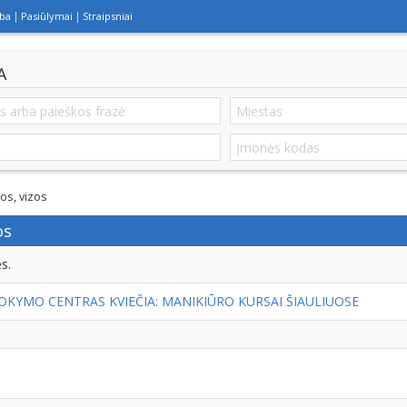
lba
Pasiūlymai
Straipsniai
A
os, vizos
os
s.
NTRAS KVIEČIA: MANIKIŪRO KURSAI ŠIAULIUOSE