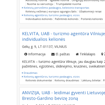
Keleivių pervežimo paslaugos, keleivinis transportas
Keleivių vežimas į europos sąjungos šalis
Užsakomieji reisai
Kelionių agentūros, turizmo paslaugos, vizos
Individualios kelionės
Pažintinės kelionės
Poilsinės kelionės
KELVITA, UAB - turizmo agentūra Vilniuje,
individualios kelionės
Gėlių g. 9, LT-01137, VILNIUS
Informacija
El. paštas
Tinklalapis
KELVITA – turizmo agentūra Vilniuje, jau daugiau kaip 2
pažintines, egzotines, slidinėjimo, kruizines, sveikatini
Draudimas
Kelionių agentūros, turizmo paslaugos, vizos
Kelionės dokumentai
Kelionių draudimas
Lėktuvų bilietai
P
ANVIZIJA, UAB - leidimai gyventi Lietuvoje, 
Bresto-Gardino bevizę zoną
Kedrų g. 3-310, LT-03116, VILNIUS