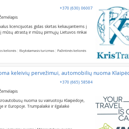
+370 (630) 06007
Žemėlapis
nalus licencijuotas gidas skirtas keliaujantiems į
 į mūsų atrastą ir mūsų pirmųjų Lietuvos rinkai
os kelionės
Išvykstamasis turizmas
Pažintinės kelionės
ma keleivių pervežimui, automobilių nuoma Klaipė
+370 (665) 58584
Žemėlapis
ikroautobusų nuoma su vairuotoju Klaipėdoje,
e ir Europoje. Trumpalaikė ir ilgalaikė
oma
Limuzinų nuoma
Mikroautobusų nuoma