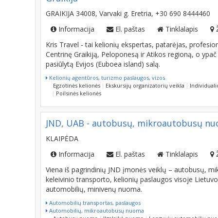
GRAIKIJA 34008, Varvaki g. Eretria, +30 690 8444460
Informacija
El. paštas
Tinklalapis
Kris Travel - tai kelionių ekspertas, patarėjas, profesio
Centrinę Graikiją, Peloponesą ir Atikos regioną, o ypač
pasiūlytą Evijos (Euboea island) salą.
Kelionių agentūros, turizmo paslaugos, vizos
Egzotinės kelionės
Ekskursijų organizatorių veikla
Individuali
Poilsinės kelionės
JND, UAB - autobusų, mikroautobusų nuo
KLAIPĖDA
Informacija
El. paštas
Tinklalapis
Viena iš pagrindinių JND įmonės veiklų – autobusų, m
keleivinio transporto, kelionių paslaugos visoje Lietuvoj
automobilių, minivenų nuoma.
Automobilių transportas, paslaugos
Automobilių, mikroautobusų nuoma
Autobusų nuoma
Ilgalaikė nuoma
Lengvųjų automobilių nu
Nuoma su vairuotoju
Trumpalaikė nuoma