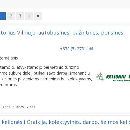
1
2
3
orius Vilniuje, autobusinės, pažintinės, poilsinės
+370 (5) 2751446
Žemėlapis
ykstamojo, atvykstamojo bei vietinio turizmo
ime subūrę didelį puikiai savo darbą išmanančių
s keliones pavieniams asmenims bei kolektyvams,
senjorams.
ilsinės kelionės
Vizos
kelionės į Graikiją, kolektyvinės, darbo, šeimos kel