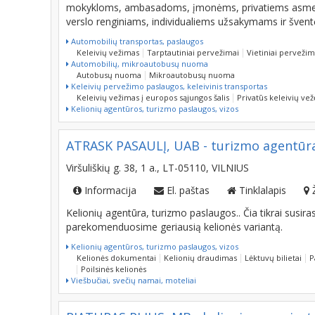
verslo renginiams, individualiems užsakymams ir šven
Automobilių transportas, paslaugos
Keleivių vežimas
Tarptautiniai pervežimai
Vietiniai pervežim
Automobilių, mikroautobusų nuoma
Autobusų nuoma
Mikroautobusų nuoma
Keleivių pervežimo paslaugos, keleivinis transportas
Keleivių vežimas į europos sąjungos šalis
Privatūs keleivių vež
Kelionių agentūros, turizmo paslaugos, vizos
ATRASK PASAULĮ, UAB - turizmo agentūra, k
Viršuliškių g. 38, 1 a., LT-05110, VILNIUS
Informacija
El. paštas
Tinklalapis
Kelionių agentūra, turizmo paslaugos.. Čia tikrai susi
parekomenduosime geriausią kelionės variantą.
Kelionių agentūros, turizmo paslaugos, vizos
Kelionės dokumentai
Kelionių draudimas
Lėktuvų bilietai
P
Poilsinės kelionės
Viešbučiai, svečių namai, moteliai
RIATURAS PLIUS, MB - kelionių organizato