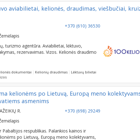
vo aviabilietai, kelionės, draudimas, viešbučiai, krui
+370 (610) 36530
Žemėlapis
 turizmo agentūra. Aviabilietai, lėktuvo,
užsakymas, rezervavimas. Vizos. Kelionės draudimo
lionės dokumentai
Kelionių draudimas
Lėktuvų bilietai
izos
oma kelionėms po Lietuvą, Europą meno kolektyvams
vatiems asmenims
AŽEIKIŲ R.
+370 (698) 29249
Žemėlapis
abaltijos respublikas. Palankios kainos ir
elionėms po Lietuvą, Europą meno kolektyvams,
ims. Autobusų nuoma kelionėms, visiems