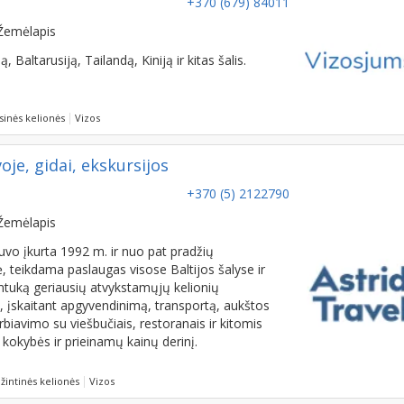
Žemėlapis
 Baltarusiją, Tailandą, Kiniją ir kitas šalis.
sinės kelionės
Vizos
je, gidai, ekskursijos
+370 (5) 2122790
Žemėlapis
uvo įkurta 1992 m. ir nuo pat pradžių
, teikdama paslaugas visose Baltijos šalyse ir
imtuką geriausių atvykstamųjų kelionių
, įskaitant apgyvendinimą, transportą, aukštos
biavimo su viešbučiais, restoranais ir kitomis
okybės ir prieinamų kainų derinį.
žintinės kelionės
Vizos