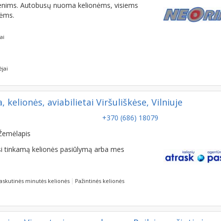
tėms.
ai
ėjai
elionės, aviabilietai Viršuliškėse, Vilniuje
+370 (686) 18079
Žemėlapis
rasi tinkamą kelionės pasiūlymą arba mes
askutinės minutės kelionės
Pažintinės kelionės
rius. Visos turizmo paslaugos. Poilsis, pažintinės