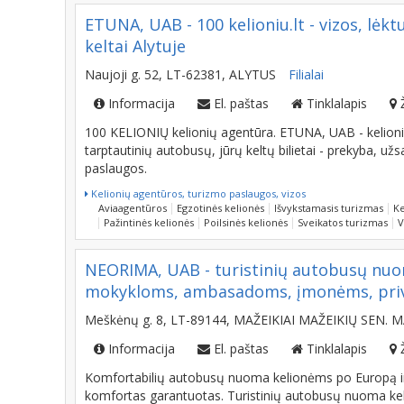
ETUNA, UAB - 100 kelioniu.lt - vizos, lėktu
keltai Alytuje
Naujoji g. 52, LT-62381, ALYTUS
Filialai
Informacija
El. paštas
Tinklalapis
100 KELIONIŲ kelionių agentūra. ETUNA, UAB - kelionių,
tarptautinių autobusų, jūrų keltų bilietai - prekyba, 
paslaugos.
Kelionių agentūros, turizmo paslaugos, vizos
Aviaagentūros
Egzotinės kelionės
Išvykstamasis turizmas
Ke
Pažintinės kelionės
Poilsinės kelionės
Sveikatos turizmas
V
NEORIMA, UAB - turistinių autobusų nu
mokykloms, ambasadoms, įmonėms, pri
Meškėnų g. 8, LT-89144, MAŽEIKIAI MAŽEIKIŲ SEN. M
Informacija
El. paštas
Tinklalapis
Komfortabilių autobusų nuoma kelionėms po Europą ir P
komfortas garantuotas. Turistinių autobusų nuoma k
mokykloms, ambasadoms, įmonėms, privatiems asmen