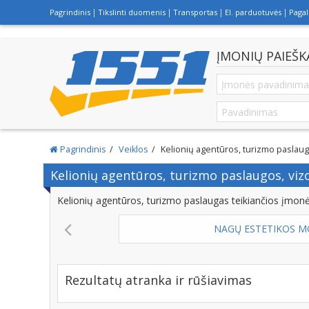
Pagrindinis
Tikslinti duomenis
Transportas
El. parduotuvės
Paga
ĮMONIŲ PAIEŠK
Pagrindinis
Veiklos
Kelionių agentūros, turizmo paslaug
Kelionių agentūros, turizmo paslaugos, viz
Kelionių agentūros, turizmo paslaugas teikiančios įmonė
NAGŲ ESTETIKOS MOKYMO CE
Rezultatų atranka ir rūšiavimas
Rasta įmonių: 824. Rodomi rezultatai 1 - 30: