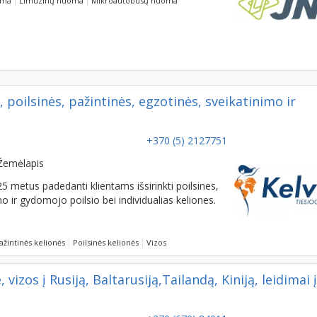
 poilsinės, pažintinės, egzotinės, sveikatinimo ir
+370 (5) 2127751
Žemėlapis
5 metus padedanti klientams išsirinkti poilsines,
mo ir gydomojo poilsio bei individualias keliones.
ažintinės kelionės
Poilsinės kelionės
Vizos
vizos į Rusiją, Baltarusiją,Tailandą, Kiniją, leidimai į
+370 (679) 84011