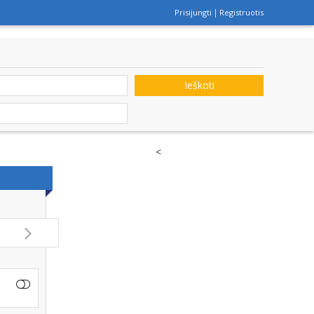
Prisijungti
Registruotis
Ieškoti
<