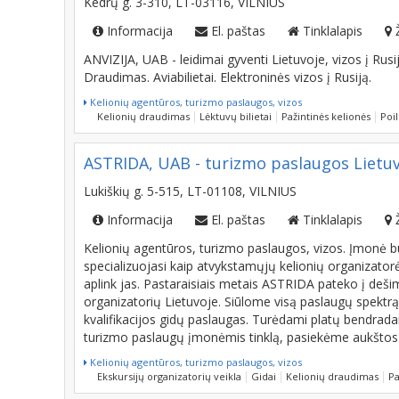
Informacija
El. paštas
Tinklalapis
ANVIZIJA, UAB - leidimai gyventi Lietuvoje, vizos į Rusiją,
Draudimas. Aviabilietai. Elektroninės vizos į Rusiją.
Kelionių agentūros, turizmo paslaugos, vizos
Kelionių draudimas
Lėktuvų bilietai
Pažintinės kelionės
Poil
ASTRIDA, UAB - turizmo paslaugos Lietuvo
Lukiškių g. 5-515, LT-01108, VILNIUS
Informacija
El. paštas
Tinklalapis
Kelionių agentūros, turizmo paslaugos, vizos. Įmonė b
specializuojasi kaip atvykstamųjų kelionių organizatorė
aplink jas. Pastaraisiais metais ASTRIDA pateko į deš
organizatorių Lietuvoje. Siūlome visą paslaugų spektrą
kvalifikacijos gidų paslaugas. Turėdami platų bendradar
turizmo paslaugų įmonėmis tinklą, pasiekėme aukštos k
Kelionių agentūros, turizmo paslaugos, vizos
Ekskursijų organizatorių veikla
Gidai
Kelionių draudimas
Pa