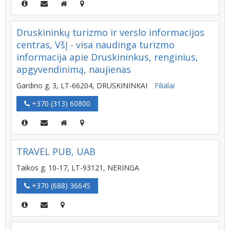
Druskininkų turizmo ir verslo informacijos
centras, VšĮ - visa naudinga turizmo
informacija apie Druskininkus, renginius,
apgyvendinimą, naujienas
Gardino g. 3, LT-66204, DRUSKININKAI
Filialai
+370 (313) 60800
TRAVEL PUB, UAB
Taikos g. 10-17, LT-93121, NERINGA
+370 (688) 36645