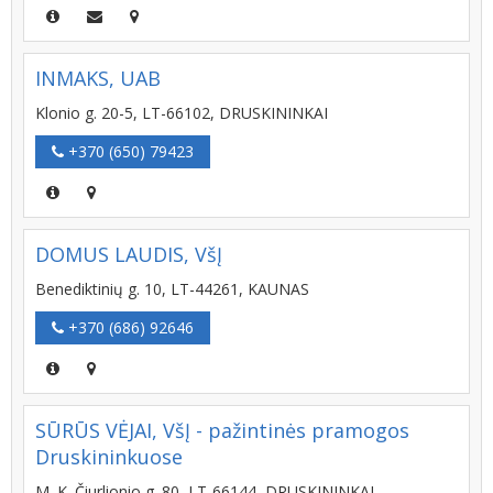
INMAKS, UAB
Klonio g. 20-5, LT-66102, DRUSKININKAI
+370 (650) 79423
DOMUS LAUDIS, VšĮ
Benediktinių g. 10, LT-44261, KAUNAS
+370 (686) 92646
SŪRŪS VĖJAI, VšĮ - pažintinės pramogos
Druskininkuose
M. K. Čiurlionio g. 80, LT-66144, DRUSKININKAI