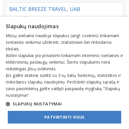
BALTIC BREEZE TRAVEL, UAB
J. Galvydžio g. 5, LT-08236, VILNIUS
Slapukų naudojimas
+370 (5) 2745865
Mūsų svetainė naudoja slapukus (angl. cookies) tinkamam
svetainės veikimui užtikrinti, statistiniais bei rinkodaros
tikslais.
AMBER TOURS, UAB
Būtini slapukai yra privalomi tinkamam interneto svetainės ir
elektroninių paslaugų veikimui. Šiems slapukams nėra
S. Žukausko g. 49-82, LT-09131, VILNIUS
reikalingas Jūsų sutikimas.
+370 (5) 2107044
Jūs galite atskirai sutikti su 3-ių šalių funkcinių, statistikos ir
rinkodaros slapukų naudojimu. Peržiūrėti slapukų sąrašą ir
savo pasirinkimą galite valdyti paspaudę mygtuką "Slapukų
nustatymai".
1
SLAPUKŲ NUSTATYMAI
PATVIRTINTI VISUS
© INFOMINTA, UAB. Visos teisės saugomos. Telefonas
+370 6900 1551
. El. paštas
info@1551.info