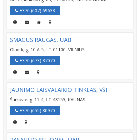
+370 (607) 69633
SMAGUS RAUGAS, UAB
Olandų g. 10 A-5, LT-01100, VILNIUS
+370 (673) 37070
JAUNIMO LAISVALAIKIO TINKLAS, VšĮ
Šarkuvos g. 11-4, LT-48155, KAUNAS
+370 (655) 80970
PASAULIO KELIONĖS, UAB