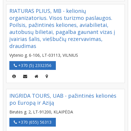
RIATURAS PLIUS, MB - kelionių
organizatorius. Visos turizmo paslaugos.
Poilsis, pažintinės keliones, aviabilietai,
autobusų bilietai, pagalba gaunant vizas į
įvairias šalis, viešbučių rezervavimas,
draudimas
Vytenio g. 6-106, LT-03113, VILNIUS
+370 (5) 2332356
INGRIDA TOURS, UAB - pažintinės kelionės
po Europą ir Aziją
Birutės g. 2, LT-91200, KLAIPĖDA
+370 (655) 56313