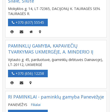
Šilalė, Šilutė
Mokyklos g. 14, LT-72365, DACIJONŲ K. TAURAGĖS SEN.
TAURAGĖS R.
+370 (637) 55545
PAMINKLŲ GAMYBA, KAPAVIEČIŲ
TVARKYMAS UKMERGĖJE, A. MINDERIO IĮ
Vytauto g. 45, parduotuvė, (paminklų dirbtuvės Dainavoje),
LT-20112, UKMERGĖ
+370 (656) 12258
RI PAMINKLAI - paminklų gamyba Panevėžyje
PANEVĖŽYS
Filialai