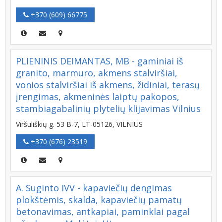
+370 (609) 66775
PLIENINIS DEIMANTAS, MB - gaminiai iš
granito, marmuro, akmens stalviršiai,
vonios stalviršiai iš akmens, židiniai, terasų
įrengimas, akmeninės laiptų pakopos,
stambiagabalinių plytelių klijavimas Vilnius
Viršuliškių g. 53 B-7, LT-05126, VILNIUS
+370 (676) 23519
A. Suginto IVV - kapaviečių dengimas
plokštėmis, skalda, kapaviečių pamatų
betonavimas, antkapiai, paminklai pagal