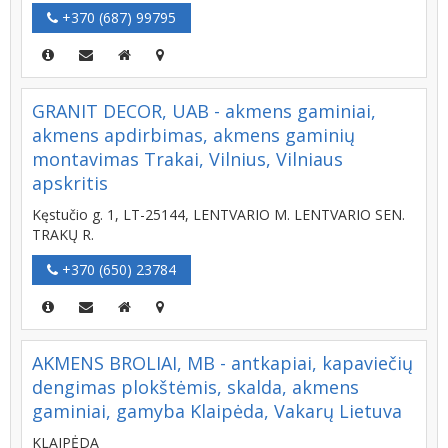
+370 (687) 99795
GRANIT DECOR, UAB - akmens gaminiai,
akmens apdirbimas, akmens gaminių
montavimas Trakai, Vilnius, Vilniaus
apskritis
Kęstučio g. 1, LT-25144, LENTVARIO M. LENTVARIO SEN.
TRAKŲ R.
+370 (650) 23784
AKMENS BROLIAI, MB - antkapiai, kapaviečių
dengimas plokštėmis, skalda, akmens
gaminiai, gamyba Klaipėda, Vakarų Lietuva
KLAIPĖDA