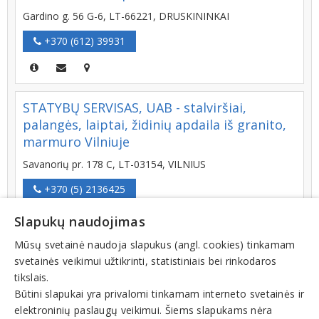
Gardino g. 56 G-6, LT-66221, DRUSKININKAI
+370 (612) 39931
STATYBŲ SERVISAS, UAB - stalviršiai,
palangės, laiptai, židinių apdaila iš granito,
marmuro Vilniuje
Savanorių pr. 178 C, LT-03154, VILNIUS
+370 (5) 2136425
Slapukų naudojimas
Mūsų svetainė naudoja slapukus (angl. cookies) tinkamam
ALGIMANTO PUOLIO ĮMONĖ
svetainės veikimui užtikrinti, statistiniais bei rinkodaros
tikslais.
Paminklų gamyba, gaminiai iš granito
Būtini slapukai yra privalomi tinkamam interneto svetainės ir
J. Tumo-Vaižganto g. 32, (buvusio malūno patalpose), LT-
elektroninių paslaugų veikimui. Šiems slapukams nėra
29351, SVĖDASAI SVĖDASŲ SEN. ANYKŠČIŲ R.