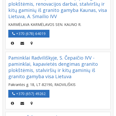
plokštėmis, renovacijos darbai, stalviršių ir
kitų gaminių iš granito gamyba Kaunas, visa
Lietuva, A. Smailio IVV
KARMĖLAVA KARMĖLAVOS SEN. KAUNO R.
+370 (678) 64019
Paminklai Radviliškyje, S. Čepaičio IVV -
paminklai, kapavietės dengimas granito
plokštėmis, stalviršių ir kitų gaminių iš
granito gamyba visa Lietuva
Pakrantės g. 18, LT-82190, RADVILIŠKIS
+370 (657) 49262