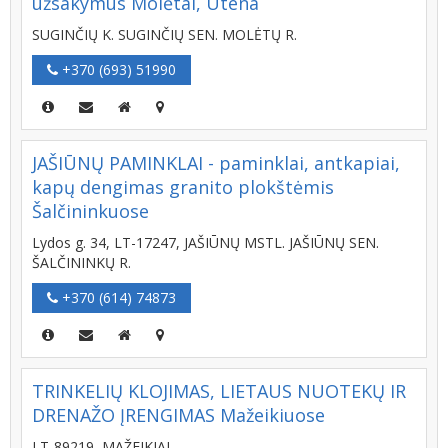
užsakymus Molėtai, Utena
SUGINČIŲ K. SUGINČIŲ SEN. MOLĖTŲ R.
+370 (693) 51990
JAŠIŪNŲ PAMINKLAI - paminklai, antkapiai,
kapų dengimas granito plokštėmis
Šalčininkuose
Lydos g. 34, LT-17247, JAŠIŪNŲ MSTL. JAŠIŪNŲ SEN.
ŠALČININKŲ R.
+370 (614) 74873
TRINKELIŲ KLOJIMAS, LIETAUS NUOTEKŲ IR
DRENAŽO ĮRENGIMAS Mažeikiuose
LT-89219, MAŽEIKIAI