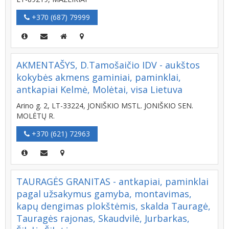
+370 (687) 79999
AKMENTAŠYS, D.Tamošaičio IDV - aukštos
kokybės akmens gaminiai, paminklai,
antkapiai Kelmė, Molėtai, visa Lietuva
Arino g. 2, LT-33224, JONIŠKIO MSTL. JONIŠKIO SEN.
MOLĖTŲ R.
+370 (621) 72963
TAURAGĖS GRANITAS - antkapiai, paminklai
pagal užsakymus gamyba, montavimas,
kapų dengimas plokštėmis, skalda Tauragė,
Tauragės rajonas, Skaudvilė, Jurbarkas,