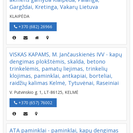
Gargždai, Kretinga, Vakarų Lietuva
KLAIPĖDA
+370 (682) 26966
VISKAS KAPAMS, M. Jančauskienės IVV - kapų
dengimas plokštėmis, skalda, betono
trinkelėmis, pamatų liejimas, trinkelių
klojimas, paminklai, antkapiai, borteliai,
raidžių kalimas Kelmė, Tytuvėnai, Raseiniai
V. Putvinskio g. 1, LT-86125, KELMĖ
+370 (657) 76002
ATA paminklai - paminklai, kapų dengimas