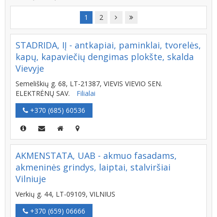
1
2
STADRIDA, IĮ - antkapiai, paminklai, tvorelės,
kapų, kapaviečių dengimas plokšte, skalda
Vievyje
Semeliškių g. 68, LT-21387, VIEVIS VIEVIO SEN.
ELEKTRĖNŲ SAV.
Filialai
+370 (685) 60536
AKMENSTATA, UAB - akmuo fasadams,
akmeninės grindys, laiptai, stalviršiai
Vilniuje
Verkių g. 44, LT-09109, VILNIUS
+370 (659) 06666