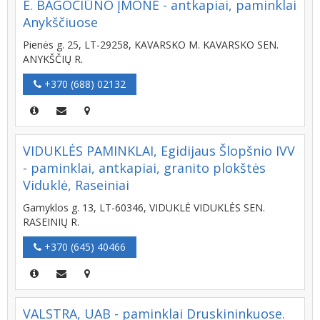
E. BAGOČIŪNO ĮMONĖ - antkapiai, paminklai
Anykščiuose
Pienės g. 25, LT-29258, KAVARSKO M. KAVARSKO SEN.
ANYKŠČIŲ R.
+370 (688) 02132
VIDUKLĖS PAMINKLAI, Egidijaus Šlopšnio IVV
- paminklai, antkapiai, granito plokštės
Viduklė, Raseiniai
Gamyklos g. 13, LT-60346, VIDUKLĖ VIDUKLĖS SEN.
RASEINIŲ R.
+370 (645) 40466
VALSTRA, UAB - paminklai Druskininkuose.