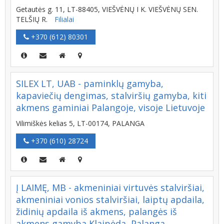
Getautės g. 11, LT-88405, VIEŠVĖNŲ I K. VIEŠVĖNŲ SEN.
TELŠIŲ R.
Filialai
+370 (612) 80301
SILEX LT, UAB - paminklų gamyba,
kapaviečių dengimas, stalviršių gamyba, kiti
akmens gaminiai Palangoje, visoje Lietuvoje
Vilimiškės kelias 5, LT-00174, PALANGA
+370 (610) 28724
Į LAIMĘ, MB - akmeniniai virtuvės stalviršiai,
akmeniniai vonios stalviršiai, laiptų apdaila,
židinių apdaila iš akmens, palangės iš
akmens gamyba Klaipėda, Palanga,