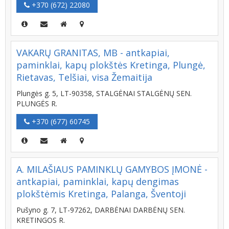
+370 (672) 22080
VAKARŲ GRANITAS, MB - antkapiai,
paminklai, kapų plokštės Kretinga, Plungė,
Rietavas, Telšiai, visa Žemaitija
Plungės g. 5, LT-90358, STALGĖNAI STALGĖNŲ SEN.
PLUNGĖS R.
+370 (677) 60745
A. MILAŠIAUS PAMINKLŲ GAMYBOS ĮMONĖ -
antkapiai, paminklai, kapų dengimas
plokštėmis Kretinga, Palanga, Šventoji
Pušyno g. 7, LT-97262, DARBĖNAI DARBĖNŲ SEN.
KRETINGOS R.