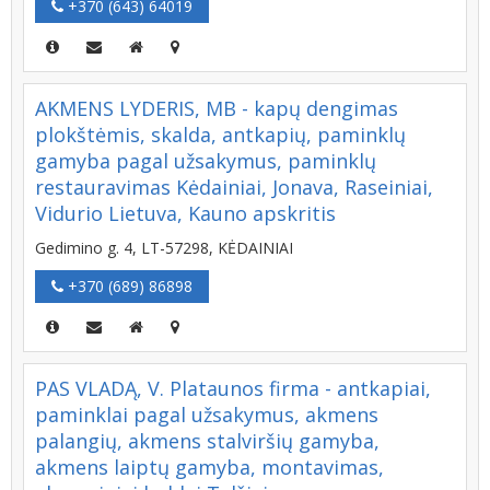
+370 (643) 64019
AKMENS LYDERIS, MB - kapų dengimas
plokštėmis, skalda, antkapių, paminklų
gamyba pagal užsakymus, paminklų
restauravimas Kėdainiai, Jonava, Raseiniai,
Vidurio Lietuva, Kauno apskritis
Gedimino g. 4, LT-57298, KĖDAINIAI
+370 (689) 86898
PAS VLADĄ, V. Plataunos firma - antkapiai,
paminklai pagal užsakymus, akmens
palangių, akmens stalviršių gamyba,
akmens laiptų gamyba, montavimas,