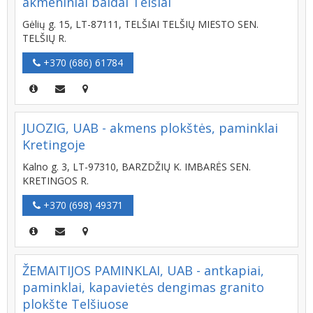
akmeniniai baldai Telšiai
Gėlių g. 15, LT-87111, TELŠIAI TELŠIŲ MIESTO SEN.
TELŠIŲ R.
+370 (686) 61784
JUOZIG, UAB - akmens plokštės, paminklai
Kretingoje
Kalno g. 3, LT-97310, BARZDŽIŲ K. IMBARĖS SEN.
KRETINGOS R.
+370 (698) 49371
ŽEMAITIJOS PAMINKLAI, UAB - antkapiai,
paminklai, kapavietės dengimas granito
plokšte Telšiuose