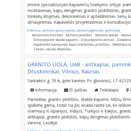
Įmonė specializuojasi kapaviečių tvarkymo srityje: pam
montavimas, kapų dengimas granito plokštėmis, grani
trinkelių klojimas, dekoravimas ir apželdinimas. Senų 
atnaujinimas. Kapavietės projektavimas ir konsultacijo
Akmuo, akmens apdorojimas, akmens gaminiai, paminklai
Akmeninės tvorelės
Akmens plokštės
Akmens skalda
Akmen
Dekoratyvinė skalda kapams
Dekoratyvinis akmuo
Detalės 
Kapavietės tvarkymas, kapo tvarkymas, priežiūra
Natūralus 
Teksto, vaizdo iškalimas
GRANITO UOLA, UAB - antkapiai, paminkla
Druskininkai, Vilnius, Kaunas
Santaikos g. 29 A, (prie kavinės Po gluosniu), LT-621
Informacija
El. paštas
Tinklalapis
Paminklai, granito plokštės, skalda kapams. Mūsų firma 
spalvinę gamą, todėl čia Jūs visada rasite tai, ko iešk
marmurą iš Ispanijos, Indijos, Turkijos ir Italijos, grani
antkapiai, granito plokštės, kapų dengimas plokštėmis A
Varėna, Lazdijai.
Akmuo, akmens apdorojimas, akmens gaminiai, paminklai