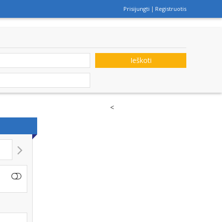
Prisijungti
Registruotis
Ieškoti
<