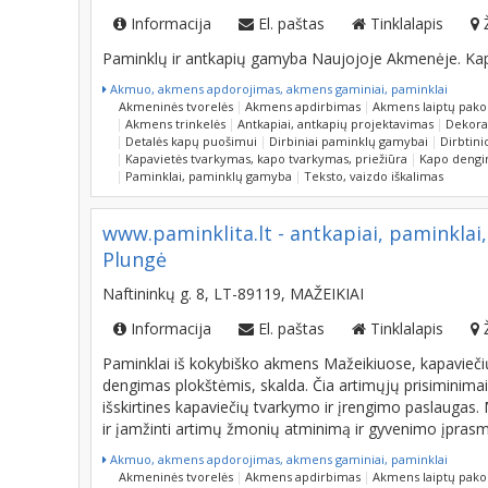
Informacija
El. paštas
Tinklalapis
Paminklų ir antkapių gamyba Naujojoje Akmenėje. Kap
Akmuo, akmens apdorojimas, akmens gaminiai, paminklai
Akmeninės tvorelės
Akmens apdirbimas
Akmens laiptų pak
Akmens trinkelės
Antkapiai, antkapių projektavimas
Dekora
Detalės kapų puošimui
Dirbiniai paminklų gamybai
Dirbtin
Kapavietės tvarkymas, kapo tvarkymas, priežiūra
Kapo dengi
Paminklai, paminklų gamyba
Teksto, vaizdo iškalimas
www.paminklita.lt - antkapiai, paminklai
Plungė
Naftininkų g. 8, LT-89119, MAŽEIKIAI
Informacija
El. paštas
Tinklalapis
Paminklai iš kokybiško akmens Mažeikiuose, kapavieči
dengimas plokštėmis, skalda. Čia artimųjų prisiminima
išskirtines kapaviečių tvarkymo ir įrengimo paslauga
ir įamžinti artimų žmonių atminimą ir gyvenimo įprasm
Akmuo, akmens apdorojimas, akmens gaminiai, paminklai
Akmeninės tvorelės
Akmens apdirbimas
Akmens laiptų pak