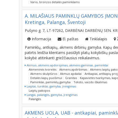
Vario, bronzos detalės paminklams
A. MILAŠIAUS PAMINKLŲ GAMYBOS ĮMONĖ -
Kretinga, Palanga, Šventoji
Pušyno g. 7, LT-97262, DARBĖNAI DARBĖNŲ SEN. KR
Informacija
El. paštas
Tinklalapis
Paminklų, antkapių, akmens dirbinių gamyba. Kapų d
patirtis leidžia klientams pasiūlyti platų kokybiškų pas
kokybė atitinkanti griežčiausius reikalavimus.
Akmuo, akmens apdorojimas, akmens gaminiai, paminklai
Akmeninės tvorelės
Akmens apdirbimas
Akmens laiptų pak
Akmens skulptūros
Akmuo apdailai
Antkapiai, antkapių pro
Detalės kapų puošimui
Granitas
Kapavietės tvarkymas, kapo
Paminklai, paminklų gamyba
Teksto, vaizdo iškalimas
Laiptai, turėklai, gamyba, įrengimas
Laiptų pakopos
Langai, palangės, gamyba, įrengimas
Palangės
AKMENS UOLA, UAB - antkapiai, paminkl