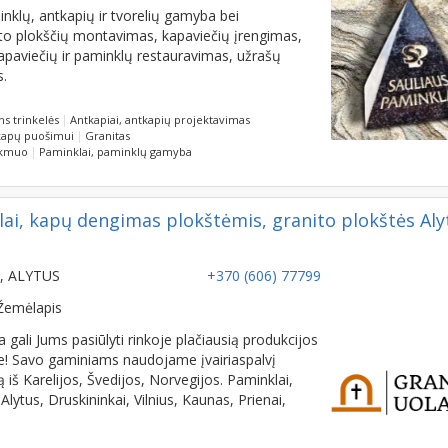
inklų, antkapių ir tvorelių gamyba bei
to plokščių montavimas, kapaviečių įrengimas,
kapaviečių ir paminklų restauravimas, užrašų
s.
s trinkelės
Antkapiai, antkapių projektavimas
kapų puošimui
Granitas
akmuo
Paminklai, paminklų gamyba
i, kapų dengimas plokštėmis, granito plokštės Aly
23, ALYTUS
+370 (606) 77799
Žemėlapis
gali Jums pasiūlyti rinkoje plačiausią produkcijos
ote! Savo gaminiams naudojame įvairiaspalvį
tą iš Karelijos, Švedijos, Norvegijos. Paminklai,
lytus, Druskininkai, Vilnius, Kaunas, Prienai,