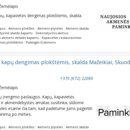
Žemėlapis
ų, kapavietės dengimas plokštėmis, skalda.
opos
Akmens plokštės
Akmens plytelės
Akmens skalda
tyvinė skalda kapams
Dekoratyvinis akmuo
io akmens detalės kapams
Kapavietės restauravimas
mas plokštėmis
Palangės iš akmens
, kapų dengimas plokštėmis, skalda Mažeikiai, Skuod
+370 (672) 22080
Žemėlapis
ų įrengimo paslaugos. Kapų, kapavietės
i ir akmendirbystės amatas susitinka: siūlome
s. Mes esame čia tam, kad padėtume Jums pagerbti
inimą po mirties.
opos
Akmens plokštės
Akmens plytelės
Akmens skalda