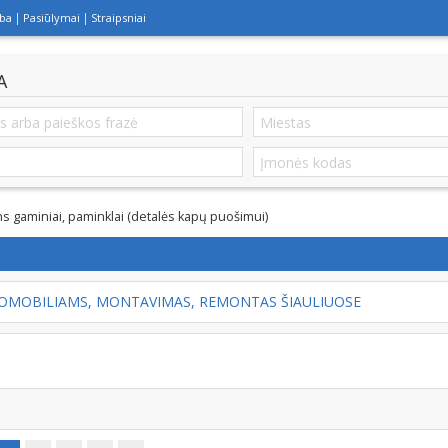
lba
Pasiūlymai
Straipsniai
A
gaminiai, paminklai (detalės kapų puošimui)
TOMOBILIAMS, MONTAVIMAS, REMONTAS ŠIAULIUOSE