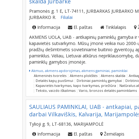
skalda Jurbarke
Pramonės g. 1 E, LT-74111, JURBARKAS JURBARKO M
JURBARKO R.
Filialai
Informacija
El. paštas
Tinklalapis
AKMENS UOLA, UAB - antkapinių paminklų gamyba ir vis
kapavietės sutvarkymo. Mūsų įmonė veikia nuo 2000-ųjų
pradžių dešimtmetis sovietiniame buitinio gyventojų 
paminklus. Vėliau, Lietuvai atkūrus nepriklausomybę, d
paminklų gamybos įmonėje.
Akmuo, akmens apdorojimas, akmens gaminiai, paminklai
Akmeninės tvorelės
Akmens plokštės
Akmens skalda
Antkap
Detalės kapų puošimui
Dirbiniai paminklų gamybai
Dirbtin
Kapavietės tvarkymas, kapo tvarkymas, priežiūra
Natūralus 
Teksto, vaizdo iškalimas
Vario, bronzos detalės paminklams
SAULIAUS PAMINKLAI, UAB - antkapiai, p
darbai Vilkaviškis, Kalvarija, Marijampolė
Tylioji g. 9, LT-68136, MARIJAMPOLĖ
Informacija
El. paštas
Žemėlapis