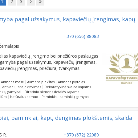
1
2
3
amyba pagal užsakymus, kapaviečių įrengimas, kapų
+370 (656) 88083
Žemėlapis
alias kapaviečių įrengimo bei priežiūros paslaugas
lai gamyba pagal užsakymus, kapaviečių įrengimas,
apaviečių įrengimas, priežiūra, tvarkymas.
Akmens masė
Akmens plokštės
Akmens plytelės
i, antkapių projektavimas
Dekoratyvinė skalda kapams
inklų gamybai
Dirbtinio akmens detalės kapams
iūra
Natūralus akmuo
Paminklai, paminklų gamyba
ai, paminklai, kapų dengimas plokštėmis, skalda
 R.
+370 (672) 22080