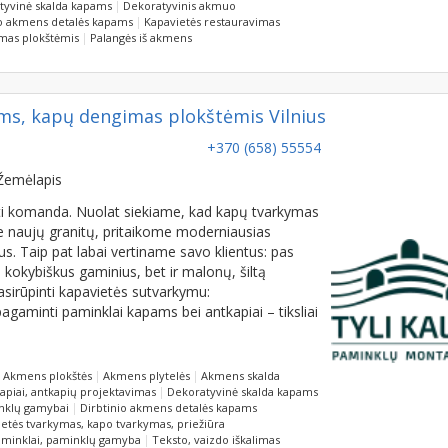
tyvinė skalda kapams
Dekoratyvinis akmuo
io akmens detalės kapams
Kapavietės restauravimas
mas plokštėmis
Palangės iš akmens
ms, kapų dengimas plokštėmis Vilnius
+370 (658) 55554
Žemėlapis
rinti komanda. Nuolat siekiame, kad kapų tvarkymas
 naujų granitų, pritaikome moderniausias
s. Taip pat labai vertiname savo klientus: pas
, kokybiškus gaminius, bet ir malonų, šiltą
irūpinti kapavietės sutvarkymu:
gaminti paminklai kapams bei antkapiai – tiksliai
Akmens plokštės
Akmens plytelės
Akmens skalda
apiai, antkapių projektavimas
Dekoratyvinė skalda kapams
inklų gamybai
Dirbtinio akmens detalės kapams
etės tvarkymas, kapo tvarkymas, priežiūra
minklai, paminklų gamyba
Teksto, vaizdo iškalimas