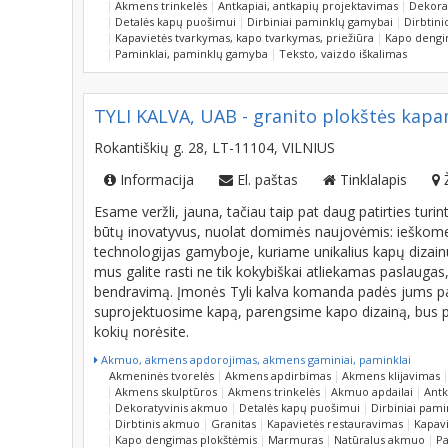
Akmens trinkelės
Antkapiai, antkapių projektavimas
Dekora
Detalės kapų puošimui
Dirbiniai paminklų gamybai
Dirbtin
Kapavietės tvarkymas, kapo tvarkymas, priežiūra
Kapo dengi
Paminklai, paminklų gamyba
Teksto, vaizdo iškalimas
TYLI KALVA, UAB - granito plokštės kapa
Rokantiškių g. 28, LT-11104, VILNIUS
Informacija
El. paštas
Tinklalapis
Esame veržli, jauna, tačiau taip pat daug patirties tu
būtų inovatyvus, nuolat domimės naujovėmis: ieškome
technologijas gamyboje, kuriame unikalius kapų dizainu
mus galite rasti ne tik kokybiškai atliekamas paslaugas
bendravimą. Įmonės Tyli kalva komanda padės jums pas
suprojektuosime kapą, parengsime kapo dizainą, bus pa
kokių norėsite.
Akmuo, akmens apdorojimas, akmens gaminiai, paminklai
Akmeninės tvorelės
Akmens apdirbimas
Akmens klijavimas
Akmens skulptūros
Akmens trinkelės
Akmuo apdailai
Antk
Dekoratyvinis akmuo
Detalės kapų puošimui
Dirbiniai pam
Dirbtinis akmuo
Granitas
Kapavietės restauravimas
Kapavi
Kapo dengimas plokštėmis
Marmuras
Natūralus akmuo
Pa