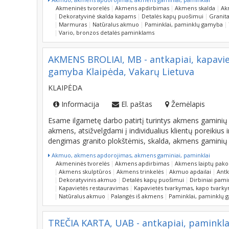
Akmeninės tvorelės
Akmens apdirbimas
Akmens skalda
Ak
Dekoratyvinė skalda kapams
Detalės kapų puošimui
Granit
Marmuras
Natūralus akmuo
Paminklai, paminklų gamyba
Vario, bronzos detalės paminklams
AKMENS BROLIAI, MB - antkapiai, kapavie
gamyba Klaipėda, Vakarų Lietuva
KLAIPĖDA
Informacija
El. paštas
Žemėlapis
Esame ilgametę darbo patirtį turintys akmens gaminių 
akmens, atsižvelgdami į individualius klientų poreikiu
dengimas granito plokštėmis, skalda, akmens gamini
Akmuo, akmens apdorojimas, akmens gaminiai, paminklai
Akmeninės tvorelės
Akmens apdirbimas
Akmens laiptų pak
Akmens skulptūros
Akmens trinkelės
Akmuo apdailai
Antk
Dekoratyvinis akmuo
Detalės kapų puošimui
Dirbiniai pam
Kapavietės restauravimas
Kapavietės tvarkymas, kapo tvarky
Natūralus akmuo
Palangės iš akmens
Paminklai, paminklų 
TREČIA KARTA, UAB - antkapiai, pamink