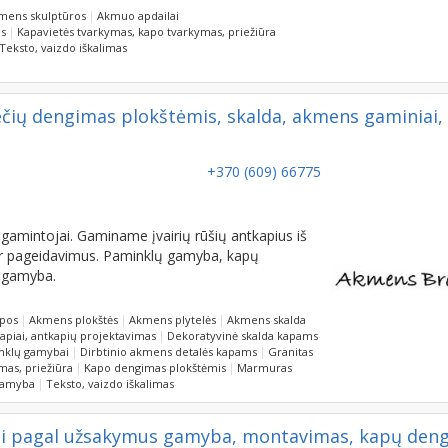
mens skulptūros
Akmuo apdailai
as
Kapavietės tvarkymas, kapo tvarkymas, priežiūra
Teksto, vaizdo iškalimas
čių dengimas plokštėmis, skalda, akmens gaminiai,
+370 (609) 66775
gamintojai. Gaminame įvairių rūšių antkapius iš
s ir pageidavimus. Paminklų gamyba, kapų
ų gamyba.
opos
Akmens plokštės
Akmens plytelės
Akmens skalda
apiai, antkapių projektavimas
Dekoratyvinė skalda kapams
inklų gamybai
Dirbtinio akmens detalės kapams
Granitas
mas, priežiūra
Kapo dengimas plokštėmis
Marmuras
gamyba
Teksto, vaizdo iškalimas
lai pagal užsakymus gamyba, montavimas, kapų den