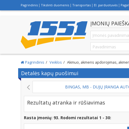
Pagrindinis
Tikslinti duomenis
Transportas
El. parduotuvės
Paga
ĮMONIŲ PAIEŠK
Pagrindinis
Veiklos
Akmuo, akmens apdorojimas, akmens 
Detalės kapų puošimui
BINGAS, MB - DUJŲ ĮRANGA AU
Rezultatų atranka ir rūšiavimas
Rasta įmonių: 93. Rodomi rezultatai 1 - 30: