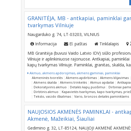
GRANITĖJA, MB - antkapiai, paminklai g
tvarkymas Vilniuje
Naugarduko g. 74, LT-03203, VILNIUS
Informacija
El. paštas
Tinklalapis
MB Granitėja (buvusi Vaido Latvio IDV) siūlo profesion
Vilniuje ir aplinkiniuose rajonuose. Antkapiai, pamink
kapų tvarkymas Vilniuje. Paminklai, granitas, skalda, k
Akmuo, akmens apdorojimas, akmens gaminiai, paminklai
Akmeninės tvorelės
Akmens apdirbimas
Akmens klijavimas
Akmens skalda
Akmens trinkelės
Akmuo apdailai
Antkapia
Dekoratyvinis akmuo
Detalės kapų puošimui
Dirbiniai pam
Dirbtinis akmuo
Kapavietės tvarkymas, kapo tvarkymas, priež
Teksto, vaizdo iškalimas
Vario, bronzos detalės paminklams
NAUJOSIOS AKMENĖS PAMINKLAI - antkapi
Akmenė, Mažeikiai, Šiauliai
Gedimino g. 32, LT-85124, NAUJOJI AKMENĖ AKMENĖS