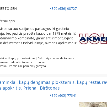
IESTO SEN.
+370 (656) 08727
Žemėlapis
os su tuo susijusios paslaugos iki galutinio
, bet patirtis pradėta kaupti dar 1978 metais. Iš
aptarnavimo kombinate, gaminant ir montuojant
ar dešimtmetis individualioje, akmens apdirbimo ir
iai, antkapių projektavimas
Dekoratyvinė skalda kapams
io akmens detalės kapams
Granitas
akmuo
Paminklai, paminklų gamyba
aminklai, kapų dengimas plokštėmis, kapų restaur
s apskritis, Prienai, Birštonas
+370 (605) 77341