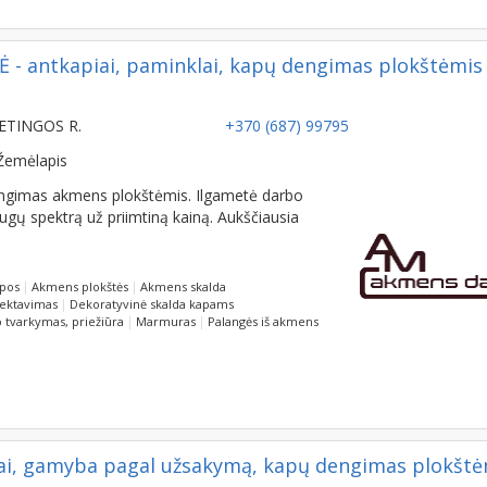
 antkapiai, paminklai, kapų dengimas plokštėmis
ETINGOS R.
+370 (687) 99795
Žemėlapis
engimas akmens plokštėmis. Ilgametė darbo
laugų spektrą už priimtiną kainą. Aukščiausia
opos
Akmens plokštės
Akmens skalda
jektavimas
Dekoratyvinė skalda kapams
 tvarkymas, priežiūra
Marmuras
Palangės iš akmens
ai, gamyba pagal užsakymą, kapų dengimas plokštė