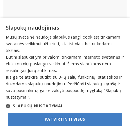
Slapukų naudojimas
Mūsų svetainė naudoja slapukus (angl. cookies) tinkamam
svetainės veikimui užtikrinti, statistiniais bei rinkodaros
tikslais.
Būtini slapukai yra privalomi tinkamam interneto svetainės ir
elektroninių paslaugų veikimui. Šiems slapukams nėra
reikalingas Jūsų sutikimas.
Jūs galite atskirai sutikti su 3-ių šalių funkcinių, statistikos ir
rinkodaros slapukų naudojimu. Peržiūrėti slapukų sąrašą ir
savo pasirinkimą galite valdyti paspaudę mygtuką "Slapukų
nustatymai".
SLAPUKŲ NUSTATYMAI
PATVIRTINTI VISUS
© INFOMINTA, UAB. Visos teisės saugomos. Telefonas
+370 6900 1551
. El. paštas
info@1551.info