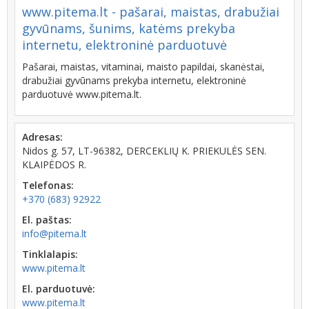
www.pitema.lt - pašarai, maistas, drabužiai
gyvūnams, šunims, katėms prekyba
internetu, elektroninė parduotuvė
Pašarai, maistas, vitaminai, maisto papildai, skanėstai,
drabužiai gyvūnams prekyba internetu, elektroninė
parduotuvė www.pitema.lt.
Adresas:
Nidos g. 57, LT-96382, DERCEKLIŲ K. PRIEKULĖS SEN.
KLAIPĖDOS R.
Telefonas:
+370 (683) 92922
El. paštas:
info@pitema.lt
Tinklalapis:
www.pitema.lt
El. parduotuvė:
www.pitema.lt