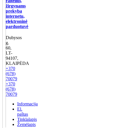
raiteliui,
žirgynams
prekyba
internetu,
elektroninė
parduotuvė
Dubysos
g.
60,
LT-
94107,
KLAIPĖDA
+370
(678)
70079
+370
(678)
70079
Informacija
El.
paštas
Tinklalapis
Žemėlapis