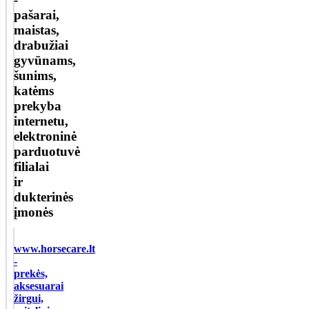
pašarai,
maistas,
drabužiai
gyvūnams,
šunims,
katėms
prekyba
internetu,
elektroninė
parduotuvė
filialai
ir
dukterinės
įmonės
www.horsecare.lt
-
prekės,
aksesuarai
žirgui,