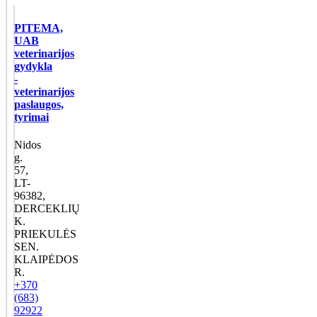
PITEMA,
UAB
veterinarijos
gydykla
-
veterinarijos
paslaugos,
tyrimai
Nidos
g.
57,
LT-
96382,
DERCEKLIŲ
K.
PRIEKULĖS
SEN.
KLAIPĖDOS
R.
+370
(683)
92922