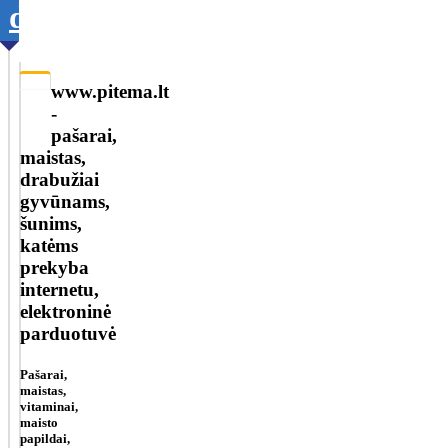
duomenis
www.pitema.lt
-
pašarai,
maistas,
drabužiai
gyvūnams,
šunims,
katėms
prekyba
internetu,
elektroninė
parduotuvė
Pašarai,
maistas,
vitaminai,
maisto
papildai,