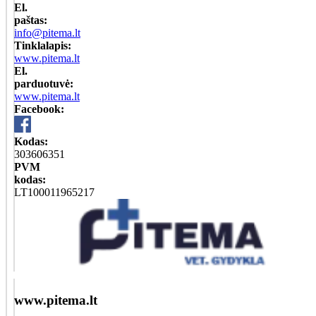
El.
paštas:
info@pitema.lt
Tinklalapis:
www.pitema.lt
El.
parduotuvė:
www.pitema.lt
Facebook:
Kodas:
303606351
PVM
kodas:
LT100011965217
www.pitema.lt
-