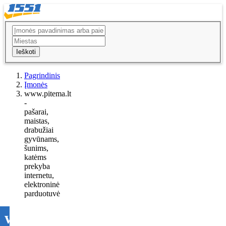
Ieškoti
Pagrindinis
Įmonės
www.pitema.lt
-
pašarai,
maistas,
drabužiai
gyvūnams,
šunims,
katėms
prekyba
internetu,
elektroninė
parduotuvė
www.pitema.lt