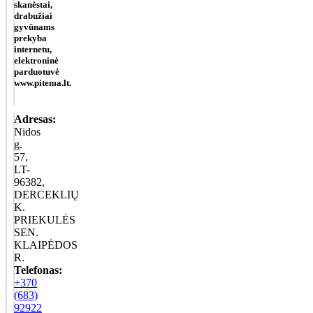
skanėstai,
drabužiai
gyvūnams
prekyba
internetu,
elektroninė
parduotuvė
www.pitema.lt.
Adresas:
Nidos
g.
57,
LT-
96382,
DERCEKLIŲ
K.
PRIEKULĖS
SEN.
KLAIPĖDOS
R.
Telefonas:
+370
(683)
92922