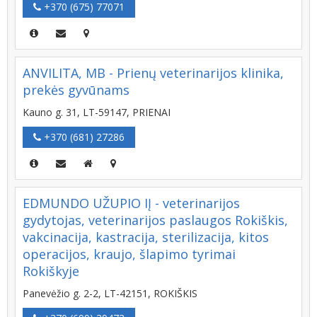
+370 (675) 77071
ANVILITA, MB - Prienų veterinarijos klinika,
prekės gyvūnams
Kauno g. 31, LT-59147, PRIENAI
+370 (681) 27286
EDMUNDO UŽUPIO IĮ - veterinarijos
gydytojas, veterinarijos paslaugos Rokiškis,
vakcinacija, kastracija, sterilizacija, kitos
operacijos, kraujo, šlapimo tyrimai
Rokiškyje
Panevėžio g. 2-2, LT-42151, ROKIŠKIS