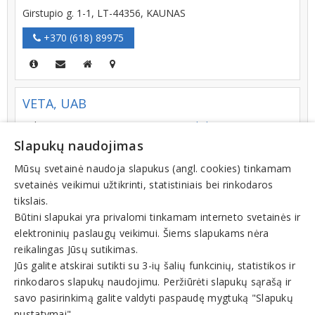
Girstupio g. 1-1, LT-44356, KAUNAS
+370 (618) 89975
VETA, UAB
Kalvarijų g. 62, LT-09304, VILNIUS
Filialai
Slapukų naudojimas
+370 (5) 2724390
Mūsų svetainė naudoja slapukus (angl. cookies) tinkamam
svetainės veikimui užtikrinti, statistiniais bei rinkodaros
tikslais.
Rasos Šidiškienės veterinarijos įmonė
Būtini slapukai yra privalomi tinkamam interneto svetainės ir
elektroninių paslaugų veikimui. Šiems slapukams nėra
LT-29301, VAŠUOKĖNŲ K. TROŠKŪNŲ SEN. ANYKŠČIŲ R.
reikalingas Jūsų sutikimas.
+370 (381) 56452
Jūs galite atskirai sutikti su 3-ių šalių funkcinių, statistikos ir
rinkodaros slapukų naudojimu. Peržiūrėti slapukų sąrašą ir
savo pasirinkimą galite valdyti paspaudę mygtuką "Slapukų
nustatymai".