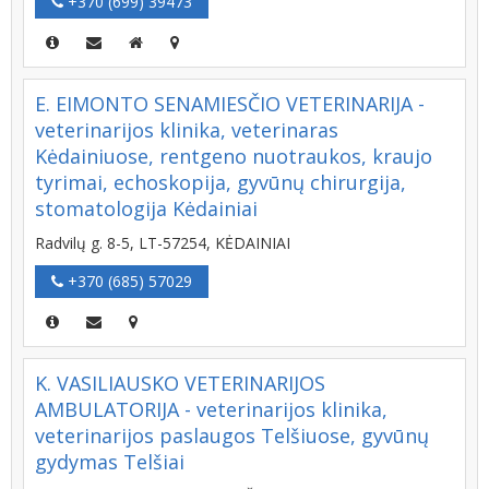
+370 (699) 39473
E. EIMONTO SENAMIESČIO VETERINARIJA -
veterinarijos klinika, veterinaras
Kėdainiuose, rentgeno nuotraukos, kraujo
tyrimai, echoskopija, gyvūnų chirurgija,
stomatologija Kėdainiai
Radvilų g. 8-5, LT-57254, KĖDAINIAI
+370 (685) 57029
K. VASILIAUSKO VETERINARIJOS
AMBULATORIJA - veterinarijos klinika,
veterinarijos paslaugos Telšiuose, gyvūnų
gydymas Telšiai