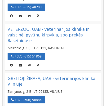
+370 (635) 48203
VETERZOO, UAB - veterinarijos klinika ir
vaistinė, gyvūnų kirpykla, zoo prekės
Raseiniuose
Maironio g. 10, LT-60151, RASEINIAI
+370 (615) 51869
GREITOJI ŽIRAFA, UAB - veterinarijos klinika
Vilniuje
Žemynos g. 2 B, LT-06135, VILNIUS
+370 (606) 98886