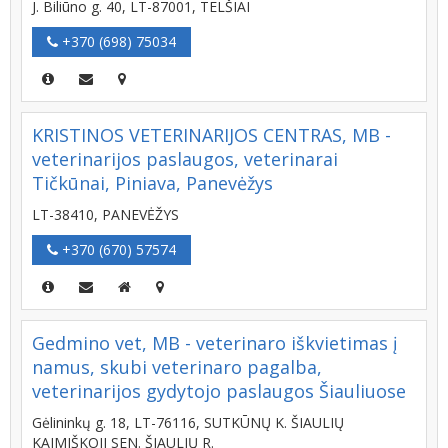
J. Biliūno g. 40, LT-87001, TELŠIAI
+370 (698) 75034
KRISTINOS VETERINARIJOS CENTRAS, MB -
veterinarijos paslaugos, veterinarai
Tičkūnai, Piniava, Panevėžys
LT-38410, PANEVĖŽYS
+370 (670) 57574
Gedmino vet, MB - veterinaro iškvietimas į
namus, skubi veterinaro pagalba,
veterinarijos gydytojo paslaugos Šiauliuose
Gėlininkų g. 18, LT-76116, SUTKŪNŲ K. ŠIAULIŲ
KAIMIŠKOJI SEN. ŠIAULIŲ R.