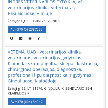
INDRĖS VETERINARIJOS GYDYKLA, VšĮ -
veterinarijos klinika, veterinaras
Pašilaičiuose, Vilniuje
Žemynos g. 1, LT-06126, VILNIUS
+370 (5) 2387533
VETEMA, UAB - veterinarijos klinika,
veterinaras, veterinarijos gydytojas
Klaipėda, skubi pagalba, skiepai, kastracija,
chirurginės operacijos, diagnostika,
profesionali ligų diagnostika ir gydymas
Ginduliuose, Klaipėdoje
Žalioji g. 22, LT-91276, GINDULIŲ K. SENDVARIO SEN.
KLAIPĖDOS R.
+370 (604) 34947