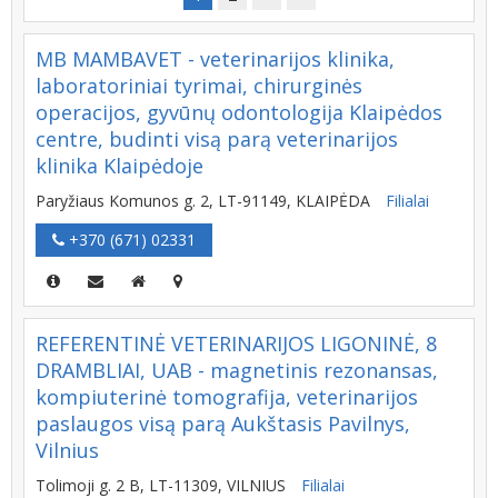
MB MAMBAVET - veterinarijos klinika,
laboratoriniai tyrimai, chirurginės
operacijos, gyvūnų odontologija Klaipėdos
centre, budinti visą parą veterinarijos
klinika Klaipėdoje
Paryžiaus Komunos g. 2, LT-91149, KLAIPĖDA
Filialai
+370 (671) 02331
REFERENTINĖ VETERINARIJOS LIGONINĖ, 8
DRAMBLIAI, UAB - magnetinis rezonansas,
kompiuterinė tomografija, veterinarijos
paslaugos visą parą Aukštasis Pavilnys,
Vilnius
Tolimoji g. 2 B, LT-11309, VILNIUS
Filialai