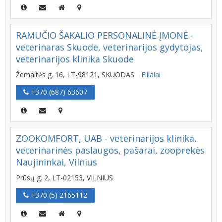
RAMUČIO ŠAKALIO PERSONALINĖ ĮMONĖ -
veterinaras Skuode, veterinarijos gydytojas,
veterinarijos klinika Skuode
Žemaitės g. 16, LT-98121, SKUODAS
Filialai
+370 (687) 63607
ZOOKOMFORT, UAB - veterinarijos klinika,
veterinarinės paslaugos, pašarai, zooprekės
Naujininkai, Vilnius
Prūsų g. 2, LT-02153, VILNIUS
+370 (5) 2165112