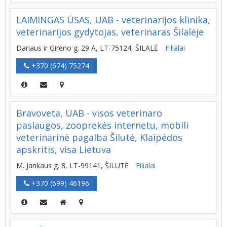
LAIMINGAS ŪSAS, UAB - veterinarijos klinika,
veterinarijos gydytojas, veterinaras Šilalėje
Dariaus ir Girėno g. 29 A, LT-75124, ŠILALĖ
Filialai
+370 (674) 75274
Bravoveta, UAB - visos veterinaro
paslaugos, zooprekės internetu, mobili
veterinarinė pagalba Šilutė, Klaipėdos
apskritis, visa Lietuva
M. Jankaus g. 8, LT-99141, ŠILUTĖ
Filialai
+370 (699) 46196