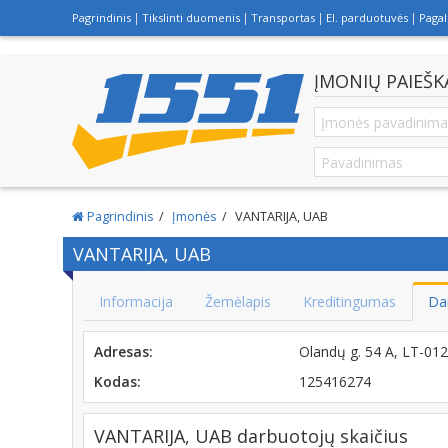
Pagrindinis
Tikslinti duomenis
Transportas
El. parduotuvės
Paga
ĮMONIŲ PAIEŠK
Pagrindinis
Įmonės
VANTARIJA, UAB
VANTARIJA, UAB
Informacija
Žemėlapis
Kreditingumas
Da
Adresas:
Olandų g. 54 A, LT-01
Kodas:
125416274
VANTARIJA, UAB darbuotojų skaičius