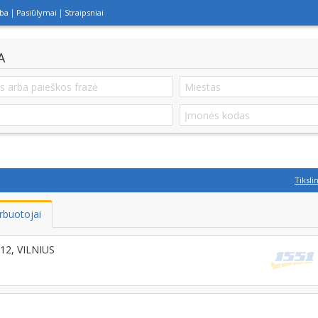
lba
Pasiūlymai
Straipsniai
A
Tiksli
rbuotojai
212, VILNIUS