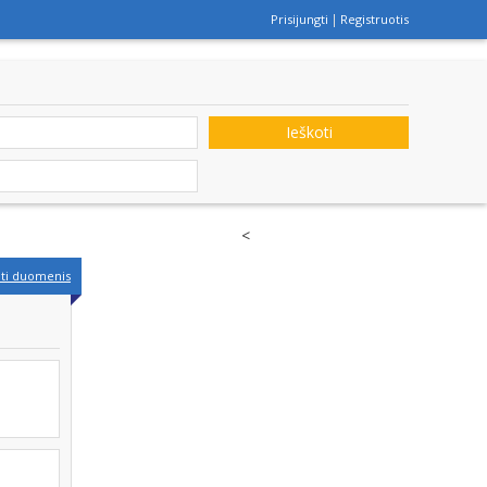
Prisijungti
Registruotis
Ieškoti
<
nti duomenis