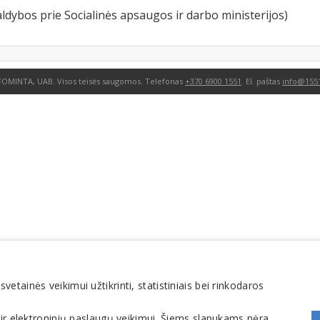
ldybos prie Socialinės apsaugos ir darbo ministerijos)
FOMINTA, UAB. Visos teisės saugomos. Telefonas
+370 6900 1551
. El. paštas
info@1551
tainės veikimui užtikrinti, statistiniais bei rinkodaros
 ir elektroninių paslaugų veikimui. Šiems slapukams nėra