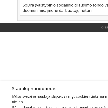
SoDra (valstybinio socialinio draudimo fondo va
duomenimis, įmonė darbuotojų neturi.
© IN
Slapukų naudojimas
Mūsų svetainė naudoja slapukus (angl. cookies) tinkamam sve
tikslais.
Būtini slapukai yra privalomi tinkamam interneto svetainės