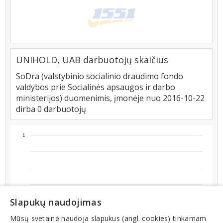
UNIHOLD, UAB darbuotojų skaičius
SoDra (valstybinio socialinio draudimo fondo
valdybos prie Socialinės apsaugos ir darbo
ministerijos) duomenimis, įmonėje nuo 2016-10-22
dirba 0 darbuotojų
1
Slapukų naudojimas
Mūsų svetainė naudoja slapukus (angl. cookies) tinkamam
0