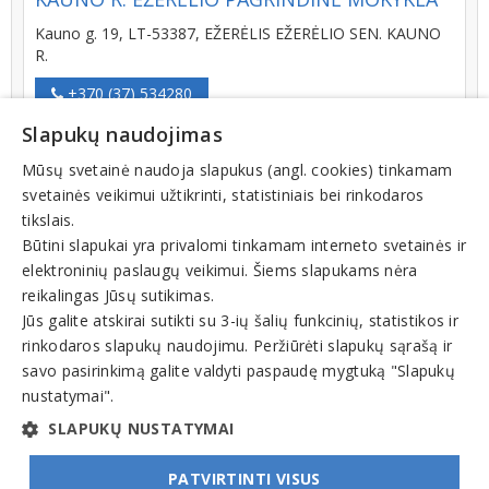
Kauno g. 19, LT-53387, EŽERĖLIS EŽERĖLIO SEN. KAUNO
R.
+370 (37) 534280
Slapukų naudojimas
Mūsų svetainė naudoja slapukus (angl. cookies) tinkamam
KAUNO R. GARLIAVOS JONUČIŲ
svetainės veikimui užtikrinti, statistiniais bei rinkodaros
PROGIMNAZIJA
tikslais.
Būtini slapukai yra privalomi tinkamam interneto svetainės ir
Vasario 16-osios g. 8, LT-53216, GARLIAVA GARLIAVOS
elektroninių paslaugų veikimui. Šiems slapukams nėra
SEN. KAUNO R.
reikalingas Jūsų sutikimas.
+370 (37) 551149
Jūs galite atskirai sutikti su 3-ių šalių funkcinių, statistikos ir
rinkodaros slapukų naudojimu. Peržiūrėti slapukų sąrašą ir
savo pasirinkimą galite valdyti paspaudę mygtuką "Slapukų
nustatymai".
1
2
3
SLAPUKŲ NUSTATYMAI
PATVIRTINTI VISUS
© INFOMINTA, UAB. Visos teisės saugomos. Telefonas
+370 6900 1551
. El. paštas