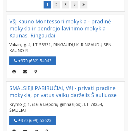
1
2
3
VšĮ Kauno Montessori mokykla - pradinė
mokykla ir bendrojo lavinimo mokykla
Kaunas, Ringaudai
Vakarų g. 4, LT-53331, RINGAUDŲ K. RINGAUDŲ SEN.
KAUNO R.
+370 (682) 54043
SMALSIEJI PABIRUČIAI, VšĮ - privati pradinė
mokykla, privatus vaikų darželis Šiauliuose
Krymo g. 1, (šalia Lieporių gimnazijos), LT-78254,
ŠIAULIAI
+370 (699) 53623