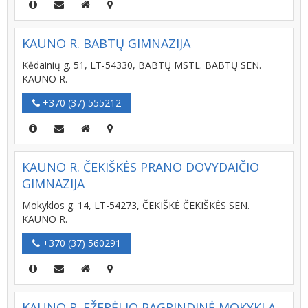
KAUNO R. BABTŲ GIMNAZIJA
Kėdainių g. 51, LT-54330, BABTŲ MSTL. BABTŲ SEN.
KAUNO R.
+370 (37) 555212
KAUNO R. ČEKIŠKĖS PRANO DOVYDAIČIO
GIMNAZIJA
Mokyklos g. 14, LT-54273, ČEKIŠKĖ ČEKIŠKĖS SEN.
KAUNO R.
+370 (37) 560291
KAUNO R. EŽERĖLIO PAGRINDINĖ MOKYKLA