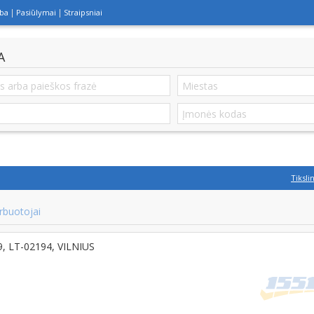
lba
Pasiūlymai
Straipsniai
A
Tiksli
rbuotojai
19, LT-02194, VILNIUS