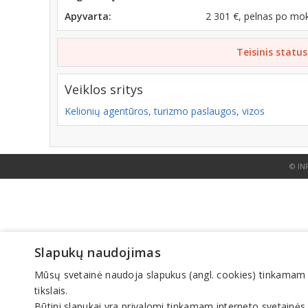
Apyvarta:
2 301 €, pelnas po mo
Teisinis status
Veiklos sritys
Kelionių agentūros, turizmo paslaugos, vizos
© IN
Slapukų naudojimas
Mūsų svetainė naudoja slapukus (angl. cookies) tinkamam sve
tikslais.
Būtini slapukai yra privalomi tinkamam interneto svetainės