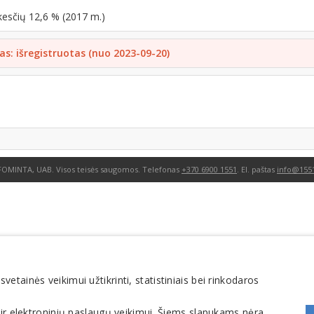
kesčių 12,6 % (2017 m.)
as: išregistruotas (nuo 2023-09-20)
FOMINTA, UAB. Visos teisės saugomos. Telefonas
+370 6900 1551
. El. paštas
info@1551
tainės veikimui užtikrinti, statistiniais bei rinkodaros
 ir elektroninių paslaugų veikimui. Šiems slapukams nėra