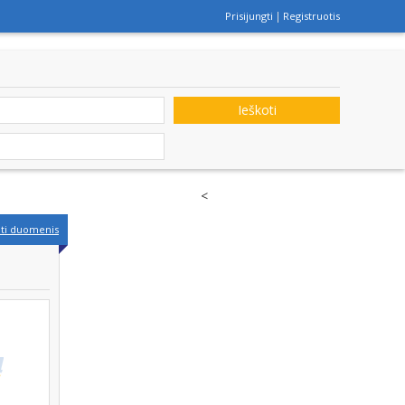
Prisijungti
Registruotis
Ieškoti
<
nti duomenis