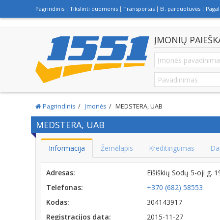
Pagrindinis
Tikslinti duomenis
Transportas
El. parduotuvės
Paga
ĮMONIŲ PAIEŠK
Pagrindinis
Įmonės
MEDSTERA, UAB
MEDSTERA, UAB
Informacija
Žemėlapis
Kreditingumas
Da
Adresas:
Eišiškių Sodų 5-oji g. 
Telefonas:
+370 (682) 58553
Kodas:
304143917
Registracijos data:
2015-11-27