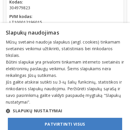
Kodas:
304979823
PVM kodas:
LT100012196015
Registracijos data:
Slapukų naudojimas
2019-01-03
Mūsų svetainė naudoja slapukus (angl. cookies) tinkamam
Darbuotojų skaičius:
svetainės veikimui užtikrinti, statistiniais bei rinkodaros
iki 10 darbuotojų
tikslais.
Apyvarta:
Būtini slapukai yra privalomi tinkamam interneto svetainės ir
810 994 €, pelnas po mokesčių 0,9 % (2025 m.)
elektroninių paslaugų veikimui. Šiems slapukams nėra
Skola Sodrai:
reikalingas Jūsų sutikimas.
25.96 € (nuo 2026-08-03 dienos)
Jūs galite atskirai sutikti su 3-ių šalių funkcinių, statistikos ir
rinkodaros slapukų naudojimu. Peržiūrėti slapukų sąrašą ir
savo pasirinkimą galite valdyti paspaudę mygtuką "Slapukų
nustatymai".
SLAPUKŲ NUSTATYMAI
PATVIRTINTI VISUS
© INFOMINTA, UAB. Visos teisės saugomos. Telefonas
+370 6900 1551
. El. paštas