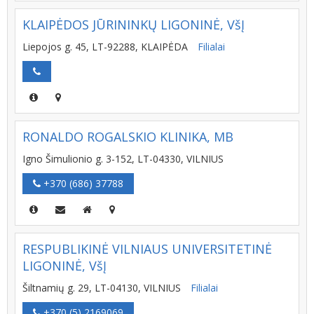
KLAIPĖDOS JŪRININKŲ LIGONINĖ, VšĮ
Liepojos g. 45, LT-92288, KLAIPĖDA
Filialai
RONALDO ROGALSKIO KLINIKA, MB
Igno Šimulionio g. 3-152, LT-04330, VILNIUS
+370 (686) 37788
RESPUBLIKINĖ VILNIAUS UNIVERSITETINĖ
LIGONINĖ, VšĮ
Šiltnamių g. 29, LT-04130, VILNIUS
Filialai
+370 (5) 2169069