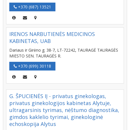
+370 (687) 13521
IRENOS NARBUTIENĖS MEDICINOS
KABINETAS, UAB
Dariaus ir Girėno g. 38-7, LT-72242, TAURAGĖ TAURAGĖS
MIESTO SEN. TAURAGĖS R.
+370 (699) 30118
G. ŠPUCIENĖS IĮ - privatus ginekologas,
privatus ginekologijos kabinetas Alytuje,
ultragarsinis tyrimas, nėštumo diagnostika,
gimdos kaklelio tyrimai, ginekologinė
echoskopija Alytus