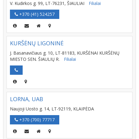
V. Kudirkos g. 99, LT-76231, ŠIAULIAI
Filialai
+370 (41) 524257
KURŠĖNŲ LIGONINĖ
J. Basanavičiaus g. 10, LT-81183, KURŠĖNAI KURŠĖNŲ
MIESTO SEN. ŠIAULIŲ R.
Filialai
LORNA, UAB
Naujoji Uosto g. 14, LT-92119, KLAIPĖDA
+370 (700) 77717