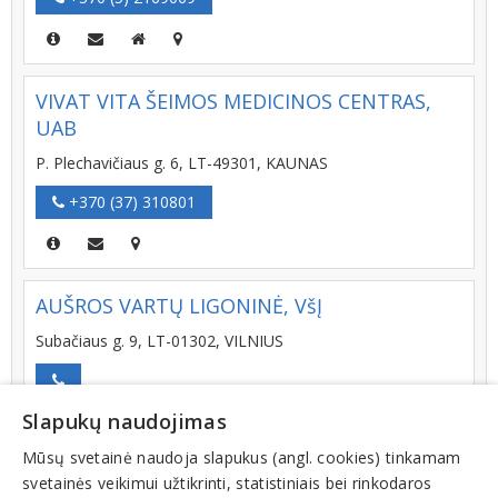
VIVAT VITA ŠEIMOS MEDICINOS CENTRAS,
UAB
P. Plechavičiaus g. 6, LT-49301, KAUNAS
+370 (37) 310801
AUŠROS VARTŲ LIGONINĖ, VšĮ
Subačiaus g. 9, LT-01302, VILNIUS
Slapukų naudojimas
Mūsų svetainė naudoja slapukus (angl. cookies) tinkamam
GRIGIŠKIŲ SVEIKATOS PRIEŽIŪROS CENTRAS,
svetainės veikimui užtikrinti, statistiniais bei rinkodaros