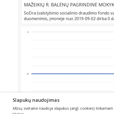
MAŽEIKIŲ R. BALĖNŲ PAGRINDINĖ MOKYKL
SoDra (valstybinio socialinio draudimo fondo va
duomenimis, įmonėje nuo 2019-09-02 dirba 0 
1
0
Slapukų naudojimas
Mūsų svetainė naudoja slapukus (angl. cookies) tinkamam sve