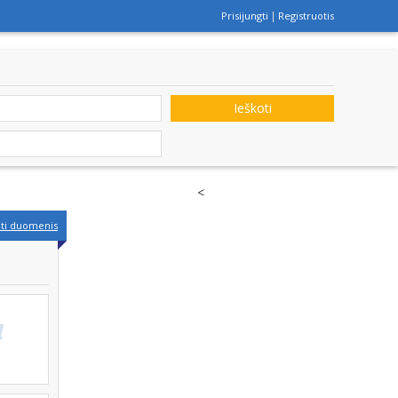
Prisijungti
Registruotis
Ieškoti
<
nti duomenis