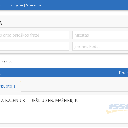
lba
Pasiūlymai
Straipsniai
A
OKYKLA
A
Tiksli
rbuotojai
47, BALĖNŲ K. TIRKŠLIŲ SEN. MAŽEIKIŲ R.