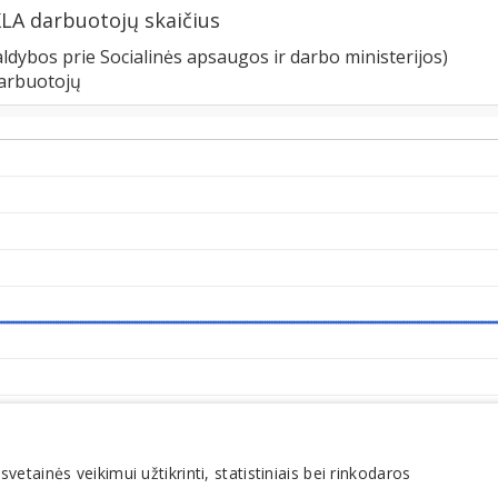
A darbuotojų skaičius
ldybos prie Socialinės apsaugos ir darbo ministerijos)
darbuotojų
tainės veikimui užtikrinti, statistiniais bei rinkodaros