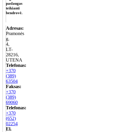
paslaugas
teikianti
bendrovė.
Adresas:
Pramonės
g.
4,
LT-
28216,
UTENA
Telefonas:
+370
(389)
63504
Faksas:
+370
(389)
69060
Telefonas:
+370
(652)
02254
El.