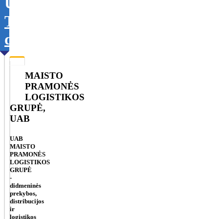
UAB
Tikslinti
duomenis
MAISTO
PRAMONĖS
LOGISTIKOS
GRUPĖ,
UAB
UAB
MAISTO
PRAMONĖS
LOGISTIKOS
GRUPĖ
-
didmeninės
prekybos,
distribucijos
ir
logistikos