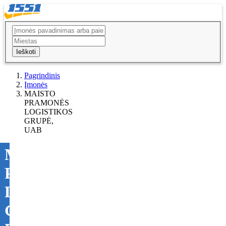
Ieškoti
Pagrindinis
Įmonės
MAISTO
PRAMONĖS
LOGISTIKOS
GRUPĖ,
UAB
MAISTO
PRAMONĖS
LOGISTIKOS
GRUPĖ,