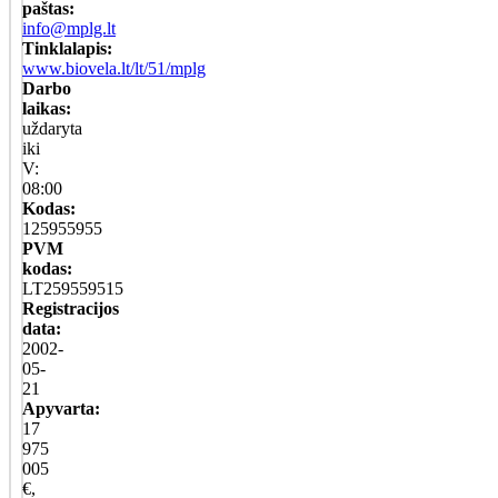
paštas:
info@mplg.lt
Tinklalapis:
www.biovela.lt/lt/51/mplg
Darbo
laikas:
uždaryta
iki
V:
08:00
Kodas:
125955955
PVM
kodas:
LT259559515
Registracijos
data:
2002-
05-
21
Apyvarta:
17
975
005
€,