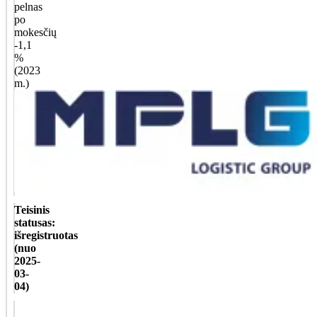
pelnas
po
mokesčių
-1,1
%
(2023
m.)
Teisinis
statusas:
išregistruotas
(nuo
2025-
03-
04)