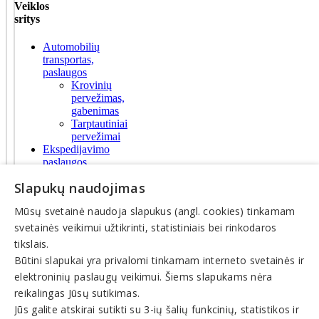
Veiklos
sritys
Automobilių
transportas,
paslaugos
Krovinių
pervežimas,
gabenimas
Tarptautiniai
pervežimai
Ekspedijavimo
paslaugos,
logistika
Slapukų naudojimas
Logistikos
paslaugos
Mūsų svetainė naudoja slapukus (angl. cookies) tinkamam
Tiekimo
logistika
svetainės veikimui užtikrinti, statistiniais bei rinkodaros
Maisto
tikslais.
produktai
Būtini slapukai yra privalomi tinkamam interneto svetainės ir
elektroninių paslaugų veikimui. Šiems slapukams nėra
© INFOMINTA, UAB. Visos teisės saugomos. Telefonas
+370
reikalingas Jūsų sutikimas.
6900 1551
. El. paštas
info@1551.info
Jūs galite atskirai sutikti su 3-ių šalių funkcinių, statistikos ir
Pagrindinis