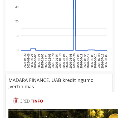
30
20
10
0
2025-09-06
2025-12-20
2026-04-04
2026-07-18
2025-09-21
2026-01-04
2026-04-19
2026-08-02
2025-10-06
2026-01-19
2026-05-04
2025-10-21
2026-02-03
2026-05-19
2025-11-05
2026-02-18
2026-06-03
2025-11-20
2026-03-05
2026-06-18
2025-08-22
2025-12-05
2026-03-20
2026-07-03
MADARA FINANCE, UAB kreditingumo
įvertinimas