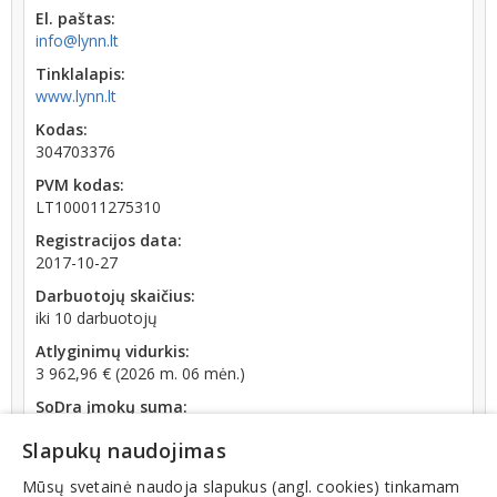
El. paštas:
info@lynn.lt
Tinklalapis:
www.lynn.lt
Kodas:
304703376
PVM kodas:
LT100011275310
Registracijos data:
2017-10-27
Darbuotojų skaičius:
iki 10 darbuotojų
Atlyginimų vidurkis:
3 962,96 € (2026 m. 06 mėn.)
SoDra įmokų suma:
4 581,15 € (2026 m. 06 mėn.)
Slapukų naudojimas
Apyvarta:
8 316 386 €, pelnas po mokesčių 0,3 % (2025 m.)
Mūsų svetainė naudoja slapukus (angl. cookies) tinkamam