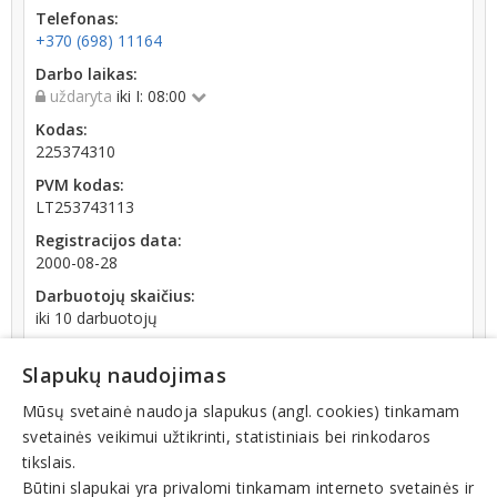
Telefonas:
+370 (698) 11164
Darbo laikas:
uždaryta
iki I: 08:00
Kodas:
225374310
PVM kodas:
LT253743113
Registracijos data:
2000-08-28
Darbuotojų skaičius:
iki 10 darbuotojų
Apyvarta:
Slapukų naudojimas
18 347 €, pelnas po mokesčių 0,1 % (2025 m.)
Mūsų svetainė naudoja slapukus (angl. cookies) tinkamam
svetainės veikimui užtikrinti, statistiniais bei rinkodaros
tikslais.
Būtini slapukai yra privalomi tinkamam interneto svetainės ir