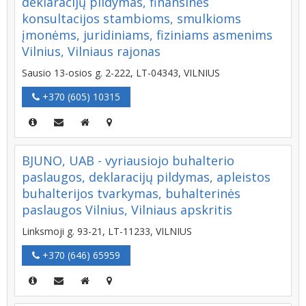
deklaracijų pildymas, finansinės
konsultacijos stambioms, smulkioms
įmonėms, juridiniams, fiziniams asmenims
Vilnius, Vilniaus rajonas
Sausio 13-osios g. 2-222, LT-04343, VILNIUS
+370 (605) 10315
BJUNO, UAB - vyriausiojo buhalterio
paslaugos, deklaracijų pildymas, apleistos
buhalterijos tvarkymas, buhalterinės
paslaugos Vilnius, Vilniaus apskritis
Linksmoji g. 93-21, LT-11233, VILNIUS
+370 (646) 65959