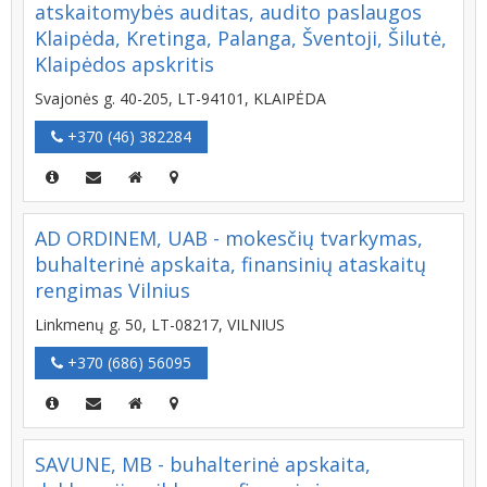
atskaitomybės auditas, audito paslaugos
Klaipėda, Kretinga, Palanga, Šventoji, Šilutė,
Klaipėdos apskritis
Svajonės g. 40-205, LT-94101, KLAIPĖDA
+370 (46) 382284
AD ORDINEM, UAB - mokesčių tvarkymas,
buhalterinė apskaita, finansinių ataskaitų
rengimas Vilnius
Linkmenų g. 50, LT-08217, VILNIUS
+370 (686) 56095
SAVUNE, MB - buhalterinė apskaita,