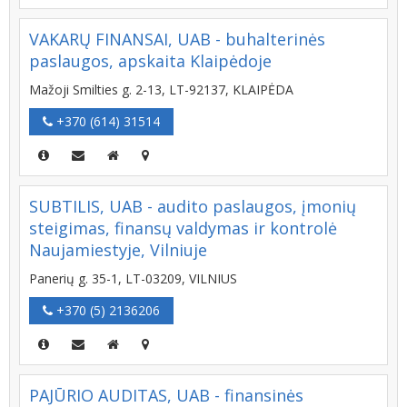
VAKARŲ FINANSAI, UAB - buhalterinės
paslaugos, apskaita Klaipėdoje
Mažoji Smilties g. 2-13, LT-92137, KLAIPĖDA
+370 (614) 31514
SUBTILIS, UAB - audito paslaugos, įmonių
steigimas, finansų valdymas ir kontrolė
Naujamiestyje, Vilniuje
Panerių g. 35-1, LT-03209, VILNIUS
+370 (5) 2136206
PAJŪRIO AUDITAS, UAB - finansinės