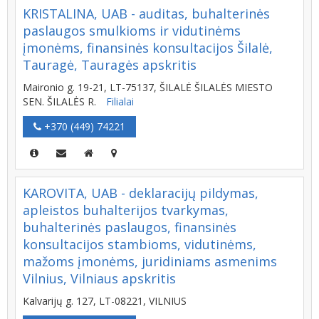
KRISTALINA, UAB - auditas, buhalterinės
paslaugos smulkioms ir vidutinėms
įmonėms, finansinės konsultacijos Šilalė,
Tauragė, Tauragės apskritis
Maironio g. 19-21, LT-75137, ŠILALĖ ŠILALĖS MIESTO
SEN. ŠILALĖS R.
Filialai
+370 (449) 74221
KAROVITA, UAB - deklaracijų pildymas,
apleistos buhalterijos tvarkymas,
buhalterinės paslaugos, finansinės
konsultacijos stambioms, vidutinėms,
mažoms įmonėms, juridiniams asmenims
Vilnius, Vilniaus apskritis
Kalvarijų g. 127, LT-08221, VILNIUS