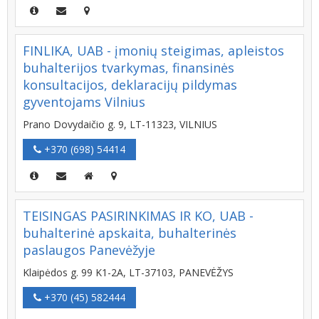
FINLIKA, UAB - įmonių steigimas, apleistos
buhalterijos tvarkymas, finansinės
konsultacijos, deklaracijų pildymas
gyventojams Vilnius
Prano Dovydaičio g. 9, LT-11323, VILNIUS
+370 (698) 54414
TEISINGAS PASIRINKIMAS IR KO, UAB -
buhalterinė apskaita, buhalterinės
paslaugos Panevėžyje
Klaipėdos g. 99 K1-2A, LT-37103, PANEVĖŽYS
+370 (45) 582444