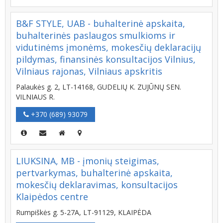
B&F STYLE, UAB - buhalterinė apskaita,
buhalterinės paslaugos smulkioms ir
vidutinėms įmonėms, mokesčių deklaracijų
pildymas, finansinės konsultacijos Vilnius,
Vilniaus rajonas, Vilniaus apskritis
Palaukės g. 2, LT-14168, GUDELIŲ K. ZUJŪNŲ SEN.
VILNIAUS R.
+370 (689) 93079
LIUKSINA, MB - įmonių steigimas,
pertvarkymas, buhalterinė apskaita,
mokesčių deklaravimas, konsultacijos
Klaipėdos centre
Rumpiškės g. 5-27A, LT-91129, KLAIPĖDA