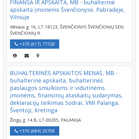
FINANSA IR APSKAITA, MB - buhalterinė
apskaita įmonėms Švenčionyse, Pabradėje,
Vilniuje
Vilniaus g. 16, LT-18123, ŠVENČIONYS ŠVENČIONIŲ SEN.
ŠVENČIONIŲ R.
+370 (617) 77728
BUHALTERINĖS APSKAITOS MENAS, MB -
buhalterinė apskaita, buhalterinės
paslaugos smulkioms ir vidutinėms
įmonėms, finansinių ataskaitų sudarymas,
deklaracijų teikimas Sodrai, VMI Palanga,
Šventoji, Kretinga
Žiogų g. 14 B, LT-00205, PALANGA
+370 (684) 20708