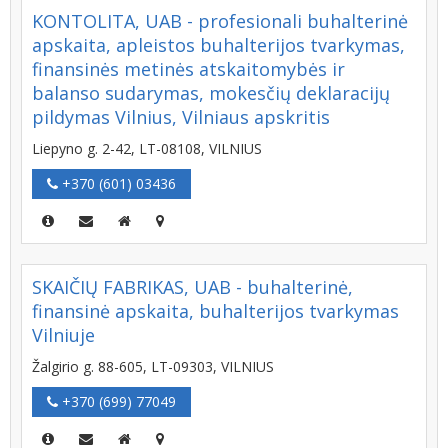
KONTOLITA, UAB - profesionali buhalterinė
apskaita, apleistos buhalterijos tvarkymas,
finansinės metinės atskaitomybės ir
balanso sudarymas, mokesčių deklaracijų
pildymas Vilnius, Vilniaus apskritis
Liepyno g. 2-42, LT-08108, VILNIUS
+370 (601) 03436
SKAIČIŲ FABRIKAS, UAB - buhalterinė,
finansinė apskaita, buhalterijos tvarkymas
Vilniuje
Žalgirio g. 88-605, LT-09303, VILNIUS
+370 (699) 77049