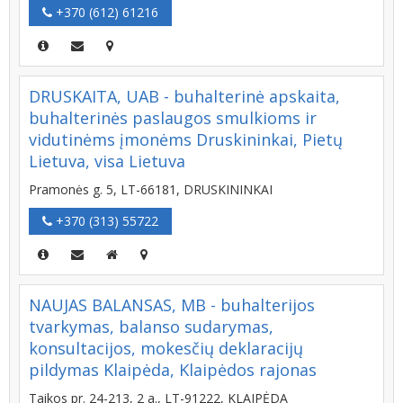
+370 (612) 61216
DRUSKAITA, UAB - buhalterinė apskaita,
buhalterinės paslaugos smulkioms ir
vidutinėms įmonėms Druskininkai, Pietų
Lietuva, visa Lietuva
Pramonės g. 5, LT-66181, DRUSKININKAI
+370 (313) 55722
NAUJAS BALANSAS, MB - buhalterijos
tvarkymas, balanso sudarymas,
konsultacijos, mokesčių deklaracijų
pildymas Klaipėda, Klaipėdos rajonas
Taikos pr. 24-213, 2 a., LT-91222, KLAIPĖDA