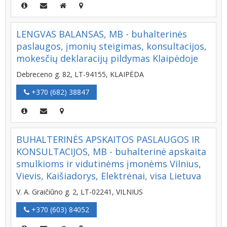
LENGVAS BALANSAS, MB - buhalterinės
paslaugos, įmonių steigimas, konsultacijos,
mokesčių deklaracijų pildymas Klaipėdoje
Debreceno g. 82, LT-94155, KLAIPĖDA
+370 (682) 38847
BUHALTERINĖS APSKAITOS PASLAUGOS IR
KONSULTACIJOS, MB - buhalterinė apskaita
smulkioms ir vidutinėms įmonėms Vilnius,
Vievis, Kaišiadorys, Elektrėnai, visa Lietuva
V. A. Graičiūno g. 2, LT-02241, VILNIUS
+370 (603) 84052