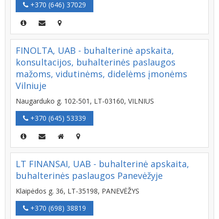
+370 (646) 37029
FINOLTA, UAB - buhalterinė apskaita,
konsultacijos, buhalterinės paslaugos
mažoms, vidutinėms, didelėms įmonėms
Vilniuje
Naugarduko g. 102-501, LT-03160, VILNIUS
+370 (645) 53339
LT FINANSAI, UAB - buhalterinė apskaita,
buhalterinės paslaugos Panevėžyje
Klaipėdos g. 36, LT-35198, PANEVĖŽYS
+370 (698) 38819