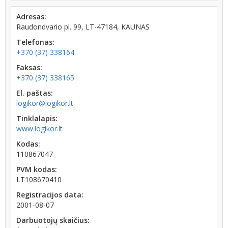
Adresas:
Raudondvario pl. 99, LT-47184, KAUNAS
Telefonas:
+370 (37) 338164
Faksas:
+370 (37) 338165
El. paštas:
logikor@logikor.lt
Tinklalapis:
www.logikor.lt
Kodas:
110867047
PVM kodas:
LT108670410
Registracijos data:
2001-08-07
Darbuotojų skaičius: