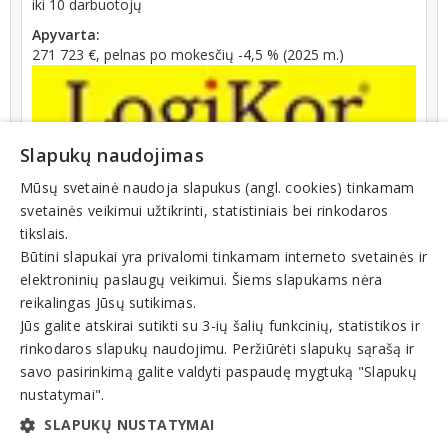
iki 10 darbuotojų
Apyvarta:
271 723 €, pelnas po mokesčių -4,5 % (2025 m.)
Slapukų naudojimas
Mūsų svetainė naudoja slapukus (angl. cookies) tinkamam
svetainės veikimui užtikrinti, statistiniais bei rinkodaros
Veiklos sritys
tikslais.
Baldai, prekyba
Būtini slapukai yra privalomi tinkamam interneto svetainės ir
Įrankiai
elektroninių paslaugų veikimui. Šiems slapukams nėra
reikalingas Jūsų sutikimas.
Metalo gaminiai, konstrukcijos
Jūs galite atskirai sutikti su 3-ių šalių funkcinių, statistikos ir
Sandėliavimas, sandėliavimo paslaugos, įranga
rinkodaros slapukų naudojimu. Peržiūrėti slapukų sąrašą ir
Tara, pakuotė, pakavimo įranga
savo pasirinkimą galite valdyti paspaudę mygtuką "Slapukų
nustatymai".
Technologinė, pramoninė įranga, įrengimas
SLAPUKŲ NUSTATYMAI