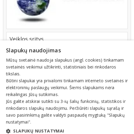
Veiklos sritys
Automobilių transportas, paslaugos
Slapukų naudojimas
Krovinių pervežimas, gabenimas
Tarptautiniai pervežimai
Mūsų svetainė naudoja slapukus (angl. cookies) tinkamam
Transporto įmonės
svetainės veikimui užtikrinti, statistiniais bei rinkodaros
Ekspedijavimo paslaugos, logistika
tikslais.
Logistikos centrai
Būtini slapukai yra privalomi tinkamam interneto svetainės ir
Logistikos paslaugos
Tarptautinė logistika
elektroninių paslaugų veikimui. Šiems slapukams nėra
Transporto logistika
reikalingas Jūsų sutikimas.
Muitinės paslaugos
Jūs galite atskirai sutikti su 3-ių šalių funkcinių, statistikos ir
Muitinės tarpininkai
rinkodaros slapukų naudojimu. Peržiūrėti slapukų sąrašą ir
Sandėliavimas, sandėliavimo paslaugos, įranga
savo pasirinkimą galite valdyti paspaudę mygtuką "Slapukų
Muitinės sandėliai
nustatymai".
Sandėlių nuoma
SLAPUKŲ NUSTATYMAI