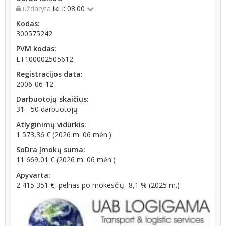
uždaryta
iki I: 08:00
Kodas:
300575242
PVM kodas:
LT100002505612
Registracijos data:
2006-06-12
Darbuotojų skaičius:
31 - 50 darbuotojų
Atlyginimų vidurkis:
1 573,36 € (2026 m. 06 mėn.)
SoDra įmokų suma:
11 669,01 € (2026 m. 06 mėn.)
Apyvarta:
2 415 351 €, pelnas po mokesčių -8,1 % (2025 m.)