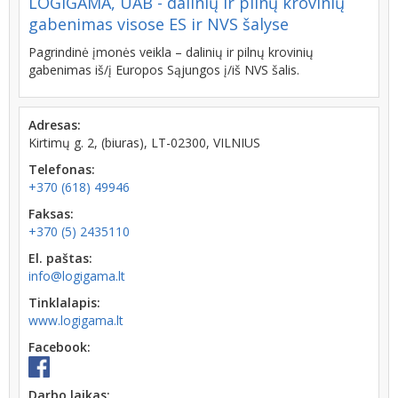
LOGIGAMA, UAB - dalinių ir pilnų krovinių
gabenimas visose ES ir NVS šalyse
Pagrindinė įmonės veikla – dalinių ir pilnų krovinių
gabenimas iš/į Europos Sąjungos į/iš NVS šalis.
Adresas:
Kirtimų g. 2, (biuras), LT-02300, VILNIUS
Telefonas:
+370 (618) 49946
Faksas:
+370 (5) 2435110
El. paštas:
info@logigama.lt
Tinklalapis:
www.logigama.lt
Facebook:
Darbo laikas: