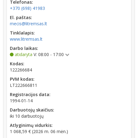
Telefonas:
+370 (698) 41983
El. paštas:
mecis@litremsas.lt
Tinklalapis:
www.litremsas.lt
Darbo laikas:
atidaryta
V: 08:00 - 17:00
Kodas:
122266684
PVM kodas:
LT222666811
Registracijos data:
1994-01-14
Darbuotojų skaičius:
iki 10 darbuotojų
Atlyginimų vidurkis:
1 068,59 € (2026 m. 06 mėn.)